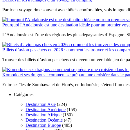
sud-
ouest
Partir en voyage rime souvent avec hôtels confortables, vols longue di
de
Madagascar
Pourquoi l'Andalousie est une destination idéale pour un premier vo
L’Andalousie est l’une des régions les plus dépaysantes d’Espagne. Sit
Billets d’avion pas chers en 2026 : comment les trouver et les compar
Trouver des billets d’avion pas chers est devenu un véritable jeu de pat
Komodo et ses dragons : comment se prépare une croisière dans le par
Entre les îles de Sumbawa et de Florès, en Indonésie, s’étend l’un des 
Catégories
Destination Asie
(224)
Destination Amérique
(159)
Destination Afrique
(150)
Destination Océanie
(47)
Destination Europe
(485)