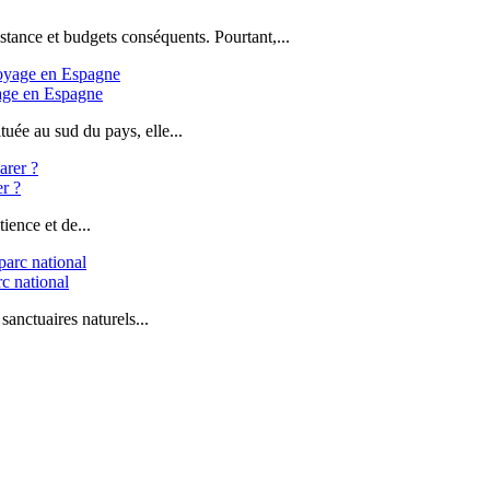
stance et budgets conséquents. Pourtant,...
yage en Espagne
uée au sud du pays, elle...
er ?
ience et de...
c national
sanctuaires naturels...