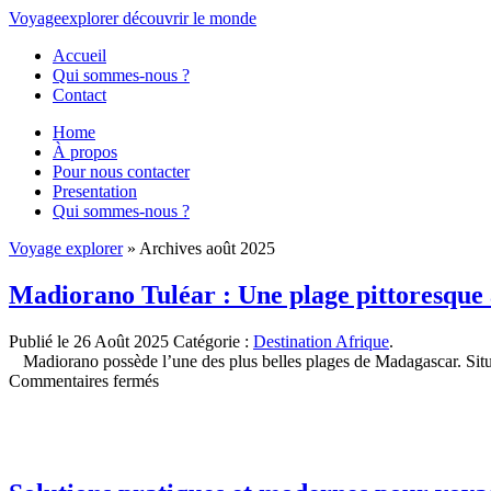
Voyage
explorer
découvrir
le monde
Accueil
Qui sommes-nous ?
Contact
Home
À propos
Pour nous contacter
Presentation
Qui sommes-nous ?
Voyage explorer
» Archives août 2025
Madiorano Tuléar : Une plage pittoresque 
Publié le 26 Août 2025
Catégorie :
Destination Afrique
.
Madiorano possède l’une des plus belles plages de Madagascar. Situé 
sur
Commentaires fermés
Madiorano
Tuléar
:
Une
plage