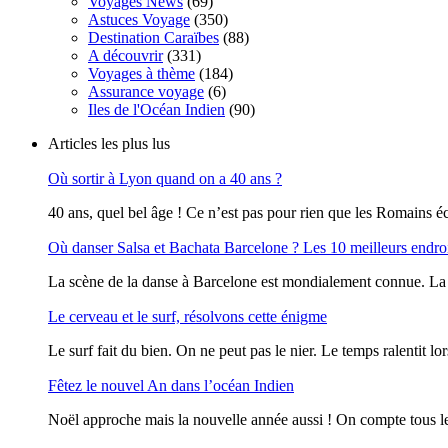
Voyages News
(69)
Astuces Voyage
(350)
Destination Caraïbes
(88)
A découvrir
(331)
Voyages à thème
(184)
Assurance voyage
(6)
Iles de l'Océan Indien
(90)
Articles les plus lus
Où sortir à Lyon quand on a 40 ans ?
40 ans, quel bel âge ! Ce n’est pas pour rien que les Romains écr
Où danser Salsa et Bachata Barcelone ? Les 10 meilleurs endro
La scène de la danse à Barcelone est mondialement connue. La vi
Le cerveau et le surf, résolvons cette énigme
Le surf fait du bien. On ne peut pas le nier. Le temps ralentit lor
Fêtez le nouvel An dans l’océan Indien
Noël approche mais la nouvelle année aussi ! On compte tous le