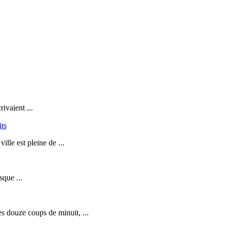
ivaient ...
its
lle est pleine de ...
sque ...
s douze coups de minuit, ...