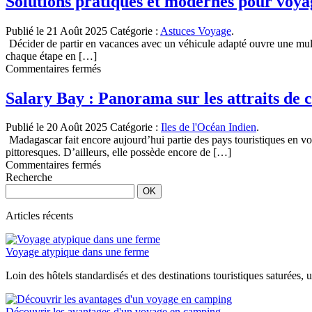
Solutions pratiques et modernes pour voyag
pittoresque
aux
multiples
Publié le 21 Août 2025
Catégorie :
Astuces Voyage
.
atouts
Décider de partir en vacances avec un véhicule adapté ouvre une multit
chaque étape en […]
sur
Commentaires fermés
Solutions
pratiques
Salary Bay : Panorama sur les attraits de 
et
modernes
Publié le 20 Août 2025
Catégorie :
Iles de l'Océan Indien
.
pour
Madagascar fait encore aujourd’hui partie des pays touristiques en vog
voyager
pittoresques. D’ailleurs, elle possède encore de […]
avec
sur
Commentaires fermés
un
Salary
Recherche
esprit
Bay
serein
:
Panorama
Articles récents
sur
les
Voyage atypique dans une ferme
attraits
de
Loin des hôtels standardisés et des destinations touristiques saturées,
cette
région
du
Découvrir les avantages d'un voyage en camping