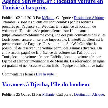
Agence SunWebCar : location voiture en
découverte
Tunisie à bas prix.
de
la
Tunisie
Publié le 02 Juil 2013 Par
Mélanie
. Catégorie :
Destination Afrique
.
Nombreux sont les clients qui sont comblés par les services
procurés par l’agence SunWebCar. Une agence de location de
voitures en Tunisie basée principalement sur Hammamet
(https://hammamet-tourisme.com), une des plus convoitées des villes
touristiques, assure un service impeccable. L’intérêt du client est le
premier souci de l’agence. C’est pourquoi SunWebCar offre la
possibilité de réserver une voiture parmi des gammes diverses. Un
choix accompagné de la présence de voitures sur l’aéroport de
Tunis, location voiture aéroport Enfidha, location voiture aéroport
Djerba et aéroport international de Monastir. La réservation en ligne
est gratuite et ne nécessite aucun frais, l’équipe administrative traite
...
sur
Commentaires fermés
Lire la suite...
Agence
SunWebCar :
Vacances à Djerba, l’île du bonheur
location
voiture
Publié le 25 Oct 2012 Par
Mélanie
. Catégorie :
Destination Afrique
.
en
Tunisie
à