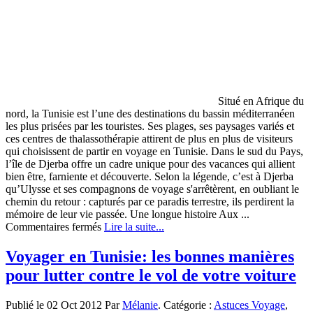
bas
prix.
Situé en Afrique du
nord, la Tunisie est l’une des destinations du bassin méditerranéen
les plus prisées par les touristes. Ses plages, ses paysages variés et
ces centres de thalassothérapie attirent de plus en plus de visiteurs
qui choisissent de partir en voyage en Tunisie. Dans le sud du Pays,
l’île de Djerba offre un cadre unique pour des vacances qui allient
bien être, farniente et découverte. Selon la légende, c’est à Djerba
qu’Ulysse et ses compagnons de voyage s'arrêtèrent, en oubliant le
chemin du retour : capturés par ce paradis terrestre, ils perdirent la
mémoire de leur vie passée. Une longue histoire Aux ...
sur
Commentaires fermés
Lire la suite...
Vacances
à
Voyager en Tunisie: les bonnes manières
Djerba,
pour lutter contre le vol de votre voiture
l’île
du
bonheur
Publié le 02 Oct 2012 Par
Mélanie
. Catégorie :
Astuces Voyage
,