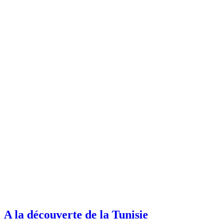
Marrakech
cet
été,
pourquoi
pas?
A la découverte de la Tunisie