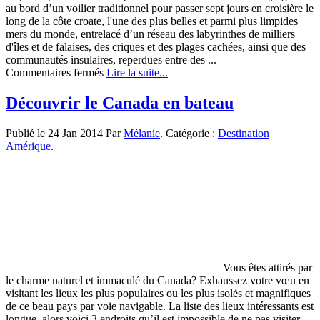
au bord d’un voilier traditionnel pour passer sept jours en croisière le
long de la côte croate, l'une des plus belles et parmi plus limpides
mers du monde, entrelacé d’un réseau des labyrinthes de milliers
d'îles et de falaises, des criques et des plages cachées, ainsi que des
communautés insulaires, reperdues entre des ...
sur
Commentaires fermés
Lire la suite...
LES
CROISIERES
Découvrir le Canada en bateau
LE
LONG
Publié le 24 Jan 2014 Par
Mélanie
. Catégorie :
Destination
DE
Amérique
.
LA
COTE
ADRIATIQUE
Vous êtes attirés par
le charme naturel et immaculé du Canada? Exhaussez votre vœu en
visitant les lieux les plus populaires ou les plus isolés et magnifiques
de ce beau pays par voie navigable. La liste des lieux intéressants est
longue, alors voici 3 endroits qu’il est impossible de ne pas visiter