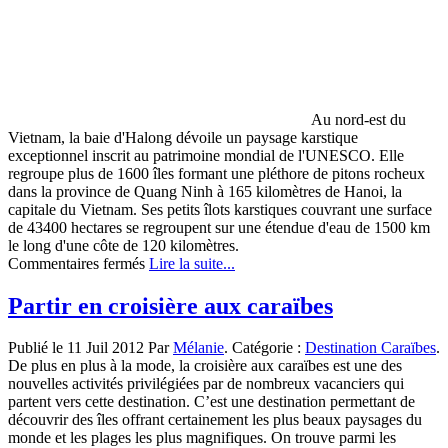
vacances
Au nord-est du
Vietnam, la baie d'Halong dévoile un paysage karstique
exceptionnel inscrit au patrimoine mondial de l'UNESCO. Elle
regroupe plus de 1600 îles formant une pléthore de pitons rocheux
dans la province de Quang Ninh à 165 kilomètres de Hanoi, la
capitale du Vietnam. Ses petits îlots karstiques couvrant une surface
de 43400 hectares se regroupent sur une étendue d'eau de 1500 km
le long d'une côte de 120 kilomètres.
sur
Commentaires fermés
Lire la suite...
Croisière
exceptionnelle
Partir en croisière aux caraïbes
en
jonque
Publié le 11 Juil 2012 Par
Mélanie
. Catégorie :
Destination Caraïbes
.
sur
De plus en plus à la mode, la croisière aux caraïbes est une des
la
nouvelles activités privilégiées par de nombreux vacanciers qui
Baie
partent vers cette destination. C’est une destination permettant de
d’Halong
découvrir des îles offrant certainement les plus beaux paysages du
monde et les plages les plus magnifiques. On trouve parmi les