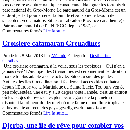
lors de votre aventure nautique canadienne. Naviguer les torrents du
parc national du Gros-Morne Le parc naturel du Gros-Morne est un
endroit parfait pour amener la famille et satisfaire le besoin de
s’accoler avec la nature. Situé au Labrador (Province canadienne) et
Patrimoine mondial de l’UNESCO depuis 1987, ce ...
sur
Commentaires fermés
Lire la suite...
Découvrir
le
Croisiere catamaran Grenadines
Canada
en
Publié le 28 Mai 2013 Par
Mélanie
. Catégorie :
Destination
bateau
Caraïbes
.
Une croisiere catamaran, à la voile, sous les tropiques... Qui n'en a
jamais rêvé? L'archipel des Grenadines est certainement l'endroit du
monde le plus adapté à cette activité. Situé au sud des petites
Antilles, les iles Grenadines sont facilement accessibles en bateau
depuis l'Europe via la Martinique ou Sainte Lucie. Toujours ventée,
peu fréquentées, une eau y à 28 degrés toute l'année, c'est un endroit
où les plages de rêves et les plus beau lagons de la planète se
disputent la primeur du décor et où une faune et une flore tropicale
et luxuriante animent des paysages dignes du paradis sur ...
sur
Commentaires fermés
Lire la suite...
Croisiere
catamaran
Djerba, une île de rêve pour combler vos
Grenadines