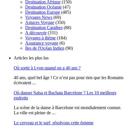
Destination Afrique
(150)
Destination Océanie
(47)
Destination Europe
(485)
Voyages News
(69)
Astuces Voyage
(350)
Destination Caraïbes
(88)
A découvrir
(331)
Voyages à thème
(184)
Assurance voyage
(6)
Iles de l'Océan Indien
(90)
Articles les plus lus
Où sortir à Lyon quand on a 40 ans ?
40 ans, quel bel âge ! Ce n’est pas pour rien que les Romains
écrivaient ...
Où danser Salsa et Bachata Barcelone ? Les 10 meilleurs
endroits
La scène de la danse à Barcelone est mondialement connue.
La ville est pleine de ...
Le cerveau et le surf, résolvons cette énigme