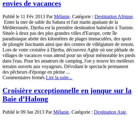
envies de vacances
Publié le 11 Fév 2013 Par
Mélanie
. Catégorie :
Destination Afrique
.
Entre la mer de sable du Sahara et l'air marin apaisant de la
Méditerranée, Djerba est la première destination balnéaire à Tunisie.
Située à deux pas des plus grandes villes d'Europe, cette île
paradisiaque abrite des kilomètres de plages immaculées, des spots
de plongée fascinants ainsi que des centres de villégiature de renom.
Lors de votre croisière à Djerba, découvrez Aghir où une pléiade de
villages de vacances vous attend pour un séjour mémorable les pieds
dans l'eau. Pour les amateurs de camping, l'on y trouve les meilleurs
terrains ouverts aux voyageurs. Dévoilant le spectacle permanent
des pêcheurs d'éponge en pleine ...
sur
Commentaires fermés
Lire la suite...
Djerba,
une
Croisière exceptionnelle en jonque sur la
île
Baie d’Halong
de
rêve
pour
Publié le 09 Jan 2013 Par
Mélanie
. Catégorie :
Destination Asie
.
combler
vos
envies
de