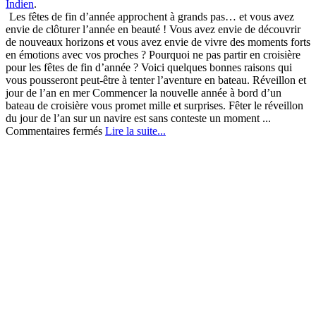
Indien
.
Les fêtes de fin d’année approchent à grands pas… et vous avez
envie de clôturer l’année en beauté ! Vous avez envie de découvrir
de nouveaux horizons et vous avez envie de vivre des moments forts
en émotions avec vos proches ? Pourquoi ne pas partir en croisière
pour les fêtes de fin d’année ? Voici quelques bonnes raisons qui
vous pousseront peut-être à tenter l’aventure en bateau. Réveillon et
jour de l’an en mer Commencer la nouvelle année à bord d’un
bateau de croisière vous promet mille et surprises. Fêter le réveillon
du jour de l’an sur un navire est sans conteste un moment ...
sur
Commentaires fermés
Lire la suite...
Pourquoi
ne
pas
partir
en
croisière
pour
les
fêtes
de
fin
d’année
?