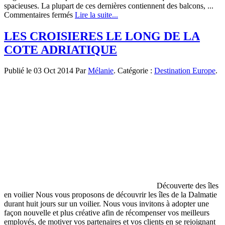
spacieuses. La plupart de ces dernières contiennent des balcons, ...
sur
Commentaires fermés
Lire la suite...
Quantum
Of
LES CROISIERES LE LONG DE LA
the
COTE ADRIATIQUE
Seas,
le
bateau
Publié le 03 Oct 2014 Par
Mélanie
. Catégorie :
Destination Europe
.
de
croisière
du
futur
Découverte des îles
en voilier Nous vous proposons de découvrir les îles de la Dalmatie
durant huit jours sur un voilier. Nous vous invitons à adopter une
façon nouvelle et plus créative afin de récompenser vos meilleurs
employés, de motiver vos partenaires et vos clients en se rejoignant