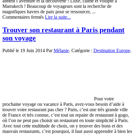
aiment l’aventure et la découverte ! Luxe, calme et volupté à
Marrakech ! Beaucoup de voyageurs sont la recherche de
magnifiques havres de paix pour se ressourcer, ...
sur
Commentaires fermés
Lire la suite...
Partir
à
Trouver son restaurant à Paris pendant
la
son voyage
découverte
des
plus
Publié le 19 Juin 2014 Par
Mélanie
. Catégorie :
Destination Europe
.
beaux
hôtels
de
Marrakech !
Pour votre
prochaine voyage ou vacance à Paris, avez-vous besoin d’aide à
trouver votre restaurant pas cher ? Paris, c’est une très grande ville
de France et très connue, c’est tout un repaire de restaurant à gogo,
où l’on ne peut pas choisir un restaurant en toute simplicité à Paris.
Avec tout cette multitude de choix, on y trouver des bons et des
mauvais restaurants, c’est pourquoi, il faut aussi apprendre à bien les