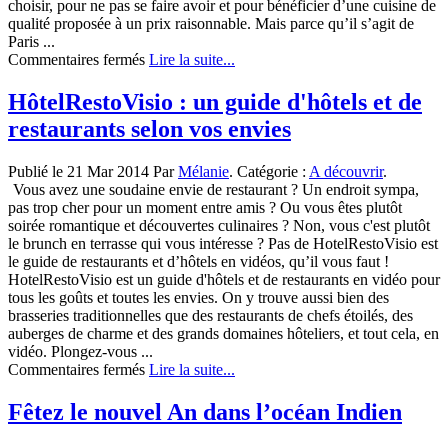
choisir, pour ne pas se faire avoir et pour bénéficier d’une cuisine de
qualité proposée à un prix raisonnable. Mais parce qu’il s’agit de
Paris ...
sur
Commentaires fermés
Lire la suite...
Trouver
son
HôtelRestoVisio : un guide d'hôtels et de
restaurant
restaurants selon vos envies
à
Paris
pendant
Publié le 21 Mar 2014 Par
Mélanie
. Catégorie :
A découvrir
.
son
Vous avez une soudaine envie de restaurant ? Un endroit sympa,
voyage
pas trop cher pour un moment entre amis ? Ou vous êtes plutôt
soirée romantique et découvertes culinaires ? Non, vous c'est plutôt
le brunch en terrasse qui vous intéresse ? Pas de HotelRestoVisio est
le guide de restaurants et d’hôtels en vidéos, qu’il vous faut !
HotelRestoVisio est un guide d'hôtels et de restaurants en vidéo pour
tous les goûts et toutes les envies. On y trouve aussi bien des
brasseries traditionnelles que des restaurants de chefs étoilés, des
auberges de charme et des grands domaines hôteliers, et tout cela, en
vidéo. Plongez-vous ...
sur
Commentaires fermés
Lire la suite...
HôtelRestoVisio :
un
Fêtez le nouvel An dans l’océan Indien
guide
d’hôtels