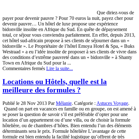
Que diriez-vous de
payer pour devenir pauvre ? Pour 70 euros la nuit, payez cher pour
devenir pauvre… Un hôtel de luxe propose une expérience
bidonville insolite en Afrique du Sud. En quête de dépaysement
total, ce séjour vous conviendra parfaitement. En effet, depuis 2013,
cet hôtel sud-africain propose à ses clients de séjourner dans un «
bidonville ». Le Propriétaire de l’hôtel Emoya Hotel & Spa, « Buks
Westraad » a eu l’idée insolite de proposer à ses clients de vivre dans
des conditions d’extrême pauvreté dans un « bidonville » à Shanty
Town en Afrique du Sud pour la ...
sur
Commentaires fermés
Lire la suite...
Shanty
Town,
Locations ou Hôtels, quelle est la
une
meilleure des formules ?
expérience
bidonville
insolite
Publié le 28 Nov 2013 Par
Mélanie
. Catégorie :
Astuces Voyage
.
en
Quand on part en vacances en famille ou en groupe, on est amené à
Afrique
se poser la question de savoir s’il est préférable d’opter pour une
du
location d’un appartement ou d’une villa, ou de choisir la formule
Sud
hôtelière, ou de chambres d’hôtes. Bien entendu l’un des éléments
déterminants sera le prix. Formule hôtelière L’avantage de cette
formule est bien entendu la facilité logistique qu’offrent de très