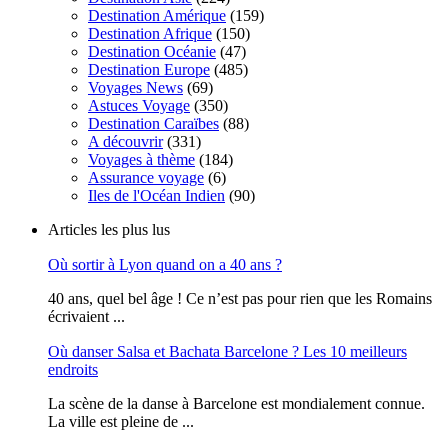
Destination Amérique
(159)
Destination Afrique
(150)
Destination Océanie
(47)
Destination Europe
(485)
Voyages News
(69)
Astuces Voyage
(350)
Destination Caraïbes
(88)
A découvrir
(331)
Voyages à thème
(184)
Assurance voyage
(6)
Iles de l'Océan Indien
(90)
Articles les plus lus
Où sortir à Lyon quand on a 40 ans ?
40 ans, quel bel âge ! Ce n’est pas pour rien que les Romains
écrivaient ...
Où danser Salsa et Bachata Barcelone ? Les 10 meilleurs
endroits
La scène de la danse à Barcelone est mondialement connue.
La ville est pleine de ...