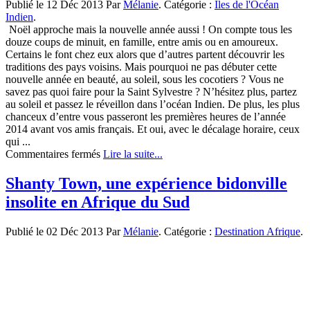
Publié le 12 Déc 2013 Par
Mélanie
. Catégorie :
Iles de l'Océan
et
Indien
.
de
Noël approche mais la nouvelle année aussi ! On compte tous les
restaurants
douze coups de minuit, en famille, entre amis ou en amoureux.
selon
Certains le font chez eux alors que d’autres partent découvrir les
vos
traditions des pays voisins. Mais pourquoi ne pas débuter cette
envies
nouvelle année en beauté, au soleil, sous les cocotiers ? Vous ne
savez pas quoi faire pour la Saint Sylvestre ? N’hésitez plus, partez
au soleil et passez le réveillon dans l’océan Indien. De plus, les plus
chanceux d’entre vous passeront les premières heures de l’année
2014 avant vos amis français. Et oui, avec le décalage horaire, ceux
qui ...
sur
Commentaires fermés
Lire la suite...
Fêtez
le
Shanty Town, une expérience bidonville
nouvel
insolite en Afrique du Sud
An
dans
l’océan
Publié le 02 Déc 2013 Par
Mélanie
. Catégorie :
Destination Afrique
.
Indien