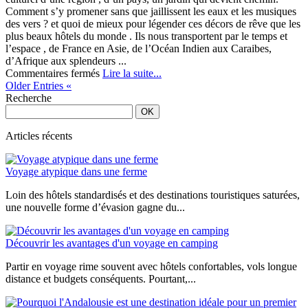
Comment s’y promener sans que jaillissent les eaux et les musiques
des vers ? et quoi de mieux pour légender ces décors de rêve que les
plus beaux hôtels du monde . Ils nous transportent par le temps et
l’espace , de France en Asie, de l’Océan Indien aux Caraibes,
d’Afrique aux splendeurs ...
sur
Commentaires fermés
Lire la suite...
Un
Older Entries «
art
Recherche
de
voyager
remplit
Articles récents
d’exception:
Jardins
Voyage atypique dans une ferme
paysagers
des
Loin des hôtels standardisés et des destinations touristiques saturées,
hôtels
une nouvelle forme d’évasion gagne du...
Découvrir les avantages d'un voyage en camping
Partir en voyage rime souvent avec hôtels confortables, vols longue
distance et budgets conséquents. Pourtant,...