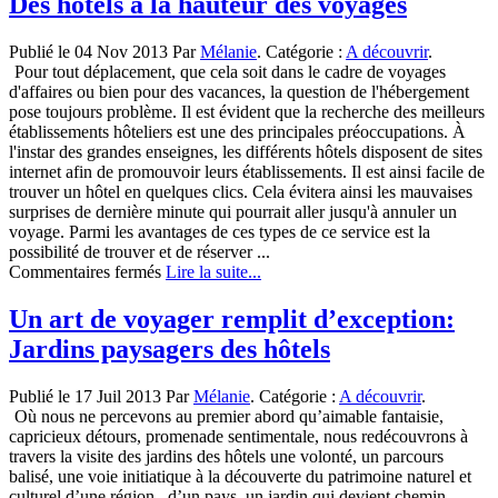
Des hôtels à la hauteur des voyages
extraordinaire:
offrez
Publié le 04 Nov 2013 Par
Mélanie
. Catégorie :
A découvrir
.
un
Pour tout déplacement, que cela soit dans le cadre de voyages
voyage!
d'affaires ou bien pour des vacances, la question de l'hébergement
pose toujours problème. Il est évident que la recherche des meilleurs
établissements hôteliers est une des principales préoccupations. À
l'instar des grandes enseignes, les différents hôtels disposent de sites
internet afin de promouvoir leurs établissements. Il est ainsi facile de
trouver un hôtel en quelques clics. Cela évitera ainsi les mauvaises
surprises de dernière minute qui pourrait aller jusqu'à annuler un
voyage. Parmi les avantages de ces types de ce service est la
possibilité de trouver et de réserver ...
sur
Commentaires fermés
Lire la suite...
Des
hôtels
Un art de voyager remplit d’exception:
à
Jardins paysagers des hôtels
la
hauteur
des
Publié le 17 Juil 2013 Par
Mélanie
. Catégorie :
A découvrir
.
voyages
Où nous ne percevons au premier abord qu’aimable fantaisie,
capricieux détours, promenade sentimentale, nous redécouvrons à
travers la visite des jardins des hôtels une volonté, un parcours
balisé, une voie initiatique à la découverte du patrimoine naturel et
culturel d’une région , d’un pays, un jardin qui devient chemin.