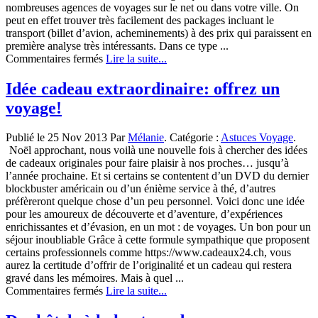
nombreuses agences de voyages sur le net ou dans votre ville. On
peut en effet trouver très facilement des packages incluant le
transport (billet d’avion, acheminements) à des prix qui paraissent en
première analyse très intéressants. Dans ce type ...
sur
Commentaires fermés
Lire la suite...
Locations
ou
Idée cadeau extraordinaire: offrez un
Hôtels,
voyage!
quelle
est
la
Publié le 25 Nov 2013 Par
Mélanie
. Catégorie :
Astuces Voyage
.
meilleure
Noël approchant, nous voilà une nouvelle fois à chercher des idées
des
de cadeaux originales pour faire plaisir à nos proches… jusqu’à
formules ?
l’année prochaine. Et si certains se contentent d’un DVD du dernier
blockbuster américain ou d’un énième service à thé, d’autres
préfèreront quelque chose d’un peu personnel. Voici donc une idée
pour les amoureux de découverte et d’aventure, d’expériences
enrichissantes et d’évasion, en un mot : de voyages. Un bon pour un
séjour inoubliable Grâce à cette formule sympathique que proposent
certains professionnels comme https://www.cadeaux24.ch, vous
aurez la certitude d’offrir de l’originalité et un cadeau qui restera
gravé dans les mémoires. Mais à quel ...
sur
Commentaires fermés
Lire la suite...
Idée
cadeau