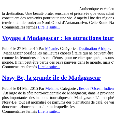
Authentique et chaleu
la destination. Une beauté brute, sensuelle et préservée que vous adm
constituera des souvenirs pour toute une vie. Ampefy Une des régions d
(environ 2h de route) au Nord-Ouest d’Antananarivo. Cette Route Nati
sur
Commentaires fermés
Lire la suite...
A
la
Voyage à Madagascar : les attractions touri
découverte
d’Ampefy,
Publié le 27 Mai 2015 Par
Mélanie
. Catégorie :
Destination Afrique
.
Lac
Madagascar possède les meilleures choses à faire qui ne peuvent être 
Itasy,
comme les lémuriens et les caméléons, pour ne citer que quelques-uns. 
Madagascar
monde. Il fait peut-être partie des pays pauvres dans le monde, mais c’e
sur
Commentaires fermés
Lire la suite...
Voyage
à
Nosy-Be, la grande île de Madagascar
Madagascar :
les
Publié le 04 Mar 2015 Par
Mélanie
. Catégorie :
Iles de l'Océan Indien
attractions
Au large de la côte nord-occidentale de Madagascar, dans la province
touristiques
plus importantes destinations touristiques de Madagascar. L'atmosphère 
et
Nosy-Be, tout est aromatisé de parfums des plantations de café, de van
les
doucement-doucement » durant lesquelles les ...
meilleures
sur
Commentaires fermés
Lire la suite...
choses