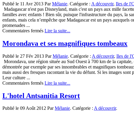
Publié le 11 Avr 2013 Par
Mélanie
. Catégorie :
A découvrir
,
Iles de l
Madagascar
Madagascar n'est pas Disneyland, mais c'est un pays aux mille facettes
familles avec enfants ! Bien sûr, puisque l'infrastructure du pays, la 
enfants, mais cela n’empêche que Madagascar est un pays auxquels on p
promenades ...
sur
Commentaires fermés
Lire la suite...
Voyagez
avec
Morondava et ses magnifiques tombeaux
vos
enfants
Publié le 27 Fév 2013 Par
Mélanie
. Catégorie :
A découvrir
,
Iles de l
à
Morondava, une région située au Sud Ouest à 700 km de la capitale, 
Madagascar
démontrée par exemple par ses innombrables et magnifiques tombeaux. Le
mais aussi des fresques racontant la vie du défunt. Si les images sont 
Leur culture ...
sur
Commentaires fermés
Lire la suite...
Morondava
et
L'hotel Antsanitia Resort
ses
magnifiques
Publié le 09 Août 2012 Par
Mélanie
. Catégorie :
A découvrir
.
tombeaux