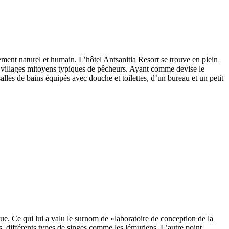
ement naturel et humain. L’hôtel Antsanitia Resort se trouve en plein
 villages mitoyens typiques de pêcheurs. Ayant comme devise le
les de bains équipés avec douche et toilettes, d’un bureau et un petit
e. Ce qui lui a valu le surnom de «laboratoire de conception de la
différents types de singes comme les lémuriens. L’autre point