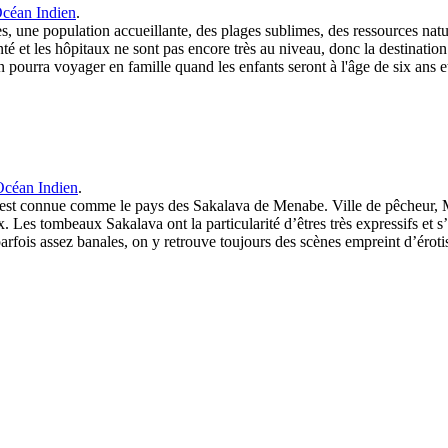
'Océan Indien
.
, une population accueillante, des plages sublimes, des ressources natur
santé et les hôpitaux ne sont pas encore très au niveau, donc la destinat
ourra voyager en famille quand les enfants seront à l'âge de six ans et
'Océan Indien
.
est connue comme le pays des Sakalava de Menabe. Ville de pêcheur, Mo
s tombeaux Sakalava ont la particularité d’êtres très expressifs et s’or
parfois assez banales, on y retrouve toujours des scènes empreint d’érot