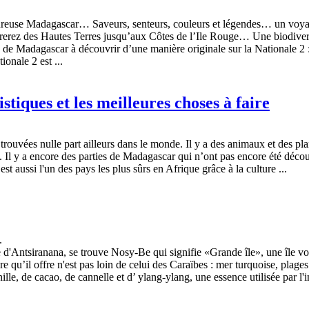
reuse Madagascar… Saveurs, senteurs, couleurs et légendes… un voyage 
irerez des Hautes Terres jusqu’aux Côtes de l’Ile Rouge… Une biodivers
e Madagascar à découvrir d’une manière originale sur la Nationale 2 : A
onale 2 est ...
stiques et les meilleures choses à faire
trouvées nulle part ailleurs dans le monde. Il y a des animaux et des pl
Il y a encore des parties de Madagascar qui n’ont pas encore été découve
st aussi l'un des pays les plus sûrs en Afrique grâce à la culture ...
.
 d'Antsiranana, se trouve Nosy-Be qui signifie «Grande île», une île vo
qu’il offre n'est pas loin de celui des Caraïbes : mer turquoise, plages
ille, de cacao, de cannelle et d’ ylang-ylang, une essence utilisée par 