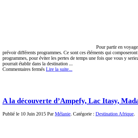
Pour partir en voyage
prévoir différents programmes. Ce sont ces éléments qui composeront g
programmes, pour éviter les pertes de temps une fois que vous y serie
pourrait établir dans la destination ...
sur
Commentaires fermés
Lire la suite...
Comment
établir
les
programmes
pour
A la découverte d’Ampefy, Lac Itasy, Mad
son
voyage ?
Publié le 10 Juin 2015 Par
Mélanie
. Catégorie :
Destination Afrique
.