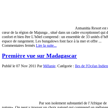
Antsanitia Resort est
cœur de la région de Majunga , situé dans un cadre exceptionnel qui
confort et bien être L’hôtel comprend : un ensemble de 33 unités d’hé
espace de rangement. Les bungalows font face à la mer et offre ...
sur
Commentaires fermés
Lire la suite...
L’hotel
Antsanitia
Première vue sur Madagascar
Resort
Publié le 07 Nov 2011 Par
Mélanie
. Catégorie :
Iles de l'Océan Indien
Par son isolement substantiel de l’Afrique de
nature». On peut y trouver un choix naturel qui comprend un mélange