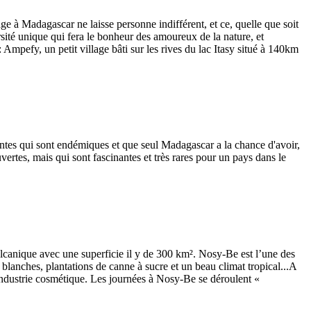
à Madagascar ne laisse personne indifférent, et ce, quelle que soit
ité unique qui fera le bonheur des amoureux de la nature, et
mpefy, un petit village bâti sur les rives du lac Itasy situé à 140km
antes qui sont endémiques et que seul Madagascar a la chance d'avoir,
rtes, mais qui sont fascinantes et très rares pour un pays dans le
lcanique avec une superficie il y de 300 km². Nosy-Be est l’une des
 blanches, plantations de canne à sucre et un beau climat tropical...A
l'industrie cosmétique. Les journées à Nosy-Be se déroulent «