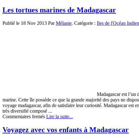
Nosy-
à
Be,
Les tortues marines de Madagascar
faire
la
grande
Publié le 18 Nov 2013 Par
Mélanie
. Catégorie :
Iles de l'Océan Indie
île
de
Madagascar
Madagascar est l’un de
marine. Cette île possède ce que la grande majorité des pays ne dispos
voyage madagascar, afin de satisfaire leur curiosité. Madagascar est en
très diversifié composé ...
sur
Commentaires fermés
Lire la suite...
Les
tortues
Voyagez avec vos enfants à Madagascar
marines
de