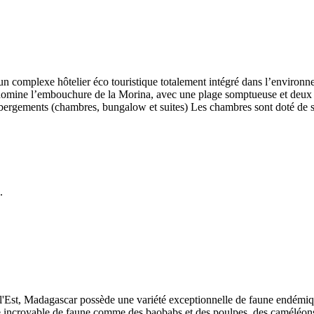
 un complexe hôtelier éco touristique totalement intégré dans l’environn
 domine l’embouchure de la Morina, avec une plage somptueuse et deux
bergements (chambres, bungalow et suites) Les chambres sont doté de sal
.
 l'Est, Madagascar possède une variété exceptionnelle de faune endémiqu
 incroyable de faune comme des baobabs et des poulpes, des caméléons, 