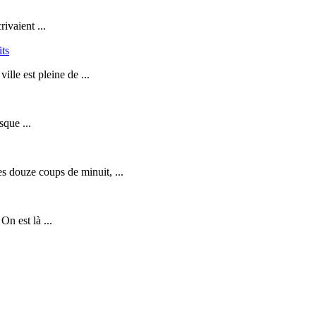
ivaient ...
its
lle est pleine de ...
sque ...
s douze coups de minuit, ...
n est là ...