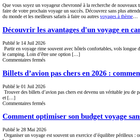
Que vous soyez un voyageur chevronné à la recherche de nouveaux tru
faire de votre prochain voyage un succès. Découvrez sans plus attendre l
du monde et les meilleurs safaris à faire ou autres
voyages à thème
…
Découvrir les avantages d'un voyage en c
Publié le 14 Juil 2026
Partir en voyage rime souvent avec hôtels confortables, vols longue d
le camping. Loin d’être une option […]
sur
Commentaires fermés
Découvrir
les
Billets d’avion pas chers en 2026 : commen
avantages
d’un
Publié le 01 Juil 2026
voyage
Trouver des billets d’avion pas chers est devenu un véritable jeu de p
en
et […]
camping
sur
Commentaires fermés
Billets
d’avion
Comment optimiser son budget voyage sans s
pas
chers
Publié le 28 Mai 2026
en
Organiser un voyage est souvent un exercice d’équilibre périlleux : o
2026