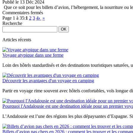
Publié le 13 Déc 2024
plutôt
Que ce soit pour les billets d’avion, l’hébergement, la nourriture ou 
que
sur
Commentaires fermés
d’aller
Vacances
Page 1 à 35:
1
2
3
4
›
»
au
en
Recherche
camping ?
famille
:
Comment
Articles récents
équilibrer
budget
Voyage atypique dans une ferme
et
confort
Loin des hôtels standardisés et des destinations touristiques saturées,
avec
les
prix
Découvrir les avantages d'un voyage en camping
du
carburant
Partir en voyage rime souvent avec hôtels confortables, vols longue di
élevés
?
Pourquoi l'Andalousie est une destination idéale pour un premier vo
L’Andalousie est l’une des régions les plus dépaysantes d’Espagne. Sit
Billets d’avion pas chers en 2026 : comment les trouver et les compar