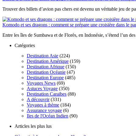
Trouver des billets d’avion pas chers est devenu un véritable jeu de pat
Komodo et ses dragons : comment se prépare une croisière dans le par
Entre les îles de Sumbawa et de Florès, en Indonésie, s’étend l’un des 
Catégories
Destination Asie
(224)
Destination Amérique
(159)
Destination Afrique
(150)
Destination Océanie
(47)
Destination Europe
(485)
Voyages News
(69)
Astuces Voyage
(350)
Destination Caraïbes
(88)
A découvrir
(331)
Voyages à thème
(184)
Assurance voyage
(6)
Iles de l'Océan Indien
(90)
Articles les plus lus