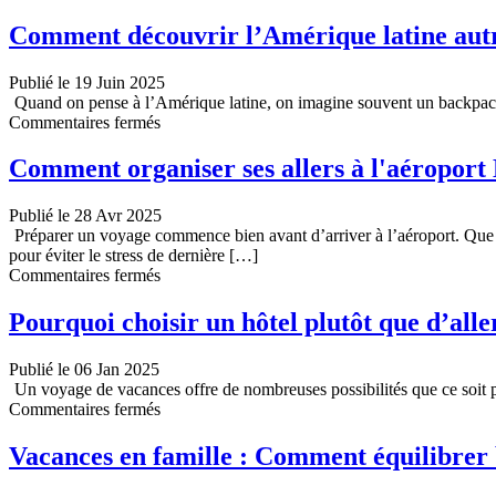
Solutions
pratiques
Comment découvrir l’Amérique latine au
et
modernes
Publié le 19 Juin 2025
pour
Quand on pense à l’Amérique latine, on imagine souvent un backpacke
voyager
sur
Commentaires fermés
avec
Comment
un
découvrir
Comment organiser ses allers à l'aéroport 
esprit
l’Amérique
serein
latine
Publié le 28 Avr 2025
autrement
Préparer un voyage commence bien avant d’arriver à l’aéroport. Que 
qu’en
pour éviter le stress de dernière […]
mode
sur
Commentaires fermés
backpacker
Comment
organiser
Pourquoi choisir un hôtel plutôt que d’all
ses
allers
Publié le 06 Jan 2025
à
Un voyage de vacances offre de nombreuses possibilités que ce soit pou
l’aéroport
sur
Commentaires fermés
Lyon
Pourquoi
sans
choisir
Vacances en famille : Comment équilibrer b
stress
un
hôtel