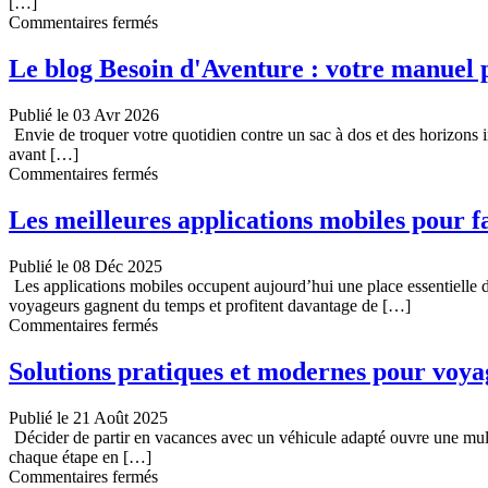
[…]
:
sur
Commentaires fermés
comment
Comment
les
optimiser
Le blog Besoin d'Aventure : votre manuel 
trouver
son
et
budget
les
Publié le 03 Avr 2026
voyage
comparer
Envie de troquer votre quotidien contre un sac à dos et des horizons 
sans
?
avant […]
sacrifier
sur
Commentaires fermés
l’authenticité
Le
?
blog
Les meilleures applications mobiles pour fa
Besoin
d’Aventure
Publié le 08 Déc 2025
:
Les applications mobiles occupent aujourd’hui une place essentielle da
votre
voyageurs gagnent du temps et profitent davantage de […]
manuel
sur
Commentaires fermés
pratique
Les
pour
meilleures
Solutions pratiques et modernes pour voyag
explorer
applications
le
mobiles
monde
Publié le 21 Août 2025
pour
Décider de partir en vacances avec un véhicule adapté ouvre une multit
faciliter
chaque étape en […]
vos
sur
Commentaires fermés
voyages