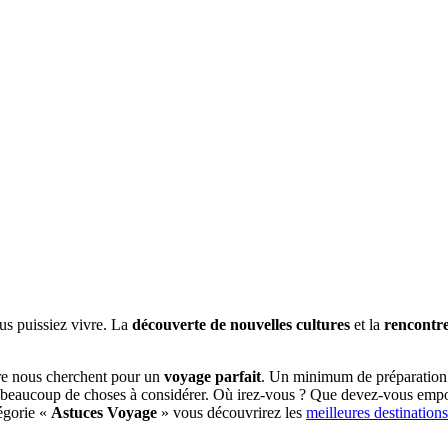
us puissiez vivre. La
découverte de nouvelles cultures
et la
rencontre
re nous cherchent pour un
voyage parfait
. Un minimum de préparation e
 a beaucoup de choses à considérer. Où irez-vous ? Que devez-vous emport
égorie «
Astuces Voyage
» vous découvrirez les
meilleures destinations