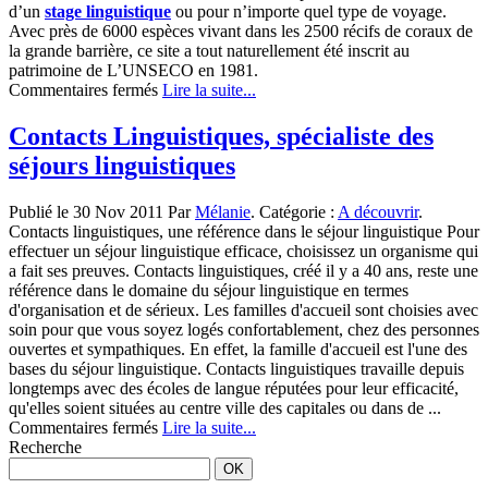
d’un
stage linguistique
ou pour n’importe quel type de voyage.
Avec près de 6000 espèces vivant dans les 2500 récifs de coraux de
la grande barrière, ce site a tout naturellement été inscrit au
patrimoine de L’UNSECO en 1981.
sur
Commentaires fermés
Lire la suite...
La
grande
Contacts Linguistiques, spécialiste des
barrière
séjours linguistiques
de
corail :
un
Publié le 30 Nov 2011 Par
Mélanie
. Catégorie :
A découvrir
.
écosystème
Contacts linguistiques, une référence dans le séjour linguistique Pour
sans
effectuer un séjour linguistique efficace, choisissez un organisme qui
égal
a fait ses preuves. Contacts linguistiques, créé il y a 40 ans, reste une
dans
référence dans le domaine du séjour linguistique en termes
le
d'organisation et de sérieux. Les familles d'accueil sont choisies avec
monde
soin pour que vous soyez logés confortablement, chez des personnes
ouvertes et sympathiques. En effet, la famille d'accueil est l'une des
bases du séjour linguistique. Contacts linguistiques travaille depuis
longtemps avec des écoles de langue réputées pour leur efficacité,
qu'elles soient situées au centre ville des capitales ou dans de ...
sur
Commentaires fermés
Lire la suite...
Contacts
Recherche
Linguistiques,
spécialiste