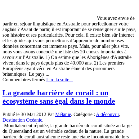
Vous avez envie de
partir en séjour linguistique en Australie pour perfectionner votre
anglais ? Avant de partir, il est important de se renseigner sur le pays,
son histoire et ses particularités. Pour cela, il existe bien sûr Internet
et les guides qui vous permettrons d’apprendre de nombreuses
données concernant cet immense pays. Mais, pour aller plus vite,
nous vous avons concocté une liste des 20 choses importantes à
savoir sur l’Australie. 1) On estime que les Aborigènes d'Australie
vivent dans le pays depuis plus de 40.000 ans. 2) Les premiers
Européens ayant vécu en Australie étaient des prisonniers
britanniques. Le pays ...
sur
Commentaires fermés
Lire la suite...
Quelques
curiosités
La grande barrière de corail : un
sur
écosystème sans égal dans le monde
l’Australie…
Publié le 30 Mar 2012 Par
Mélanie
. Catégorie :
A découvrir
,
Destination Océanie
.
Mondialement réputée, la grande barrière de corail située au large
du Queensland est un véritable cadeau de la nature. La grande
barrière de corail australienne reste une étape incontournable lors