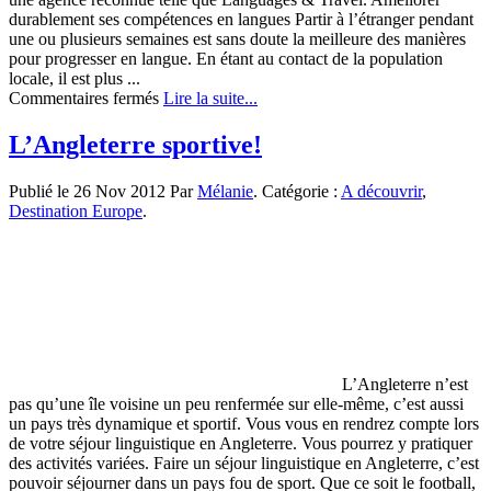
durablement ses compétences en langues Partir à l’étranger pendant
une ou plusieurs semaines est sans doute la meilleure des manières
pour progresser en langue. En étant au contact de la population
locale, il est plus ...
sur
Commentaires fermés
Lire la suite...
Séjour
linguistique
L’Angleterre sportive!
à
l’étranger
Publié le 26 Nov 2012 Par
Mélanie
. Catégorie :
A découvrir
,
:
Destination Europe
.
et
pourquoi
pas
?
L’Angleterre n’est
pas qu’une île voisine un peu renfermée sur elle-même, c’est aussi
un pays très dynamique et sportif. Vous vous en rendrez compte lors
de votre séjour linguistique en Angleterre. Vous pourrez y pratiquer
des activités variées. Faire un séjour linguistique en Angleterre, c’est
pouvoir séjourner dans un pays fou de sport. Que ce soit le football,