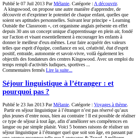
Publié le 07 Juil 2013 Par
Mélanie
. Catégorie :
A découvrir
.
pays
A kingswood, on propose une autre manière d'apprendre, de
anglophone
découvrir et d'exprimer le potentiel de chaque enfant, quelles que
soient ses aptitudes personnelles. Suivant leur principe « Learning
Outside the Classroom », cet organisme anglais présente en effet
depuis 30 ans un concept unique d'apprentissage en plein air, fondé
sur l'action et visant essentiellement à encourager les enfants à
donner le meilleur d'eux-mêmes. Leur faire acquérir des valeurs
telles que esprit d'équipe, confiance en soi, créativité, état d'esprit
positif, entraide, autonomie et savoir-vivre, voilà également les
objectifs des fondateurs des centres Kingswood. Avec un emploi du
temps rempli d'activités ludiques, sportives ...
sur
Commentaires fermés
Lire la suite...
Découvrir
Kingswood
Séjour linguistique à l’étranger : et
pourquoi pas ?
Publié le 23 Jan 2013 Par
Mélanie
. Catégorie :
Voyages à thème
.
Partir en séjour linguistique à l’étranger n’est pas réservé qu’aux
plus jeunes d’entre nous, bien au contraire ! Il est possible de réaliser
ce type de séjour à tout âge, afin d’améliorer ses compétences en
langue ou par simple plaisir. Voici 5 bonnes raisons de réaliser un
séjour linguistique à l’étranger quel que soit son âge, en passant par
une agence reconnue telle que Languages & Travel. Améliorer