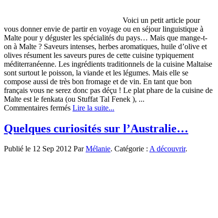
Voici un petit article pour
vous donner envie de partir en voyage ou en séjour linguistique à
Malte pour y déguster les spécialités du pays… Mais que mange-t-
on à Malte ? Saveurs intenses, herbes aromatiques, huile d’olive et
olives résument les saveurs pures de cette cuisine typiquement
méditerranéenne. Les ingrédients traditionnels de la cuisine Maltaise
sont surtout le poisson, la viande et les légumes. Mais elle se
compose aussi de très bon fromage et de vin. En tant que bon
français vous ne serez donc pas déçu ! Le plat phare de la cuisine de
Malte est le fenkata (ou Stuffat Tal Fenek ), ...
sur
Commentaires fermés
Lire la suite...
Les
spécialités
Quelques curiosités sur l’Australie…
culinaires
maltaises
Publié le 12 Sep 2012 Par
Mélanie
. Catégorie :
A découvrir
.