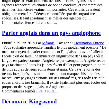
linguistique. Il serait judicieux de consulter des organismes ou
agences respectant les chartes de bonne conduite, et conférant des
garanties financières vraiment importantes. Ces entités devraient
obligatoirement être fédérées et contrôlées par des organismes
spécialisés. Il faut absolument se méfier des agences qui ...
sur
Commentaires fermés
Lire la suite...
3
questions
Parler anglais dans un pays anglophone
fondamentales
à
Publié le 29 Jan 2015 Par
Mélanie
. Catégorie :
Destination Europe
.
se
Vous souhaitez apprendre l'anglais le plus rapidement possible ? Le
poser
meilleur moyen de parler couramment l'anglais sans avoir à aller à
avant
l'école c'est de faire une immersion linguistique dans un pays où la
de
langue est parlée comme l'Angleterre par exemple. L'Angleterre, ce
partir
pays fascinant où tous les jeunes rêvent d'aller pour gagner un point
pour
de plus auprès de leurs admirateurs et amis. Ce pays regorge des
un
trésors inexplorés, des monuments qui ont marqué l'histoire, des
séjour
merveilleux paysages étendus sur des kilomètres, des boîtes de nuit
linguistique
et des endroits très branchés. Il existe également plusieurs écoles qui
proposent des stage anglais en Angleterre. ...
sur
Commentaires fermés
Lire la suite...
Parler
anglais
Découvrir Kingswood
dans
un