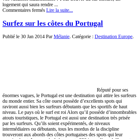
logement qui saura rendre ...
sur
Commentaires fermés
Lire la suite...
Astuces
pour
Surfez sur les côtes du Portugal
un
logement
Publié le 30 Jan 2014 Par
Mélanie
. Catégorie :
Destination Europe
.
de
vacances
à
l’île
Maurice
Réputé pour ses
énormes vagues, le Portugal est une destination qui attire les surfeurs
du monde entier. Sa côte ouest possède d’excellents spots qui
raviront aussi bien les surfeurs débutants que les sportifs de haut
niveau. Le pays où le surf est roi Alors qu’il possède d’innombrables
atouts touristiques, le Portugal est aussi une destination très prisée
par les surfeurs. Qu’ils soient expérimentés, de niveaux
intermédiaires ou débutants, tous les mordus de la discipline
trouveront aux abords des côtes portugaises des spots qui leur