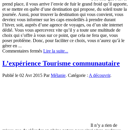
prend place, il vous arrive l’envie de fuir le grand froid qu’il apporte,
et se mettre en quête d’une destination qui propose, du soleil toute la
journée. Aussi, pour trouver la destination qui vous convient, vous
devriez vous informer sur les caps ensoleillés à prendre durant
l’hiver, soit, auprès d’une agence de voyages, ou d’un site internet
dédié. Vous vous apercevrez vite qu’il y a toute une multitude de
choix qui s’offre à vous sur ce point, que cela ne fera que, vous
poser problème. Donc, pour faciliter ce choix, vous n’aurez qu’à le
gérer en ...
sur
Commentaires fermés
Lire la suite...
Préparer
ses
L’expérience Tourisme communautaire
vacances
d’hiver
Publié le 02 Avr 2015 Par
Mélanie
. Catégorie :
A découvrir
.
à
l’avance
:
vers
quelle
destination
?
Il n’y a rien de