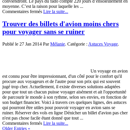
conviendront. Le pays du fado compte 220 jours d’ensoleillement en
moyenne. C’est la raison pour laquelle les ...
sur
Commentaires fermés
Lire la suite...
Surfez
sur
Trouver des billets d'avion moins chers
les
pour voyager sans se ruiner
côtes
du
Portugal
Publié le 27 Jan 2014 Par
Mélanie
. Catégorie :
Astuces Voyage
.
Un voyage en avion
est connu pour être impressionnant, d'un côté pour le confort qu'il
procure aux voyageurs et de l'autre pour son prix qui est souvent
jugé trop cher. Actuellement, il existe diverses solutions adaptées
pour que tout un chacun puisse voyager aisément et ait l'opportunité
de parcourir le monde à son rythme, selon ses envies, en fonction de
son budget financier. Voici à travers ces quelques lignes, des astuces
qui pourront être utiles pour pouvoir voyager en avion sans se
ruiner. Réserver des vols en ligne Dénicher un billet d'avion pas cher
n'est pas chose facile étant donné que tout ...
sur
Commentaires fermés
Lire la suite...
Trouver
Older Entries «