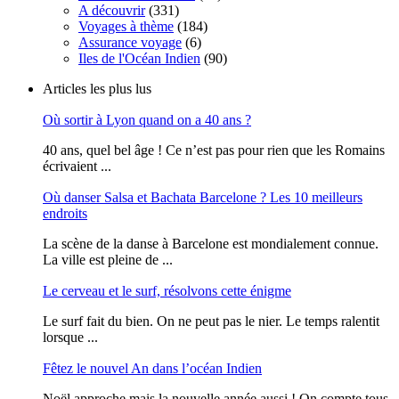
A découvrir
(331)
Voyages à thème
(184)
Assurance voyage
(6)
Iles de l'Océan Indien
(90)
Articles les plus lus
Où sortir à Lyon quand on a 40 ans ?
40 ans, quel bel âge ! Ce n’est pas pour rien que les Romains
écrivaient ...
Où danser Salsa et Bachata Barcelone ? Les 10 meilleurs
endroits
La scène de la danse à Barcelone est mondialement connue.
La ville est pleine de ...
Le cerveau et le surf, résolvons cette énigme
Le surf fait du bien. On ne peut pas le nier. Le temps ralentit
lorsque ...
Fêtez le nouvel An dans l’océan Indien
Noël approche mais la nouvelle année aussi ! On compte tous