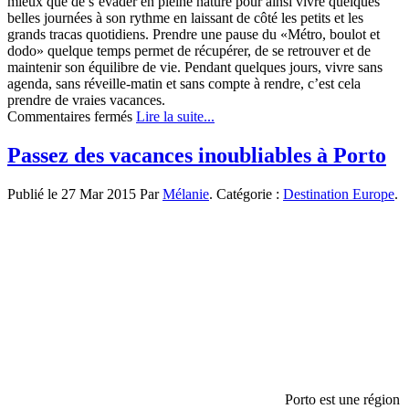
mieux que de s’évader en pleine nature pour ainsi vivre quelques
belles journées à son rythme en laissant de côté les petits et les
grands tracas quotidiens. Prendre une pause du «Métro, boulot et
dodo» quelque temps permet de récupérer, de se retrouver et de
maintenir son équilibre de vie. Pendant quelques jours, vivre sans
agenda, sans réveille-matin et sans compte à rendre, c’est cela
prendre de vraies vacances.
sur
Commentaires fermés
Lire la suite...
L’expérience
Tourisme
Passez des vacances inoubliables à Porto
communautaire
Publié le 27 Mar 2015 Par
Mélanie
. Catégorie :
Destination Europe
.
Porto est une région