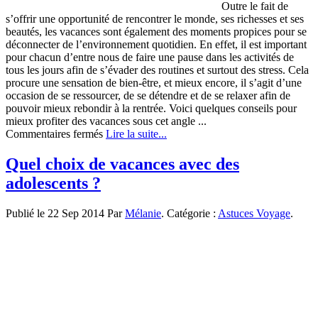
Outre le fait de
s’offrir une opportunité de rencontrer le monde, ses richesses et ses
beautés, les vacances sont également des moments propices pour se
déconnecter de l’environnement quotidien. En effet, il est important
pour chacun d’entre nous de faire une pause dans les activités de
tous les jours afin de s’évader des routines et surtout des stress. Cela
procure une sensation de bien-être, et mieux encore, il s’agit d’une
occasion de se ressourcer, de se détendre et de se relaxer afin de
pouvoir mieux rebondir à la rentrée. Voici quelques conseils pour
mieux profiter des vacances sous cet angle ...
sur
Commentaires fermés
Lire la suite...
Comment
se
Quel choix de vacances avec des
détendre
adolescents ?
et
se
relaxer
Publié le 22 Sep 2014 Par
Mélanie
. Catégorie :
Astuces Voyage
.
pendant
les
vacances ?