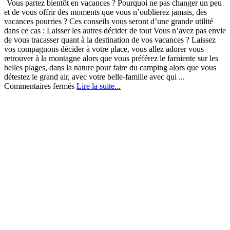
Vous partez bientôt en vacances ? Pourquoi ne pas changer un peu
et de vous offrir des moments que vous n’oublierez jamais, des
vacances pourries ? Ces conseils vous seront d’une grande utilité
dans ce cas : Laisser les autres décider de tout Vous n’avez pas envie
de vous tracasser quant à la destination de vos vacances ? Laissez
vos compagnons décider à votre place, vous allez adorer vous
retrouver à la montagne alors que vous préférez le farniente sur les
belles plages, dans la nature pour faire du camping alors que vous
détestez le grand air, avec votre belle-famille avec qui ...
sur
Commentaires fermés
Lire la suite...
Les
choses
à
faire
absolument
pour
gâcher
ses
vacances