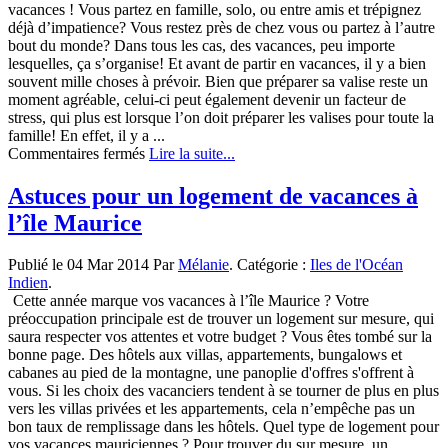
vacances ! Vous partez en famille, solo, ou entre amis et trépignez
déjà d’impatience? Vous restez près de chez vous ou partez à l’autre
bout du monde? Dans tous les cas, des vacances, peu importe
lesquelles, ça s’organise! Et avant de partir en vacances, il y a bien
souvent mille choses à prévoir. Bien que préparer sa valise reste un
moment agréable, celui-ci peut également devenir un facteur de
stress, qui plus est lorsque l’on doit préparer les valises pour toute la
famille! En effet, il y a ...
sur
Commentaires fermés
Lire la suite...
Pour
bien
Astuces pour un logement de vacances à
préparer
l’île Maurice
vos
vacances
et
Publié le 04 Mar 2014 Par
Mélanie
. Catégorie :
Iles de l'Océan
ne
Indien
.
rien
Cette année marque vos vacances à l’île Maurice ? Votre
oublier,
préoccupation principale est de trouver un logement sur mesure, qui
créez
saura respecter vos attentes et votre budget ? Vous êtes tombé sur la
votre
bonne page. Des hôtels aux villas, appartements, bungalows et
propre
cabanes au pied de la montagne, une panoplie d'offres s'offrent à
Check-
vous. Si les choix des vacanciers tendent à se tourner de plus en plus
list !
vers les villas privées et les appartements, cela n’empêche pas un
bon taux de remplissage dans les hôtels. Quel type de logement pour
vos vacances mauriciennes ? Pour trouver du sur mesure, un