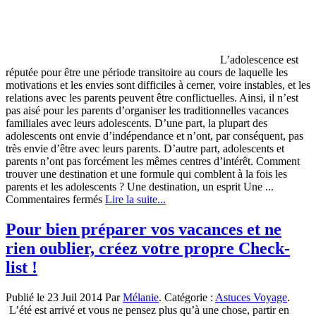
L’adolescence est
réputée pour être une période transitoire au cours de laquelle les
motivations et les envies sont difficiles à cerner, voire instables, et les
relations avec les parents peuvent être conflictuelles. Ainsi, il n’est
pas aisé pour les parents d’organiser les traditionnelles vacances
familiales avec leurs adolescents. D’une part, la plupart des
adolescents ont envie d’indépendance et n’ont, par conséquent, pas
très envie d’être avec leurs parents. D’autre part, adolescents et
parents n’ont pas forcément les mêmes centres d’intérêt. Comment
trouver une destination et une formule qui comblent à la fois les
parents et les adolescents ? Une destination, un esprit Une ...
sur
Commentaires fermés
Lire la suite...
Quel
choix
Pour bien préparer vos vacances et ne
de
rien oublier, créez votre propre Check-
vacances
avec
list !
des
adolescents
Publié le 23 Juil 2014 Par
Mélanie
. Catégorie :
Astuces Voyage
.
?
L’été est arrivé et vous ne pensez plus qu’à une chose, partir en