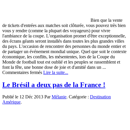
Bien que la vente
de tickets d'entrées aux matches soit clôturée, vous pouvez très bien
vous y rendre (comme la plupart des voyageurs) pour vivre
l'ambiance de la coupe. L'organisation promet d'être exceptionnelle,
des écrans géants seront installés dans toutes les plus grandes villes
du pays. L'occasion de rencontrer des personnes du monde entier et
de partager un événement mondial unique. Quel que soit le contexte
économique, les conflits, les mésententes, lors de la Coupe du
Monde de football tout est oublié et les peuples se rassemblent et
font la fête, une bonne dose de joie et d'amitié dans un ...
sur
Commentaires fermés
Lire la suite...
Partez
fêter
Le Brésil a deux pas de la France !
la
Coupe
Publié le 12 Déc 2013 Par
Mélanie
. Catégorie :
Destination
du
Amérique
.
Monde
au
Brésil
!