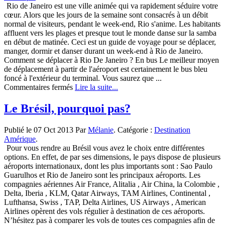
France !
Rio de Janeiro est une ville animée qui va rapidement séduire votre
cœur. Alors que les jours de la semaine sont consacrés à un débit
normal de visiteurs, pendant le week-end, Rio s'anime. Les habitants
affluent vers les plages et presque tout le monde danse sur la samba
en début de matinée. Ceci est un guide de voyage pour se déplacer,
manger, dormir et danser durant un week-end à Rio de Janeiro.
Comment se déplacer à Rio De Janeiro ? En bus Le meilleur moyen
de déplacement à partir de l'aéroport est certainement le bus bleu
foncé à l'extérieur du terminal. Vous saurez que ...
sur
Commentaires fermés
Lire la suite...
Comment
passer
Le Brésil, pourquoi pas?
un
week-
Publié le 07 Oct 2013 Par
Mélanie
. Catégorie :
Destination
end
Amérique
.
à
Pour vous rendre au Brésil vous avez le choix entre différentes
Rio
options. En effet, de par ses dimensions, le pays dispose de plusieurs
de
aéroports internationaux, dont les plus importants sont : Sao Paulo
Janeiro,
Guarulhos et Rio de Janeiro sont les principaux aéroports. Les
au
compagnies aériennes Air France, Alitalia , Air China, la Colombie ,
Brésil
Delta, Iberia , KLM, Qatar Airways, TAM Airlines, Continental ,
?
Lufthansa, Swiss , TAP, Delta Airlines, US Airways , American
Airlines opèrent des vols régulier à destination de ces aéroports.
N’hésitez pas à comparer les vols de toutes ces compagnies afin de