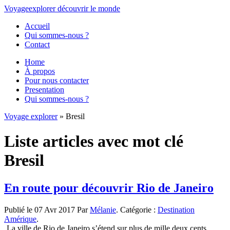
Voyage
explorer
découvrir
le monde
Accueil
Qui sommes-nous ?
Contact
Home
À propos
Pour nous contacter
Presentation
Qui sommes-nous ?
Voyage explorer
» Bresil
Liste articles avec mot clé
Bresil
En route pour découvrir Rio de Janeiro
Publié le 07 Avr 2017 Par
Mélanie
. Catégorie :
Destination
Amérique
.
La ville de Rio de Janeiro s’étend sur plus de mille deux cents