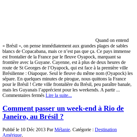
Quand on entend
« Brésil », on pense immédiatement aux grandes plages de sables
blancs de Copacabana, mais ce n’est pas que ça. Ce pays immense
est frontalier de la France par le fleuve Oyapock, marquant sa
frontière avec la Guyane. Cayenne, est à plus de deux heures de
route de St Georges de l’Oyapock, qui est face à la première ville
Brésilienne : Oiapoque. Seul le fleuve du même nom (Oyapock) les
sépare. En quelques minutes de pirogue, nous quittons la France
pour le Brésil ! Cette ville frontalière du Brésil, peu paraître banale,
mais les Guyanais l’apprécient pour les weekends. A partir ...
sur
Commentaires fermés
Lire la suite...
Le
Brésil
Comment passer un week-end à Rio de
a
Janeiro, au Brésil ?
deux
pas
de
Publié le 10 Déc 2013 Par
Mélanie
. Catégorie :
Destination
la
Amérique
.