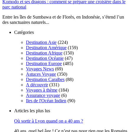
Komodo et ses dragons : comment se prépare une croisière dans le
parc national
Entre les îles de Sumbawa et de Florès, en Indonésie, s’étend l’un
des sanctuaires naturels...
Catégories
Destination Asie
(224)
Destination Amérique
(159)
Destination Afrique
(150)
Destination Océanie
(47)
Destination Europe
(485)
Voyages News
(69)
Astuces Voyage
(350)
Destination Caraïbes
(88)
A découvrir
(331)
Voyages à thème
(184)
Assurance voyage
(6)
Iles de l'Océan Indien
(90)
Articles les plus lus
Où sortir à Lyon quand on a 40 ans ?
40 ans, quel bel âge ! Ce n’est pas pour rien que les Romains