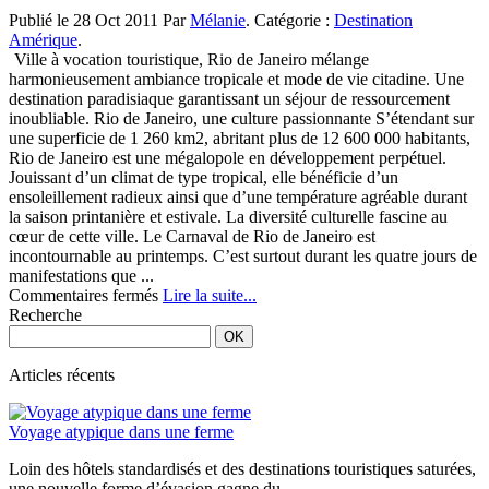
en
Publié le 28 Oct 2011 Par
Mélanie
. Catégorie :
Destination
amoureux
Amérique
.
:
Ville à vocation touristique, Rio de Janeiro mélange
5
harmonieusement ambiance tropicale et mode de vie citadine. Une
idées
destination paradisiaque garantissant un séjour de ressourcement
romantiques
inoubliable. Rio de Janeiro, une culture passionnante S’étendant sur
une superficie de 1 260 km2, abritant plus de 12 600 000 habitants,
Rio de Janeiro est une mégalopole en développement perpétuel.
Jouissant d’un climat de type tropical, elle bénéficie d’un
ensoleillement radieux ainsi que d’une température agréable durant
la saison printanière et estivale. La diversité culturelle fascine au
cœur de cette ville. Le Carnaval de Rio de Janeiro est
incontournable au printemps. C’est surtout durant les quatre jours de
manifestations que ...
sur
Commentaires fermés
Lire la suite...
Rio
Recherche
de
Janeiro,
une
Articles récents
mégalopole
au
Voyage atypique dans une ferme
charme
tropical
Loin des hôtels standardisés et des destinations touristiques saturées,
une nouvelle forme d’évasion gagne du...