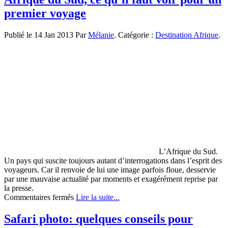
location
premier voyage
voiture
en
Tunisie
Publié le 14 Jan 2013 Par
Mélanie
. Catégorie :
Destination Afrique
.
à
bas
prix.
L’Afrique du Sud.
Un pays qui suscite toujours autant d’interrogations dans l’esprit des
voyageurs. Car il renvoie de lui une image parfois floue, desservie
par une mauvaise actualité par moments et exagérément reprise par
la presse.
sur
Commentaires fermés
Lire la suite...
Afrique
du
Safari photo: quelques conseils pour
Sud,