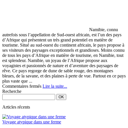
Namibie, connu
autrefois sous l’appellation de Sud-ouest africain, est l’un des pays
d’Afrique qui présentent un très grand potentiel en matière de
tourisme. Situé au sud-ouest du continent africain, le pays propose à
ses visiteurs des paysages exceptionnels et grandioses. Moins connu
de tous les pays d’Afrique en matière de tourisme, en Namibie, tout
est splendeur. Namibie, un joyau de l’Afrique propose aux
voyagistes et passionnés de nature et d’aventure des paysages de
rêve. Ce pays regorge de dune de sable rouge, des montagnes
bleues, de la savane, et des plaines à perte de vue. Partout en ce pays
plus vaste que ...
sur
Commentaires fermés
Lire la suite...
Namibie
Recherche
:
à
la
Articles récents
découverte
de
Voyage atypique dans une ferme
grandioses
paysages