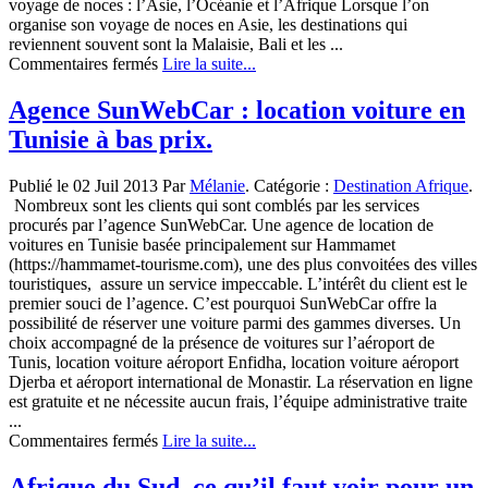
voyage de noces : l’Asie, l’Océanie et l’Afrique Lorsque l’on
organise son voyage de noces en Asie, les destinations qui
reviennent souvent sont la Malaisie, Bali et les ...
sur
Commentaires fermés
Lire la suite...
Des
destinations
Agence SunWebCar : location voiture en
de
Tunisie à bas prix.
rêves
pour
votre
Publié le 02 Juil 2013 Par
Mélanie
. Catégorie :
Destination Afrique
.
voyage
Nombreux sont les clients qui sont comblés par les services
de
procurés par l’agence SunWebCar. Une agence de location de
noces
voitures en Tunisie basée principalement sur Hammamet
(https://hammamet-tourisme.com), une des plus convoitées des villes
touristiques, assure un service impeccable. L’intérêt du client est le
premier souci de l’agence. C’est pourquoi SunWebCar offre la
possibilité de réserver une voiture parmi des gammes diverses. Un
choix accompagné de la présence de voitures sur l’aéroport de
Tunis, location voiture aéroport Enfidha, location voiture aéroport
Djerba et aéroport international de Monastir. La réservation en ligne
est gratuite et ne nécessite aucun frais, l’équipe administrative traite
...
sur
Commentaires fermés
Lire la suite...
Agence
SunWebCar :
Afrique du Sud, ce qu’il faut voir pour un