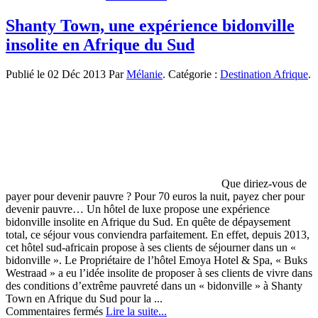
A
la
Shanty Town, une expérience bidonville
découverte
insolite en Afrique du Sud
de
la
Tunisie
Publié le 02 Déc 2013 Par
Mélanie
. Catégorie :
Destination Afrique
.
Que diriez-vous de
payer pour devenir pauvre ? Pour 70 euros la nuit, payez cher pour
devenir pauvre… Un hôtel de luxe propose une expérience
bidonville insolite en Afrique du Sud. En quête de dépaysement
total, ce séjour vous conviendra parfaitement. En effet, depuis 2013,
cet hôtel sud-africain propose à ses clients de séjourner dans un «
bidonville ». Le Propriétaire de l’hôtel Emoya Hotel & Spa, « Buks
Westraad » a eu l’idée insolite de proposer à ses clients de vivre dans
des conditions d’extrême pauvreté dans un « bidonville » à Shanty
Town en Afrique du Sud pour la ...
sur
Commentaires fermés
Lire la suite...