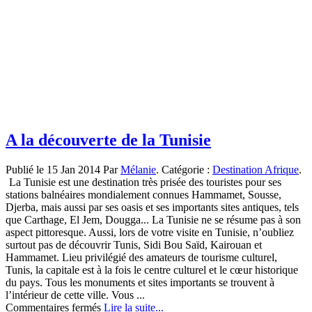
A la découverte de la Tunisie
Publié le 15 Jan 2014 Par
Mélanie
. Catégorie :
Destination Afrique
.
La Tunisie est une destination très prisée des touristes pour ses
stations balnéaires mondialement connues Hammamet, Sousse,
Djerba, mais aussi par ses oasis et ses importants sites antiques, tels
que Carthage, El Jem, Dougga... La Tunisie ne se résume pas à son
aspect pittoresque. Aussi, lors de votre visite en Tunisie, n’oubliez
surtout pas de découvrir Tunis, Sidi Bou Saïd, Kairouan et
Hammamet. Lieu privilégié des amateurs de tourisme culturel,
Tunis, la capitale est à la fois le centre culturel et le cœur historique
du pays. Tous les monuments et sites importants se trouvent à
l’intérieur de cette ville. Vous ...
sur
Commentaires fermés
Lire la suite...