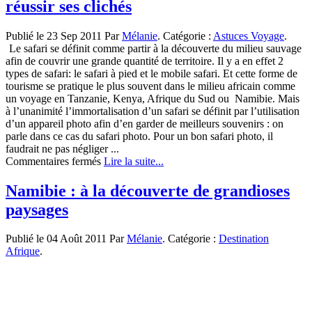
réussir ses clichés
ce
qu’il
faut
Publié le 23 Sep 2011 Par
Mélanie
. Catégorie :
Astuces Voyage
.
voir
Le safari se définit comme partir à la découverte du milieu sauvage
pour
afin de couvrir une grande quantité de territoire. Il y a en effet 2
un
types de safari: le safari à pied et le mobile safari. Et cette forme de
premier
tourisme se pratique le plus souvent dans le milieu africain comme
voyage
un voyage en Tanzanie, Kenya, Afrique du Sud ou Namibie. Mais
à l’unanimité l’immortalisation d’un safari se définit par l’utilisation
d’un appareil photo afin d’en garder de meilleurs souvenirs : on
parle dans ce cas du safari photo. Pour un bon safari photo, il
faudrait ne pas négliger ...
sur
Commentaires fermés
Lire la suite...
Safari
photo:
Namibie : à la découverte de grandioses
quelques
paysages
conseils
pour
réussir
Publié le 04 Août 2011 Par
Mélanie
. Catégorie :
Destination
ses
Afrique
.
clichés