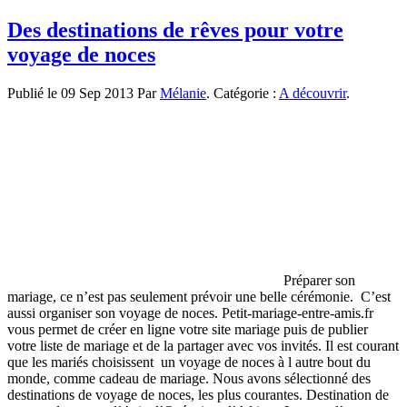
Shanty
Town,
Des destinations de rêves pour votre
une
voyage de noces
expérience
bidonville
insolite
Publié le 09 Sep 2013 Par
Mélanie
. Catégorie :
A découvrir
.
en
Afrique
du
Sud
Préparer son
mariage, ce n’est pas seulement prévoir une belle cérémonie. C’est
aussi organiser son voyage de noces. Petit-mariage-entre-amis.fr
vous permet de créer en ligne votre site mariage puis de publier
votre liste de mariage et de la partager avec vos invités. Il est courant
que les mariés choisissent un voyage de noces à l autre bout du
monde, comme cadeau de mariage. Nous avons sélectionné des
destinations de voyage de noces, les plus courantes. Destination de