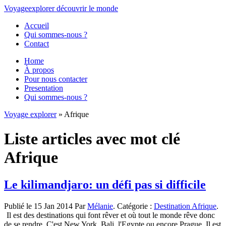
Voyage
explorer
découvrir
le monde
Accueil
Qui sommes-nous ?
Contact
Home
À propos
Pour nous contacter
Presentation
Qui sommes-nous ?
Voyage explorer
» Afrique
Liste articles avec mot clé
Afrique
Le kilimandjaro: un défi pas si difficile
Publié le 15 Jan 2014 Par
Mélanie
. Catégorie :
Destination Afrique
.
Il est des destinations qui font rêver et où tout le monde rêve donc
de se rendre. C'est New York, Bali, l'Egypte ou encore Prague. Il est