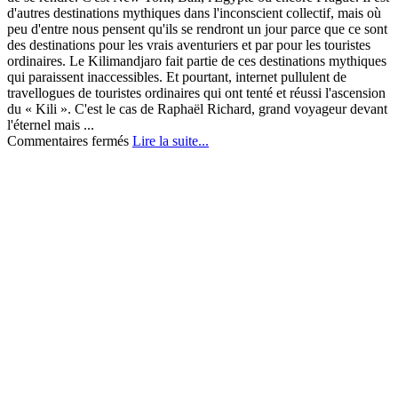
d'autres destinations mythiques dans l'inconscient collectif, mais où
peu d'entre nous pensent qu'ils se rendront un jour parce que ce sont
des destinations pour les vrais aventuriers et par pour les touristes
ordinaires. Le Kilimandjaro fait partie de ces destinations mythiques
qui paraissent inaccessibles. Et pourtant, internet pullulent de
travellogues de touristes ordinaires qui ont tenté et réussi l'ascension
du « Kili ». C'est le cas de Raphaël Richard, grand voyageur devant
l'éternel mais ...
sur
Commentaires fermés
Lire la suite...
Le
kilimandjaro:
un
défi
pas
si
difficile