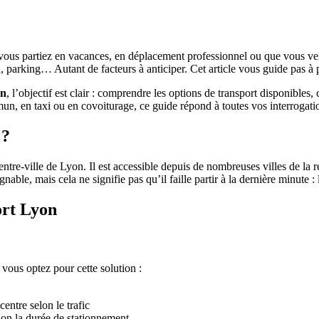
vous partiez en vacances, en déplacement professionnel ou que vous ve
on, parking… Autant de facteurs à anticiper. Cet article vous guide pas à
on
, l’objectif est clair : comprendre les options de transport disponibles, 
un, en taxi ou en covoiturage, ce guide répond à toutes vos interrogati
 ?
ntre-ville de Lyon. Il est accessible depuis de nombreuses villes de la
e, mais cela ne signifie pas qu’il faille partir à la dernière minute : l’
ort Lyon
 vous optez pour cette solution :
entre selon le trafic
lon la durée de stationnement