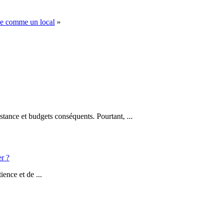
ise comme un local
»
stance et budgets conséquents. Pourtant, ...
er ?
ience et de ...