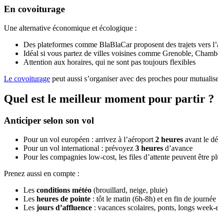
En covoiturage
Une alternative économique et écologique :
Des plateformes comme BlaBlaCar proposent des trajets vers l’
Idéal si vous partez de villes voisines comme Grenoble, Cham
Attention aux horaires, qui ne sont pas toujours flexibles
Le covoiturage
peut aussi s’organiser avec des proches pour mutualiser
Quel est le meilleur moment pour partir ?
Anticiper selon son vol
Pour un vol européen : arrivez à l’aéroport
2 heures
avant le dé
Pour un vol international : prévoyez
3 heures
d’avance
Pour les compagnies low-cost, les files d’attente peuvent être p
Prenez aussi en compte :
Les
conditions météo
(brouillard, neige, pluie)
Les
heures de pointe
: tôt le matin (6h-8h) et en fin de journé
Les
jours d’affluence
: vacances scolaires, ponts, longs week-