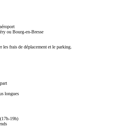
aéroport
béry ou Bourg-en-Bresse
 les frais de déplacement et le parking.
part
lus longues
e (17h-19h)
ends