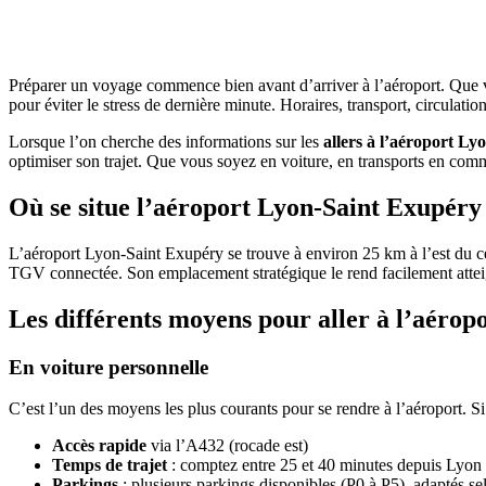
Préparer un voyage commence bien avant d’arriver à l’aéroport. Que 
pour éviter le stress de dernière minute. Horaires, transport, circulati
Lorsque l’on cherche des informations sur les
allers à l’aéroport Ly
optimiser son trajet. Que vous soyez en voiture, en transports en comm
Où se situe l’aéroport Lyon-Saint Exupéry
L’aéroport Lyon-Saint Exupéry se trouve à environ 25 km à l’est du ce
TGV connectée. Son emplacement stratégique le rend facilement atteignabl
Les différents moyens pour aller à l’aérop
En voiture personnelle
C’est l’un des moyens les plus courants pour se rendre à l’aéroport. Si
Accès rapide
via l’A432 (rocade est)
Temps de trajet
: comptez entre 25 et 40 minutes depuis Lyon c
Parkings
: plusieurs parkings disponibles (P0 à P5), adaptés se