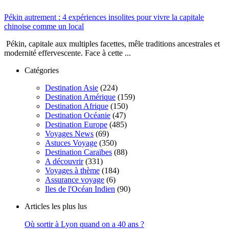
Pékin autrement : 4 expériences insolites pour vivre la capitale
chinoise comme un local
​Pékin, capitale aux multiples facettes, mêle traditions ancestrales et
modernité effervescente. Face à cette ...
Catégories
Destination Asie
(224)
Destination Amérique
(159)
Destination Afrique
(150)
Destination Océanie
(47)
Destination Europe
(485)
Voyages News
(69)
Astuces Voyage
(350)
Destination Caraïbes
(88)
A découvrir
(331)
Voyages à thème
(184)
Assurance voyage
(6)
Iles de l'Océan Indien
(90)
Articles les plus lus
Où sortir à Lyon quand on a 40 ans ?