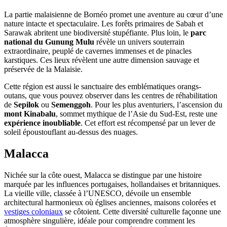
La partie malaisienne de Bornéo promet une aventure au cœur d’une
nature intacte et spectaculaire. Les forêts primaires de Sabah et
Sarawak abritent une biodiversité stupéfiante. Plus loin, le
parc
national du Gunung Mulu
révèle un univers souterrain
extraordinaire, peuplé de cavernes immenses et de pinacles
karstiques. Ces lieux révèlent une autre dimension sauvage et
préservée de la Malaisie.
Cette région est aussi le sanctuaire des emblématiques orangs-
outans, que vous pouvez observer dans les centres de réhabilitation
de
Sepilok
ou
Semenggoh
. Pour les plus aventuriers, l’ascension du
mont Kinabalu
, sommet mythique de l’Asie du Sud-Est, reste une
expérience inoubliable
. Cet effort est récompensé par un lever de
soleil époustouflant au-dessus des nuages.
Malacca
Nichée sur la côte ouest, Malacca se distingue par une histoire
marquée par les influences portugaises, hollandaises et britanniques.
La vieille ville, classée à l’UNESCO, dévoile un ensemble
architectural harmonieux où églises anciennes, maisons colorées et
vestiges coloniaux
se côtoient. Cette diversité culturelle façonne une
atmosphère singulière, idéale pour comprendre comment les