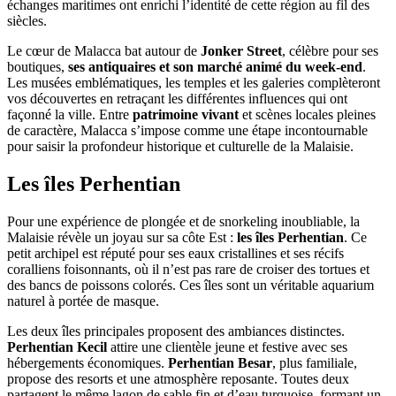
échanges maritimes ont enrichi l’identité de cette région au fil des
siècles.
Le cœur de Malacca bat autour de
Jonker Street
, célèbre pour ses
boutiques,
ses antiquaires et son marché animé du week-end
.
Les musées emblématiques, les temples et les galeries complèteront
vos découvertes en retraçant les différentes influences qui ont
façonné la ville. Entre
patrimoine vivant
et scènes locales pleines
de caractère, Malacca s’impose comme une étape incontournable
pour saisir la profondeur historique et culturelle de la Malaisie.
Les îles Perhentian
Pour une expérience de plongée et de snorkeling inoubliable, la
Malaisie révèle un joyau sur sa côte Est :
les îles Perhentian
. Ce
petit archipel est réputé pour ses eaux cristallines et ses récifs
coralliens foisonnants, où il n’est pas rare de croiser des tortues et
des bancs de poissons colorés. Ces îles sont un véritable aquarium
naturel à portée de masque.
Les deux îles principales proposent des ambiances distinctes.
Perhentian Kecil
attire une clientèle jeune et festive avec ses
hébergements économiques.
Perhentian Besar
, plus familiale,
propose des resorts et une atmosphère reposante. Toutes deux
partagent le même lagon de sable fin et d’eau turquoise, formant un