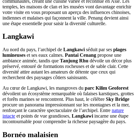
communautés, créant une cuisine variée et reconnue en Asie. Les
temples, les maisons de clan et les musées vont davantage enrichir
votre visite en vous proposant un aperçu des influences chinoises,
indiennes et malaises qui façonnent la ville. Penang devient ainsi
une étape essentielle pour saisir la diversité culturelle.
Langkawi
Au nord du pays, l’archipel de
Langkawi
séduit par ses
plages
lumineuses
et ses eaux calmes.
Pantai Cenang
propose une
ambiance animée, tandis que
Tanjung Rhu
dévoile un décor plus
préservé, entouré de formations rocheuses et de sable clair. Cette
diversité attire autant les amateurs de détente que ceux qui
recherchent des paysages côtiers saisissants.
Au cœur de Langkawi, les mangroves du
parc Kilim Geoforest
dévoilent un écosystème remarquable où falaises karstiques, grottes
et forêts marines se rencontrent. Plus haut, le célèbre
Sky Bridge
procure un panorama impressionnant sur les montagnes et la mer,
renforçant le caractère spectaculaire de l’archipel. Entre
nature
intacte
et points de vue grandioses,
Langkawi
incarne une étape
incontournable pour comprendre la richesse paysagère du pays.
Bornéo malaisien