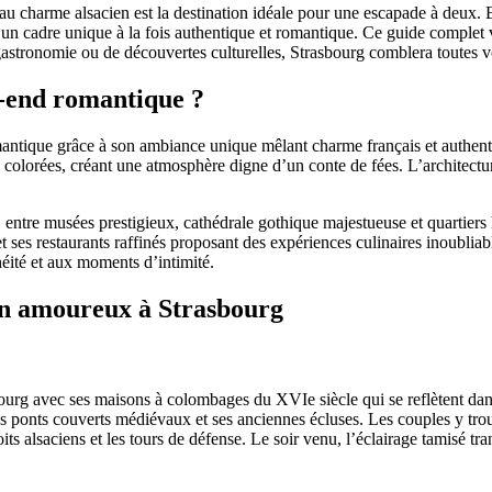
 charme alsacien est la destination idéale pour une escapade à deux. En
un cadre unique à la fois authentique et romantique. Ce guide complet vo
gastronomie ou de découvertes culturelles, Strasbourg comblera toutes 
-end romantique ?
mantique grâce à son ambiance unique mêlant charme français et authentic
colorées, créant une atmosphère digne d’un conte de fées. L’architecture
 entre musées prestigieux, cathédrale gothique majestueuse et quartiers
es restaurants raffinés proposant des expériences culinaires inoubliable
néité et aux moments d’intimité.
 en amoureux à Strasbourg
urg avec ses maisons à colombages du XVIe siècle qui se reflètent dans 
ponts couverts médiévaux et ses anciennes écluses. Les couples y tro
ts alsaciens et les tours de défense. Le soir venu, l’éclairage tamisé tra