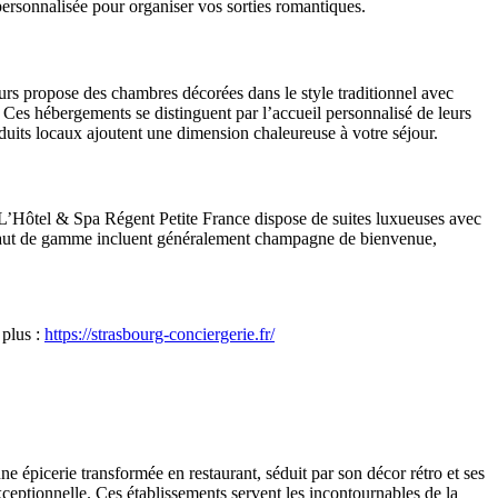
personnalisée pour organiser vos sorties romantiques.
rs propose des chambres décorées dans le style traditionnel avec
Ces hébergements se distinguent par l’accueil personnalisé de leurs
oduits locaux ajoutent une dimension chaleureuse à votre séjour.
f. L’Hôtel & Spa Régent Petite France dispose de suites luxueuses avec
s haut de gamme incluent généralement champagne de bienvenue,
 plus :
https://strasbourg-conciergerie.fr/
 épicerie transformée en restaurant, séduit par son décor rétro et ses
xceptionnelle. Ces établissements servent les incontournables de la