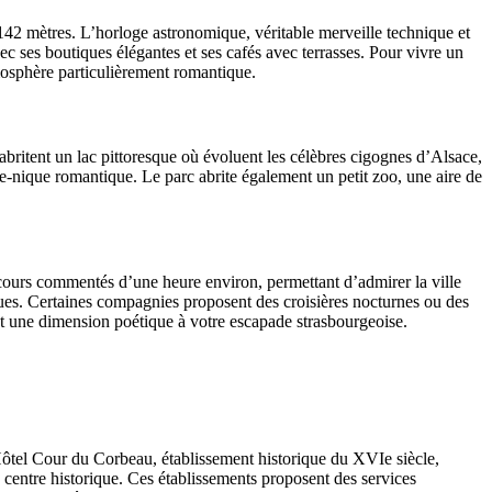
142 mètres. L’horloge astronomique, véritable merveille technique et
c ses boutiques élégantes et ses cafés avec terrasses. Pour vivre un
tmosphère particulièrement romantique.
 abritent un lac pittoresque où évoluent les célèbres cigognes d’Alsace,
ue-nique romantique. Le parc abrite également un petit zoo, une aire de
cours commentés d’une heure environ, permettant d’admirer la ville
iques. Certaines compagnies proposent des croisières nocturnes ou des
nt une dimension poétique à votre escapade strasbourgeoise.
’Hôtel Cour du Corbeau, établissement historique du XVIe siècle,
 centre historique. Ces établissements proposent des services