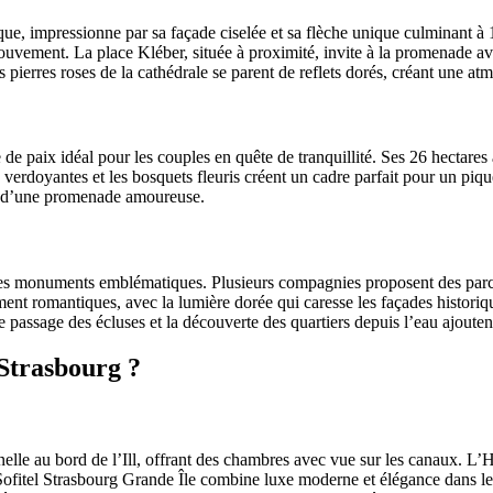
e, impressionne par sa façade ciselée et sa flèche unique culminant à 
mouvement. La place Kléber, située à proximité, invite à la promenade ave
 pierres roses de la cathédrale se parent de reflets dorés, créant une a
de paix idéal pour les couples en quête de tranquillité. Ses 26 hectares
 verdoyantes et les bosquets fleuris créent un cadre parfait pour un piq
ors d’une promenade amoureuse.
et ses monuments emblématiques. Plusieurs compagnies proposent des par
ement romantiques, avec la lumière dorée qui caresse les façades histor
e passage des écluses et la découverte des quartiers depuis l’eau ajoute
Strasbourg ?
nelle au bord de l’Ill, offrant des chambres avec vue sur les canaux. L
 Sofitel Strasbourg Grande Île combine luxe moderne et élégance dans le