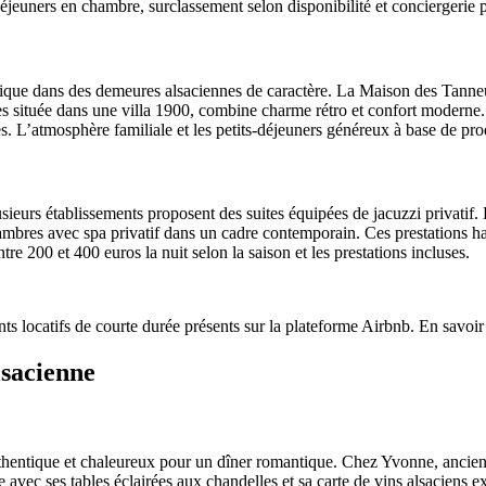
éjeuners en chambre, surclassement selon disponibilité et conciergerie 
ique dans des demeures alsaciennes de caractère. La Maison des Tanneu
 située dans une villa 1900, combine charme rétro et confort moderne. 
s. L’atmosphère familiale et les petits-déjeuners généreux à base de pr
lusieurs établissements proposent des suites équipées de jacuzzi privati
chambres avec spa privatif dans un cadre contemporain. Ces prestation
re 200 et 400 euros la nuit selon la saison et les prestations incluses.
s locatifs de courte durée présents sur la plateforme Airbnb. En savoir
lsacienne
uthentique et chaleureux pour un dîner romantique. Chez Yvonne, ancienne
avec ses tables éclairées aux chandelles et sa carte de vins alsaciens e