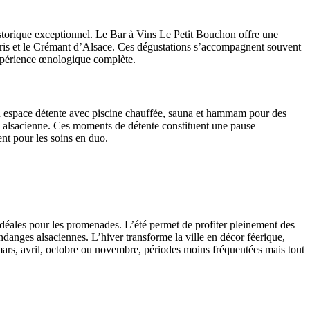
torique exceptionnel. Le Bar à Vins Le Petit Bouchon offre une
 Gris et le Crémant d’Alsace. Ces dégustations s’accompagnent souvent
expérience œnologique complète.
n espace détente avec piscine chauffée, sauna et hammam pour des
n alsacienne. Ces moments de détente constituent une pause
ent pour les soins en duo.
 idéales pour les promenades. L’été permet de profiter pleinement des
endanges alsaciennes. L’hiver transforme la ville en décor féerique,
mars, avril, octobre ou novembre, périodes moins fréquentées mais tout