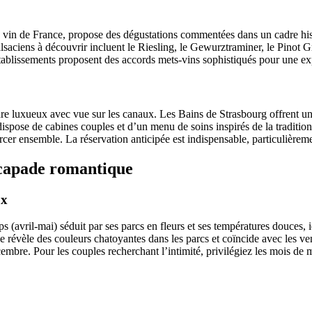
 vin de France, propose des dégustations commentées dans un cadre his
alsaciens à découvrir incluent le Riesling, le Gewurztraminer, le Pinot
 établissements proposent des accords mets-vins sophistiqués pour une 
re luxueux avec vue sur les canaux. Les Bains de Strasbourg offrent u
spose de cabines couples et d’un menu de soins inspirés de la traditio
rcer ensemble. La réservation anticipée est indispensable, particulièrem
scapade romantique
ux
s (avril-mai) séduit par ses parcs en fleurs et ses températures douces,
mne révèle des couleurs chatoyantes dans les parcs et coïncide avec les v
embre. Pour les couples recherchant l’intimité, privilégiez les mois de 