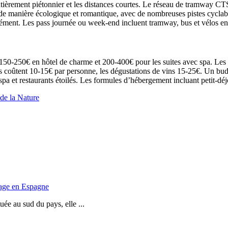
ntièrement piétonnier et les distances courtes. Le réseau de tramway CTS
 de manière écologique et romantique, avec de nombreuses pistes cyclabl
nément. Les pass journée ou week-end incluent tramway, bus et vélos en 
, 150-250€ en hôtel de charme et 200-400€ pour les suites avec spa. Les
res coûtent 10-15€ par personne, les dégustations de vins 15-25€. Un 
a et restaurants étoilés. Les formules d’hébergement incluant petit-déje
de la Nature
yage en Espagne
ée au sud du pays, elle ...