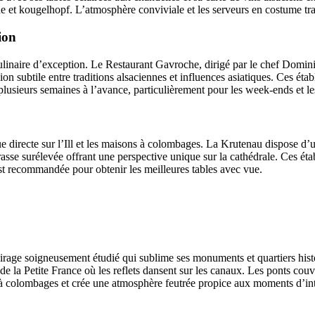
et kougelhopf. L’atmosphère conviviale et les serveurs en costume tradi
ion
linaire d’exception. Le Restaurant Gavroche, dirigé par le chef Domini
n subtile entre traditions alsaciennes et influences asiatiques. Ces établ
plusieurs semaines à l’avance, particulièrement pour les week-ends et les
directe sur l’Ill et les maisons à colombages. La Krutenau dispose d’un
sse surélevée offrant une perspective unique sur la cathédrale. Ces étab
 est recommandée pour obtenir les meilleures tables avec vue.
lairage soigneusement étudié qui sublime ses monuments et quartiers his
 de la Petite France où les reflets dansent sur les canaux. Les ponts couve
à colombages et crée une atmosphère feutrée propice aux moments d’inti