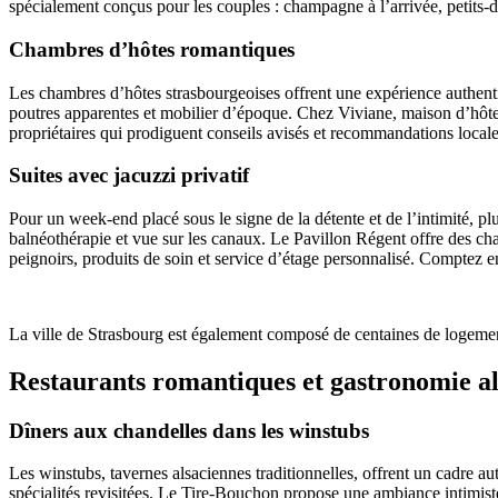
spécialement conçus pour les couples : champagne à l’arrivée, petits-d
Chambres d’hôtes romantiques
Les chambres d’hôtes strasbourgeoises offrent une expérience authent
poutres apparentes et mobilier d’époque. Chez Viviane, maison d’hôtes
propriétaires qui prodiguent conseils avisés et recommandations locale
Suites avec jacuzzi privatif
Pour un week-end placé sous le signe de la détente et de l’intimité, p
balnéothérapie et vue sur les canaux. Le Pavillon Régent offre des 
peignoirs, produits de soin et service d’étage personnalisé. Comptez ent
La ville de Strasbourg est également composé de centaines de logement
Restaurants romantiques et gastronomie a
Dîners aux chandelles dans les winstubs
Les winstubs, tavernes alsaciennes traditionnelles, offrent un cadre a
spécialités revisitées. Le Tire-Bouchon propose une ambiance intimiste 