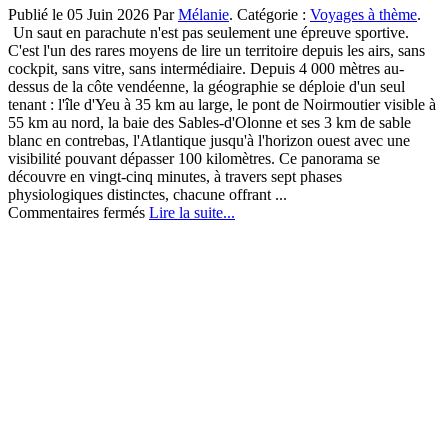
Publié le 05 Juin 2026 Par
Mélanie
. Catégorie :
Voyages à thème
.
Un saut en parachute n'est pas seulement une épreuve sportive.
C'est l'un des rares moyens de lire un territoire depuis les airs, sans
cockpit, sans vitre, sans intermédiaire. Depuis 4 000 mètres au-
dessus de la côte vendéenne, la géographie se déploie d'un seul
tenant : l'île d'Yeu à 35 km au large, le pont de Noirmoutier visible à
55 km au nord, la baie des Sables-d'Olonne et ses 3 km de sable
blanc en contrebas, l'Atlantique jusqu'à l'horizon ouest avec une
visibilité pouvant dépasser 100 kilomètres. Ce panorama se
découvre en vingt-cinq minutes, à travers sept phases
physiologiques distinctes, chacune offrant ...
sur
Commentaires fermés
Lire la suite...
Découvrir
le
monde
depuis
les
airs
:
les
sensations
d’un
saut
en
parachute