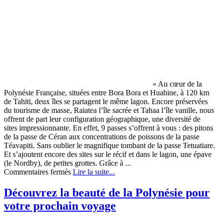
« Au cœur de la
Polynésie Française, situées entre Bora Bora et Huahine, à 120 km
de Tahiti, deux îles se partagent le même lagon. Encore préservées
du tourisme de masse, Raiatea l’île sacrée et Tahaa l’île vanille, nous
offrent de part leur configuration géographique, une diversité de
sites impressionnante. En effet, 9 passes s’offrent à vous : des pitons
de la passe de Céran aux concentrations de poissons de la passe
Téavapiti. Sans oublier le magnifique tombant de la passe Tetuatiare.
Et s’ajoutent encore des sites sur le récif et dans le lagon, une épave
(le Nordby), de petites grottes. Grâce à ...
sur
Commentaires fermés
Lire la suite...
Hemisphere
Sub
Découvrez la beauté de la Polynésie pour
à
votre prochain voyage
Raiatea
pour