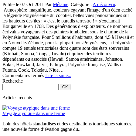
des
Publié le 07 Oct 2011 Par
Mélanie
. Catégorie :
A découvrir
.
plongées
Atmosphère magnifique, couleurs égayant l'image d'un éden caché,
en
la légende Polynésienne du cocotier, belles vues panoramiques sur
Polynésie
les hauteurs des îles : « c'est le paradis terrestre ! » s'exclamait
Bougainville en 1768. Des générations d'explorateurs, de nombreux
écrivains voyageurs et des peintres tombaient sous le charme de la
Polynésie française. Pour 5 millions d'habitants, dont 4,5 à Hawaii et
en Nouvelle-Zélande, pour la plupart non-Polynésiens, la Polynésie
compte 19 entités territoriales dont quatre sont des états souverains
(Kiribati, Samoa, Tonga, Tuvalu) et quinze des territoires
dépendants ou associés (Hawaii, Samoa américaines, Johnston,
Baker, Howland, Jarvis, Palmyra, Polynésie française, Wallis et
Futuna, Cook, Tokelau, Niue, ...
sur
Commentaires fermés
Lire la suite...
Découvrez
Recherche
la
beauté
de
Articles récents
la
Polynésie
Voyage atypique dans une ferme
pour
votre
Loin des hôtels standardisés et des destinations touristiques saturées,
prochain
une nouvelle forme d’évasion gagne du...
voyage