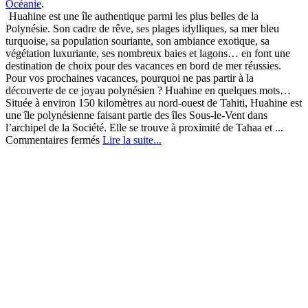
Océanie
.
Huahine est une île authentique parmi les plus belles de la
Polynésie. Son cadre de rêve, ses plages idylliques, sa mer bleu
turquoise, sa population souriante, son ambiance exotique, sa
végétation luxuriante, ses nombreux baies et lagons… en font une
destination de choix pour des vacances en bord de mer réussies.
Pour vos prochaines vacances, pourquoi ne pas partir à la
découverte de ce joyau polynésien ? Huahine en quelques mots…
Située à environ 150 kilomètres au nord-ouest de Tahiti, Huahine est
une île polynésienne faisant partie des îles Sous-le-Vent dans
l’archipel de la Société. Elle se trouve à proximité de Tahaa et ...
sur
Commentaires fermés
Lire la suite...
Huahine,
une
des
plus
belles
îles
de
la
Polynésie