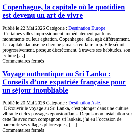
Copenhague, la capitale où le quotidien
est devenu un art de vivre
Publié le 22 Mai 2026
Catégorie :
Destination Europe
.
Certaines villes impressionnent immédiatement par leurs
monuments ou leur agitation. Copenhague, elle, agit différemment.
La capitale danoise ne cherche jamais à en faire trop. Elle séduit
progressivement, presque discrètement, à travers ses habitudes, son
rythme […]
sur
Commentaires fermés
Copenhague,
la
Voyage authentique au Sri Lanka :
capitale
Conseils d’une expatriée française pour
où
le
un séjour inoubliable
quotidien
est
Publié le 20 Mai 2026
Catégorie :
Destination Asie
.
devenu
Découvrir le voyage au Sri Lanka, c’est plonger dans une culture
un
vibrante et des paysages époustouflants. Depuis mon installation sur
art
cette île avec mon compagnon sri lankais, j’ai eu l’occasion de
de
parcourir ses villages pittoresques, […]
vivre
sur
Commentaires fermés
Voyage