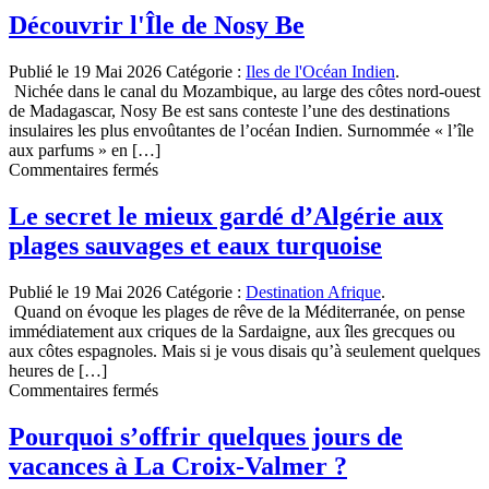
authentique
Découvrir l'Île de Nosy Be
au
Sri
Publié le 19 Mai 2026
Catégorie :
Iles de l'Océan Indien
.
Lanka
Nichée dans le canal du Mozambique, au large des côtes nord-ouest
:
de Madagascar, Nosy Be est sans conteste l’une des destinations
Conseils
insulaires les plus envoûtantes de l’océan Indien. Surnommée « l’île
d’une
aux parfums » en […]
expatriée
sur
Commentaires fermés
française
Découvrir
pour
l’Île
Le secret le mieux gardé d’Algérie aux
un
de
séjour
plages sauvages et eaux turquoise
Nosy
inoubliable
Be
Publié le 19 Mai 2026
Catégorie :
Destination Afrique
.
Quand on évoque les plages de rêve de la Méditerranée, on pense
immédiatement aux criques de la Sardaigne, aux îles grecques ou
aux côtes espagnoles. Mais si je vous disais qu’à seulement quelques
heures de […]
sur
Commentaires fermés
Le
secret
Pourquoi s’offrir quelques jours de
le
vacances à La Croix-Valmer ?
mieux
gardé