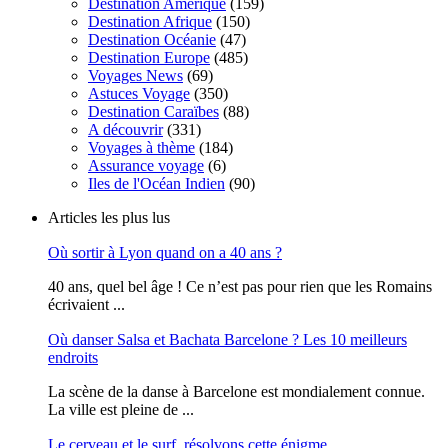
Destination Amérique
(159)
Destination Afrique
(150)
Destination Océanie
(47)
Destination Europe
(485)
Voyages News
(69)
Astuces Voyage
(350)
Destination Caraïbes
(88)
A découvrir
(331)
Voyages à thème
(184)
Assurance voyage
(6)
Iles de l'Océan Indien
(90)
Articles les plus lus
Où sortir à Lyon quand on a 40 ans ?
40 ans, quel bel âge ! Ce n’est pas pour rien que les Romains
écrivaient ...
Où danser Salsa et Bachata Barcelone ? Les 10 meilleurs
endroits
La scène de la danse à Barcelone est mondialement connue.
La ville est pleine de ...
Le cerveau et le surf, résolvons cette énigme