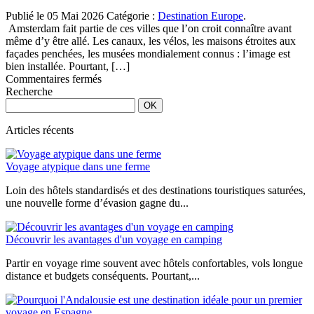
pour
Publié le 05 Mai 2026
Catégorie :
Destination Europe
.
un
Amsterdam fait partie de ces villes que l’on croit connaître avant
voyage
même d’y être allé. Les canaux, les vélos, les maisons étroites aux
inoubliable
façades penchées, les musées mondialement connus : l’image est
bien installée. Pourtant, […]
sur
Commentaires fermés
Amsterdam
Recherche
hors
des
cartes
Articles récents
postales
:
Voyage atypique dans une ferme
une
ville
Loin des hôtels standardisés et des destinations touristiques saturées,
à
une nouvelle forme d’évasion gagne du...
explorer
au
rythme
Découvrir les avantages d'un voyage en camping
de
ses
Partir en voyage rime souvent avec hôtels confortables, vols longue
quartiers
distance et budgets conséquents. Pourtant,...