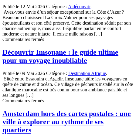
d’Algérie
Publié le 12 Mai 2026
Catégorie :
A découvrir
.
aux
Avez-vous envie d’un séjour exceptionnel sur la Côte d’Azur ?
plages
Beaucoup choisissent La Croix-Valmer pour ses paysages
sauvages
époustouflants et son côté préservé. Cette destination séduit par son
et
charme authentique, mais aussi l’équilibre parfait entre confort
eaux
moderne et nature intacte. Il existe mille raisons […]
turquoise
sur
Commentaires fermés
Pourquoi
s’offrir
Découvrir Imsouane : le guide ultime
quelques
pour un voyage inoubliable
jours
de
vacances
Publié le 09 Mai 2026
Catégorie :
Destination Afrique
.
à
Situé entre Essaouira et Agadir, Imsouane attire les voyageurs en
La
quête de calme et d’océan. Ce village de pêcheurs installé sur la côte
Croix-
atlantique marocaine est très connu pour son ambiance paisible et
Valmer
ses longues […]
?
sur
Commentaires fermés
Découvrir
Imsouane
Amsterdam hors des cartes postales : une
:
ville à explorer au rythme de ses
le
guide
quartiers
ultime