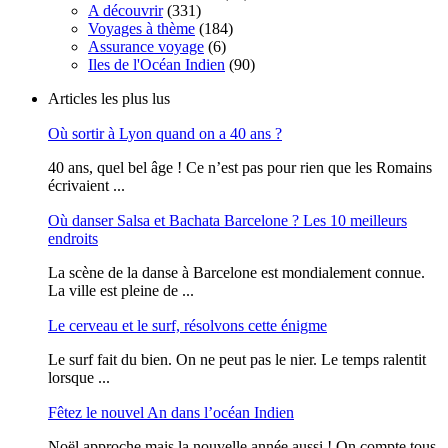
A découvrir
(331)
Voyages à thème
(184)
Assurance voyage
(6)
Iles de l'Océan Indien
(90)
Articles les plus lus
Où sortir à Lyon quand on a 40 ans ?
40 ans, quel bel âge ! Ce n’est pas pour rien que les Romains
écrivaient ...
Où danser Salsa et Bachata Barcelone ? Les 10 meilleurs
endroits
La scène de la danse à Barcelone est mondialement connue.
La ville est pleine de ...
Le cerveau et le surf, résolvons cette énigme
Le surf fait du bien. On ne peut pas le nier. Le temps ralentit
lorsque ...
Fêtez le nouvel An dans l’océan Indien
Noël approche mais la nouvelle année aussi ! On compte tous