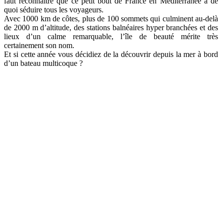
faut reconnaître que ce petit bout de France en Méditerranée a de
quoi séduire tous les voyageurs.
Avec 1000 km de côtes, plus de 100 sommets qui culminent au-delà
de 2000 m d’altitude, des stations balnéaires hyper branchées et des
lieux d’un calme remarquable, l’île de beauté mérite très
certainement son nom.
Et si cette année vous décidiez de la découvrir depuis la mer à bord
d’un bateau multicoque ?