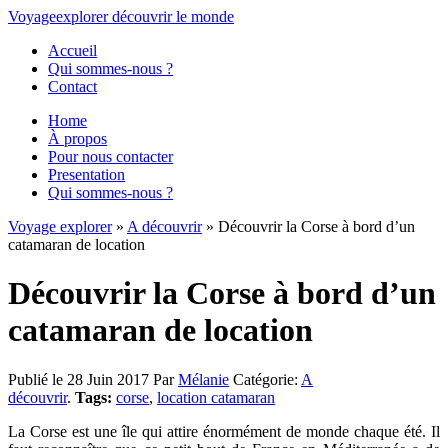
Voyage
explorer
découvrir
le monde
Accueil
Qui sommes-nous ?
Contact
Home
À propos
Pour nous contacter
Presentation
Qui sommes-nous ?
Voyage explorer
»
A découvrir
» Découvrir la Corse à bord d’un
catamaran de location
Découvrir la Corse à bord d’un
catamaran de location
Publié le 28 Juin 2017
Par
Mélanie
Catégorie:
A
découvrir
.
Tags:
corse
,
location catamaran
La Corse est une île qui attire énormément de monde chaque été. Il