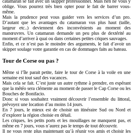
catamaran se fait avec un skipper professionnel. Mais rien ne vous y
oblige. Vous pourrez très bien opter pour le fait de barrer vous-
même.
Mais la prudence peut vous guider vers les services d’un pro.
D’autant que les avantages du catamaran vus plus haut (taille,
largeur etc..) deviennent des inconvénients au moment des
manœuvres. Un catamaran demande un peu plus de dextérité au
moment d’arriver à quai ou dans certaines petites criques sauvages.
Enfin, et ce n’est pas le moindre des arguments, le fait d’avoir un
skipper soulage votre garantie en cas de dommages faits au bateau.
Tour de Corse ou pas ?
Même si l’île parait petite, faire le tour de Corse à la voile en une
semaine est tout sauf des vacances.
Mais cela se fait. C’est juste un autre rythme à prendre, en espérant
que la météo sera clémente au moment de passer le Cap Corse ou les
Bouches de Bonifacio.
Donc si vous souhaitez vraiment découvrir l’ensemble du littoral,
prévoyez une location d’au moins 14 jours.
En 7 jours, le mieux est de choisir un itinéraire Sud ou Nord et
d’explorer la région choisie en détail.
Les criques, les petits ports et les mouillages ne manquent pas, et
même en 7 jours, vous n’aurez pas le temps de tout découvrir.
Il ne vous reste plus maintenant qu’à réunir vos amis et choisir les