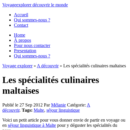
Voyage
explorer
découvrir
le monde
Accueil
Qui sommes-nous ?
Contact
Home
À propos
Pour nous contacter
Presentation
Qui sommes-nous ?
Voyage explorer
»
A découvrir
» Les spécialités culinaires maltaises
Les spécialités culinaires
maltaises
Publié le 27 Sep 2012
Par
Mélanie
Catégorie:
A
découvrir
.
Tags:
Malte
,
séjour linguistique
Voici un petit article pour vous donner envie de partir en voyage ou
en
séjour linguistique à Malte
pour y déguster les spécialités du