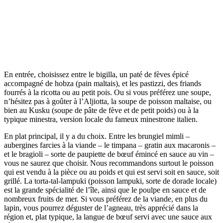
En entrée, choisissez entre le bigilla, un paté de fèves épicé
accompagné de hobza (pain maltais), et les pastizzi, des friands
fourrés à la ricotta ou au petit pois. Ou si vous préférez une soupe,
n’hésitez pas à goûter à l’Aljiotta, la soupe de poisson maltaise, ou
bien au Kusku (soupe de pâte de fève et de petit poids) ou à la
typique minestra, version locale du fameux minestrone italien.
En plat principal, il y a du choix. Entre les brungiel mimli –
aubergines farcies à la viande – le timpana – gratin aux macaronis –
et le bragioli – sorte de paupiette de bœuf émincé en sauce au vin –
vous ne saurez que choisir. Nous recommandons surtout le poisson
qui est vendu à la pièce ou au poids et qui est servi soit en sauce, soit
grillé. La torta-tal-lampuki (poisson lampuki, sorte de dorade locale)
est la grande spécialité de l’île, ainsi que le poulpe en sauce et de
nombreux fruits de mer. Si vous préférez de la viande, en plus du
lapin, vous pourrez déguster de l’agneau, très apprécié dans la
région et, plat typique, la langue de bœuf servi avec une sauce aux