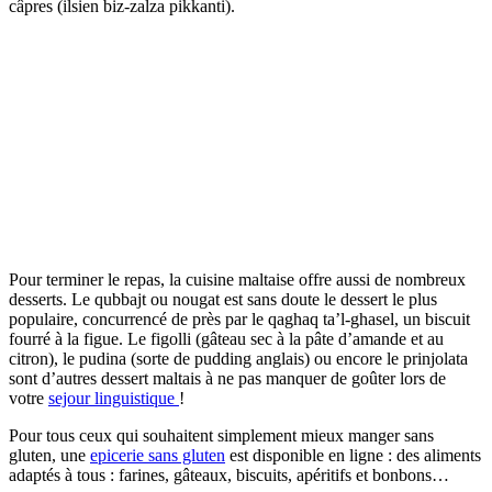
câpres (ilsien biz-zalza pikkanti).
Pour terminer le repas, la cuisine maltaise offre aussi de nombreux
desserts. Le qubbajt ou nougat est sans doute le dessert le plus
populaire, concurrencé de près par le qaghaq ta’l-ghasel, un biscuit
fourré à la figue. Le figolli (gâteau sec à la pâte d’amande et au
citron), le pudina (sorte de pudding anglais) ou encore le prinjolata
sont d’autres dessert maltais à ne pas manquer de goûter lors de
votre
sejour linguistique
!
Pour tous ceux qui souhaitent simplement mieux manger sans
gluten, une
epicerie sans gluten
est disponible en ligne : des aliments
adaptés à tous : farines, gâteaux, biscuits, apéritifs et bonbons…