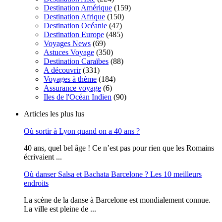
Destination Amérique
(159)
Destination Afrique
(150)
Destination Océanie
(47)
Destination Europe
(485)
Voyages News
(69)
Astuces Voyage
(350)
Destination Caraïbes
(88)
A découvrir
(331)
Voyages à thème
(184)
Assurance voyage
(6)
Iles de l'Océan Indien
(90)
Articles les plus lus
Où sortir à Lyon quand on a 40 ans ?
40 ans, quel bel âge ! Ce n’est pas pour rien que les Romains
écrivaient ...
Où danser Salsa et Bachata Barcelone ? Les 10 meilleurs
endroits
La scène de la danse à Barcelone est mondialement connue.
La ville est pleine de ...