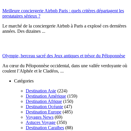
Meilleure conciergerie Airbnb Paris : quels critères départagent les
prestataires sérieux ?
Le marché de la conciergerie Airbnb à Paris a explosé ces dernières
années. Des dizaines ...
Olympie, berceau sacré des Jeux antiques et trésor du Péloponnèse
Au cœur du Péloponnèse occidental, dans une vallée verdoyante où
coulent l’Alphée et le Cladéos, ...
Catégories
Destination Asie
(224)
Destination Amérique
(159)
Destination Afrique
(150)
Destination Océanie
(47)
Destination Europe
(485)
Voyages News
(69)
Astuces Voyage
(350)
Destination Caraïbes
(88)