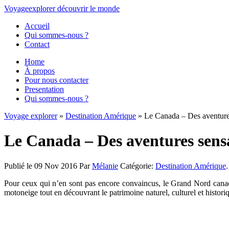
Voyage
explorer
découvrir
le monde
Accueil
Qui sommes-nous ?
Contact
Home
À propos
Pour nous contacter
Presentation
Qui sommes-nous ?
Voyage explorer
»
Destination Amérique
» Le Canada – Des aventures
Le Canada – Des aventures sens
Publié le 09 Nov 2016
Par
Mélanie
Catégorie:
Destination Amérique
Pour ceux qui n’en sont pas encore convaincus, le Grand Nord canadie
motoneige tout en découvrant le patrimoine naturel, culturel et histor