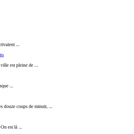
ivaient ...
its
lle est pleine de ...
sque ...
s douze coups de minuit, ...
n est là ...