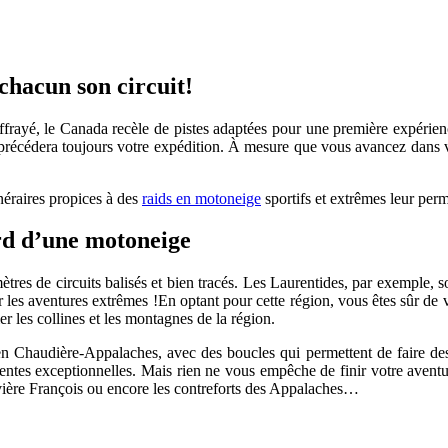
chacun son circuit!
rayé, le Canada recèle de pistes adaptées pour une première expérience
 précédera toujours votre expédition. À mesure que vous avancez dans v
inéraires propices à des
raids en motoneige
sportifs et extrêmes leur perme
rd d’une motoneige
ètres de circuits balisés et bien tracés. Les Laurentides, par exemple, 
 les aventures extrêmes !En optant pour cette région, vous êtes sûr de vi
er les collines et les montagnes de la région.
n Chaudière-Appalaches, avec des boucles qui permettent de faire des
entes exceptionnelles. Mais rien ne vous empêche de finir votre avent
vière François ou encore les contreforts des Appalaches…