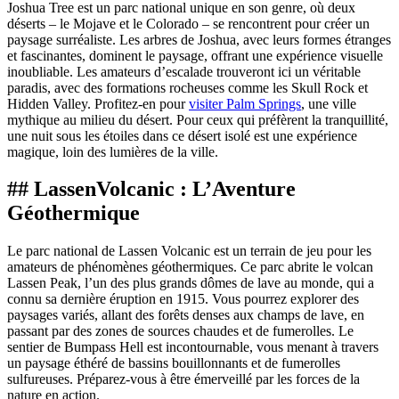
Joshua Tree est un parc national unique en son genre, où deux
déserts – le Mojave et le Colorado – se rencontrent pour créer un
paysage surréaliste. Les arbres de Joshua, avec leurs formes étranges
et fascinantes, dominent le paysage, offrant une expérience visuelle
inoubliable. Les amateurs d’escalade trouveront ici un véritable
paradis, avec des formations rocheuses comme les Skull Rock et
Hidden Valley. Profitez-en pour
visiter Palm Springs
, une ville
mythique au milieu du désert. Pour ceux qui préfèrent la tranquillité,
une nuit sous les étoiles dans ce désert isolé est une expérience
magique, loin des lumières de la ville.
## LassenVolcanic : L’Aventure
Géothermique
Le parc national de Lassen Volcanic est un terrain de jeu pour les
amateurs de phénomènes géothermiques. Ce parc abrite le volcan
Lassen Peak, l’un des plus grands dômes de lave au monde, qui a
connu sa dernière éruption en 1915. Vous pourrez explorer des
paysages variés, allant des forêts denses aux champs de lave, en
passant par des zones de sources chaudes et de fumerolles. Le
sentier de Bumpass Hell est incontournable, vous menant à travers
un paysage éthéré de bassins bouillonnants et de fumerolles
sulfureuses. Préparez-vous à être émerveillé par les forces de la
nature en action.