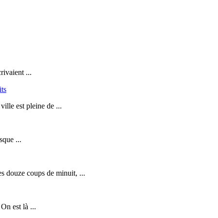
ivaient ...
its
lle est pleine de ...
sque ...
s douze coups de minuit, ...
n est là ...