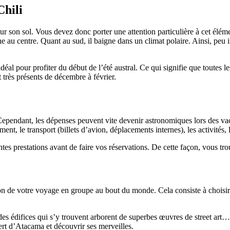
Chili
 sur son sol. Vous devez donc porter une attention particulière à cet él
au centre. Quant au sud, il baigne dans un climat polaire. Ainsi, peu impo
idéal pour profiter du début de l’été austral. Ce qui signifie que toutes 
 très présents de décembre à février.
Cependant, les dépenses peuvent vite devenir astronomiques lors des vac
ment, le transport (billets d’avion, déplacements internes), les activités,
es prestations avant de faire vos réservations. De cette façon, vous trou
n de votre voyage en groupe au bout du monde. Cela consiste à choisir à l
 des édifices qui s’y trouvent arborent de superbes œuvres de street art…
rt d’Atacama et découvrir ses merveilles.