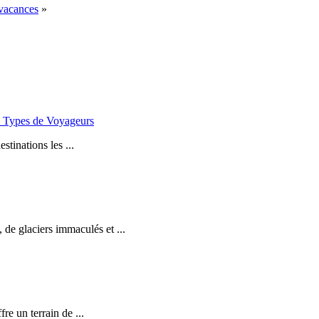
 vacances
»
es Types de Voyageurs
stinations les ...
de glaciers immaculés et ...
e un terrain de ...