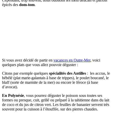
Cependant, trop souvent, nous oublions les mets délicats et parfois
épicés des
dom-tom
.
Si vous avez décidé de partir en
vacances en Outre-Mer
, voici
quelques plats que vous allez pouvoir déguster :
Citons par exemple quelques
spécialités des Antilles
: les accras, le
bébélé (plat marie-galantais à base de trippes), le poulet boucané, le
blaff (sorte de marmite de la mer) ou encore le féroce (à base
d’avocat).
En Polynésie
, vous pourrez déguster le poisson sous toutes ses
formes ou presque, cuit, grillé ou préparé à la tahitienne dans du lait
de coco et du jus de citron vert. Les feuilles de bananier servent très
souvent pour la cuisson à l’étouffée, sur des pierres chaudes.