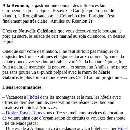
A la Réunion
, la gastronomie connait des influences tant
européennes qu’asiatiques. Essayez le Cari (de poisson ou de
viande), le Rougail saucisse, le Colombo (dont l’origine n’est
finalement pas très claire : Antilles ou Réunion ?)
C’est en
Nouvelle Calédonie
que vous découvrirez le bougna, le
porc au sucre, la salade de cerf mariné au soja ou encore, en dessert
le poé.
Quelque soit votre destination, il ne faut surtout pas manquer de
déguster les fruits exotiques et légumes locaux comme l’igname, la
patate douce avec ses innombrables variétés, la banane légume, le
fruit à pain, le maracuja, la papaye… et surtout au Antilles, ne partez
pas sans gouter un ti-punch préparé avec le rhum de
Marie
Galante
, le plus fort au monde avec ses 59° ! Tout un programme…
Liens recommandés
:
– Vacances à l’
hôtel
dans les montagnes et la mer, les hôtels avec
offres de dernière minute, réservation des résidences, bed and
breakfast et hôtels à Abruzzes.
–
Desire Travel Tours
vous offre ses meilleurs services de location
de voiture ainsi que d’organisation de circuits et voyages dans toute
l’ile de Madagascar
– Une escale à Antananarivo à madagascar : Un hôtel pas cher
Hôtel