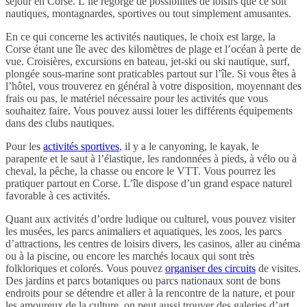
séjour en Corse
. L’île regorge de possibilités de loisirs que ce soit
nautiques, montagnardes, sportives ou tout simplement amusantes.
En ce qui concerne les activités nautiques, le choix est large, la
Corse étant une île avec des kilomètres de plage et l’océan à perte de
vue. Croisières, excursions en bateau, jet-ski ou ski nautique, surf,
plongée sous-marine sont praticables partout sur l’île. Si vous êtes à
l’hôtel, vous trouverez en général à votre disposition, moyennant des
frais ou pas, le matériel nécessaire pour les activités que vous
souhaitez faire. Vous pouvez aussi louer les différents équipements
dans des clubs nautiques.
Pour les
activités sportives
, il y a le canyoning, le kayak, le
parapente et le saut à l’élastique, les randonnées à pieds, à vélo ou à
cheval, la pêche, la chasse ou encore le VTT. Vous pourrez les
pratiquer partout en Corse. L’île dispose d’un grand espace naturel
favorable à ces activités.
Quant aux activités d’ordre ludique ou culturel, vous pouvez visiter
les musées, les parcs animaliers et aquatiques, les zoos, les parcs
d’attractions, les centres de loisirs divers, les casinos, aller au cinéma
ou à la piscine, ou encore les marchés locaux qui sont très
folkloriques et colorés. Vous pouvez
organiser des circuits
de visites.
Des jardins et parcs botaniques ou parcs nationaux sont de bons
endroits pour se détendre et aller à la rencontre de la nature, et pour
les amoureux de la culture, on peut aussi trouver des galeries d’art,