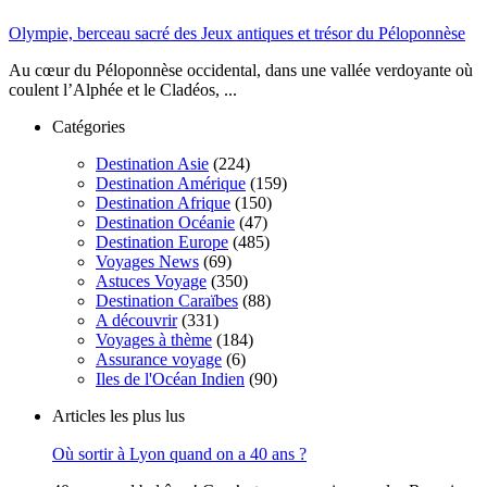
Olympie, berceau sacré des Jeux antiques et trésor du Péloponnèse
Au cœur du Péloponnèse occidental, dans une vallée verdoyante où
coulent l’Alphée et le Cladéos, ...
Catégories
Destination Asie
(224)
Destination Amérique
(159)
Destination Afrique
(150)
Destination Océanie
(47)
Destination Europe
(485)
Voyages News
(69)
Astuces Voyage
(350)
Destination Caraïbes
(88)
A découvrir
(331)
Voyages à thème
(184)
Assurance voyage
(6)
Iles de l'Océan Indien
(90)
Articles les plus lus
Où sortir à Lyon quand on a 40 ans ?