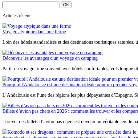
de
vacances
à
Articles récents
La
Croix-
Valmer
Voyage atypique dans une ferme
?
Loin des hôtels standardisés et des destinations touristiques saturées,
Découvrir les avantages d'un voyage en camping
Partir en voyage rime souvent avec hôtels confortables, vols longue di
Pourquoi l'Andalousie est une destination idéale pour un premier vo
L’Andalousie est l’une des régions les plus dépaysantes d’Espagne. Sit
Billets d’avion pas chers en 2026 : comment les trouver et les compar
Trouver des billets d’avion pas chers est devenu un véritable jeu de pat
Komodo et ses dragons : comment se prépare une croisière dans le par