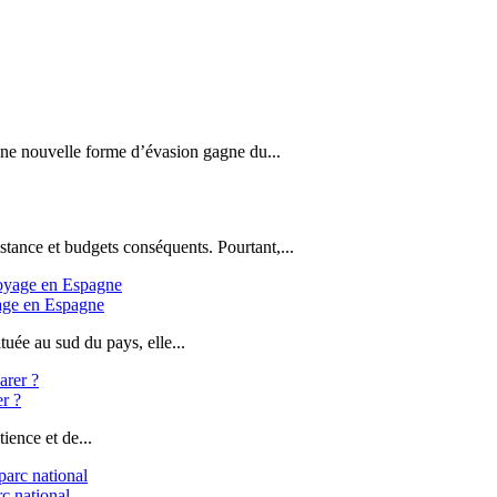
 une nouvelle forme d’évasion gagne du...
stance et budgets conséquents. Pourtant,...
yage en Espagne
uée au sud du pays, elle...
er ?
ience et de...
c national