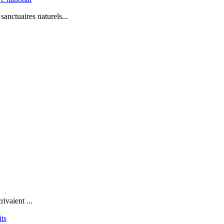
sanctuaires naturels...
ivaient ...
its