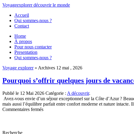
Voyage
explorer
découvrir
le monde
Accueil
Qui sommes-nous ?
Contact
Home
À propos
Pour nous contacter
Presentation
Qui sommes-nous ?
Voyage explorer
» Archives 12 mai , 2026
Pourquoi s’offrir quelques jours de vacan
Publié le 12 Mai 2026
Catégorie :
A découvrir
.
Avez-vous envie d’un séjour exceptionnel sur la Côte d’Azur ? Beauc
mais aussi l’équilibre parfait entre confort moderne et nature intacte. I
sur
Commentaires fermés
Pourquoi
s’offrir
quelques
jours
Recherche