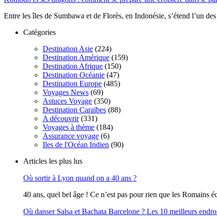
Entre les îles de Sumbawa et de Florès, en Indonésie, s’étend l’un des 
Catégories
Destination Asie
(224)
Destination Amérique
(159)
Destination Afrique
(150)
Destination Océanie
(47)
Destination Europe
(485)
Voyages News
(69)
Astuces Voyage
(350)
Destination Caraïbes
(88)
A découvrir
(331)
Voyages à thème
(184)
Assurance voyage
(6)
Iles de l'Océan Indien
(90)
Articles les plus lus
Où sortir à Lyon quand on a 40 ans ?
40 ans, quel bel âge ! Ce n’est pas pour rien que les Romains écr
Où danser Salsa et Bachata Barcelone ? Les 10 meilleurs endro