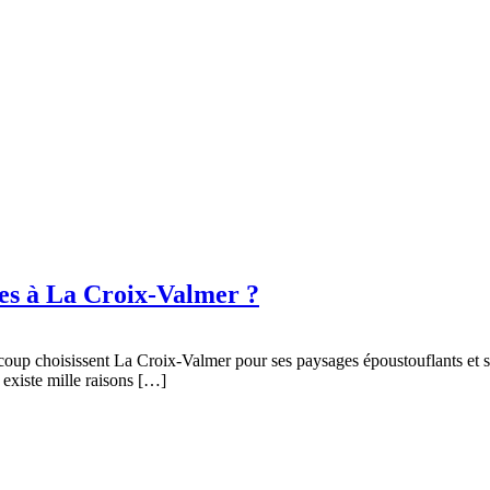
ces à La Croix-Valmer ?
oup choisissent La Croix-Valmer pour ses paysages époustouflants et so
l existe mille raisons […]