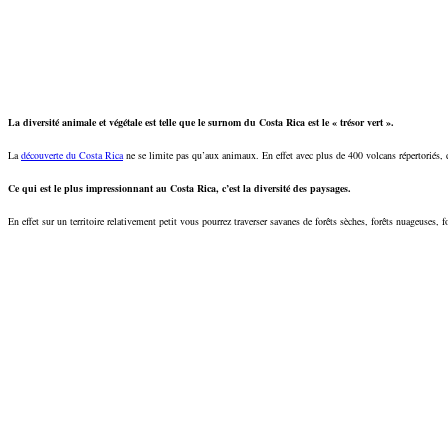
La diversité animale et végétale est telle que le surnom du Costa Rica est le « trésor vert ».
La
découverte du Costa Rica
ne se limite pas qu’aux animaux. En effet avec plus de 400 volcans répertoriés, 
Ce qui est le plus impressionnant au Costa Rica, c’est la diversité des paysages.
En effet sur un territoire relativement petit vous pourrez traverser savanes de forêts sèches, forêts nuageuses, 