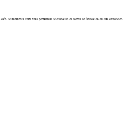
e café, de nombreux tours vous permettent de connaitre les secrets de fabrication du café costaricien.