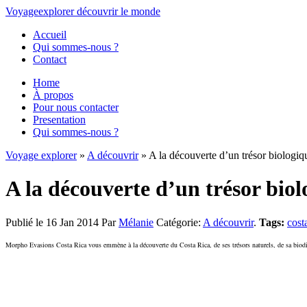
Voyage
explorer
découvrir
le monde
Accueil
Qui sommes-nous ?
Contact
Home
À propos
Pour nous contacter
Presentation
Qui sommes-nous ?
Voyage explorer
»
A découvrir
» A la découverte d’un trésor biologiq
A la découverte d’un trésor bio
Publié le 16 Jan 2014
Par
Mélanie
Catégorie:
A découvrir
.
Tags:
cost
Morpho Evasions Costa Rica vous emmène à la découverte du Costa Rica, de ses trésors naturels, de sa biodivers