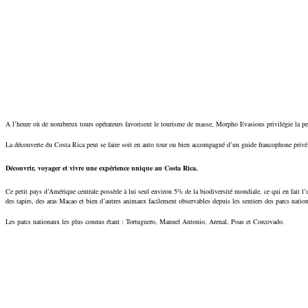
A l’heure où de nombreux tours opérateurs favorisent le tourisme de masse, Morpho Evasions privilégie la pers
La découverte du Costa Rica peut se faire soit en auto tour ou bien accompagné d’un guide francophone privé. 
Découvrir, voyager et vivre une expérience unique au Costa Rica.
Ce petit pays d’Amérique centrale possède à lui seul environ 5% de la biodiversité mondiale, ce qui en fait l’u
des tapirs, des aras Macao et bien d’autres animaux facilement observables depuis les sentiers des parcs natio
Les parcs nationaux les plus connus étant : Tortuguero, Manuel Antonio, Arenal, Poas et Corcovado.