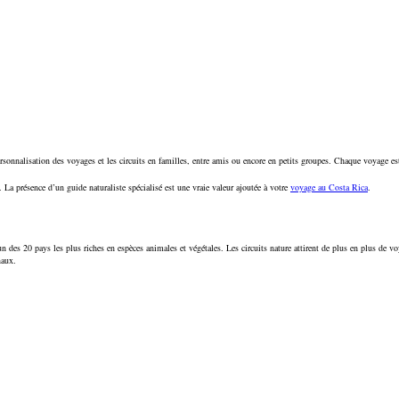
onnalisation des voyages et les circuits en familles, entre amis ou encore en petits groupes. Chaque voyage est 
La présence d’un guide naturaliste spécialisé est une vraie valeur ajoutée à votre
voyage au Costa Rica
.
n des 20 pays les plus riches en espèces animales et végétales. Les circuits nature attirent de plus en plus de vo
naux.