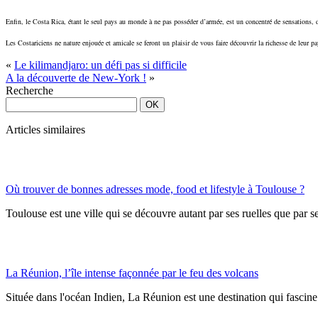
Enfin, le Costa Rica, étant le seul pays au monde à ne pas posséder d’armée, est un concentré de sensations, 
Les Costariciens ne nature enjouée et amicale se feront un plaisir de vous faire découvrir la richesse de leur p
«
Le kilimandjaro: un défi pas si difficile
A la découverte de New-York !
»
Recherche
Articles similaires
Où trouver de bonnes adresses mode, food et lifestyle à Toulouse ?
Toulouse est une ville qui se découvre autant par ses ruelles que par se
La Réunion, l’île intense façonnée par le feu des volcans
Située dans l'océan Indien, La Réunion est une destination qui fascine p