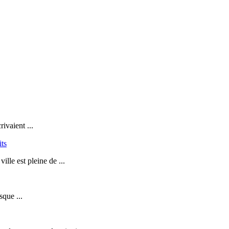
ivaient ...
its
lle est pleine de ...
sque ...