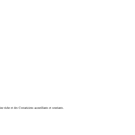
 riche et des Costariciens accueillants et souriants.