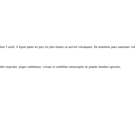
dont 5 actifs, il figure parmi les pays les plus fournis en activité volcaniques. De nombreux parcs nationaux vo
forêts tropicales, plages caribéennes, volcans et cordillères entrecoupées de grandes étendues agricoles.