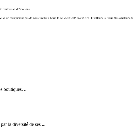
de couleurs et d’émotions.
ays et ne manqueront pas de vous inviter à boire le délicieux café costaricien. D’ailleurs, si vous êtes amateurs d
s boutiques, ...
ar la diversité de ses ...