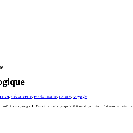
ue
logique
a rica
,
découverte
,
ecotourisme
,
nature
,
voyage
ité et de ses paysages. Le Costa Rica ce n’est pas que 51 000 km² de pure nature, c’est aussi une culture latine