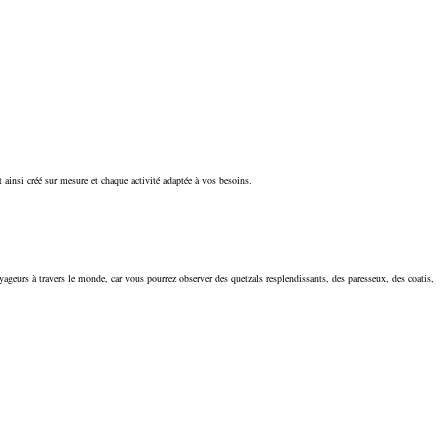
ainsi créé sur mesure et chaque activité adaptée à vos besoins.
yageurs à travers le monde, car vous pourrez observer des quetzals resplendissants, des paresseux, des coatis,