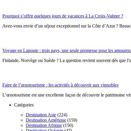
Pourquoi s’offrir quelques jours de vacances à La Croix-Valmer ?
Avez-vous envie d’un séjour exceptionnel sur la Côte d’Azur ? Beauco
Voyage en Laponie : trois pays, une seule promesse pour les amour
Finlande, Norvège ou Suède ? La question revient souvent dès que l'
Faire de l’œnotourisme : les activités à découvrir aux vignobles
L’œnotourisme est une excellente façon de découvrir le patrimoine vitic
Catégories
Destination Asie
(224)
Destination Amérique
(159)
Destination Afrique
(150)
Destination Océanie
(47)