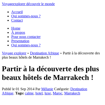
Voyage
explorer
découvrir
le monde
Accueil
Qui sommes-nous ?
Contact
Home
À propos
Pour nous contacter
Presentation
Qui sommes-nous ?
Voyage explorer
»
Destination Afrique
» Partir à la découverte des
plus beaux hôtels de Marrakech !
Partir à la découverte des plus
beaux hôtels de Marrakech !
Publié le 01 Sep 2014
Par
Mélanie
Catégorie:
Destination
Afrique
.
Tags:
calme
,
hotel
,
luxe
,
Maroc
,
Marrakech