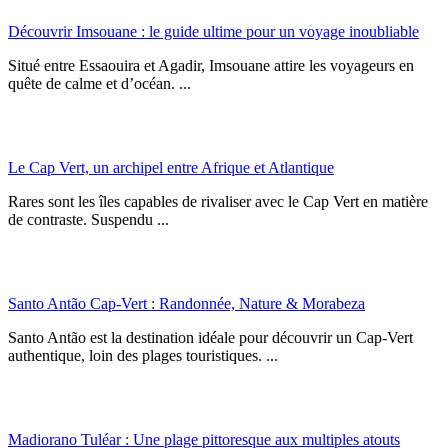
Découvrir Imsouane : le guide ultime pour un voyage inoubliable
Situé entre Essaouira et Agadir, Imsouane attire les voyageurs en
quête de calme et d’océan. ...
Le Cap Vert, un archipel entre Afrique et Atlantique
Rares sont les îles capables de rivaliser avec le Cap Vert en matière
de contraste. Suspendu ...
Santo Antão Cap-Vert : Randonnée, Nature & Morabeza
Santo Antão est la destination idéale pour découvrir un Cap-Vert
authentique, loin des plages touristiques. ...
Madiorano Tuléar : Une plage pittoresque aux multiples atouts