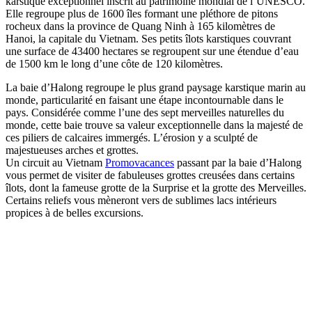
karstique exceptionnel inscrit au patrimoine mondial de l’UNESCO.
Elle regroupe plus de 1600 îles formant une pléthore de pitons
rocheux dans la province de Quang Ninh à 165 kilomètres de
Hanoi, la capitale du Vietnam. Ses petits îlots karstiques couvrant
une surface de 43400 hectares se regroupent sur une étendue d’eau
de 1500 km le long d’une côte de 120 kilomètres.
La baie d’Halong regroupe le plus grand paysage karstique marin au
monde, particularité en faisant une étape incontournable dans le
pays. Considérée comme l’une des sept merveilles naturelles du
monde, cette baie trouve sa valeur exceptionnelle dans la majesté de
ces piliers de calcaires immergés. L’érosion y a sculpté de
majestueuses arches et grottes.
Un circuit au Vietnam
Promovacances
passant par la baie d’Halong
vous permet de visiter de fabuleuses grottes creusées dans certains
îlots, dont la fameuse grotte de la Surprise et la grotte des Merveilles.
Certains reliefs vous mèneront vers de sublimes lacs intérieurs
propices à de belles excursions.