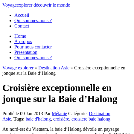
Voyage
explorer
découvrir
le monde
Accueil
Qui sommes-nous ?
Contact
Home
À propos
Pour nous contacter
Presentation
Qui sommes-nous ?
Voyage explorer
»
Destination Asie
» Croisière exceptionnelle en
jonque sur la Baie d’Halong
Croisière exceptionnelle en
jonque sur la Baie d’Halong
Publié le 09 Jan 2013
Par
Mélanie
Catégorie:
Destination
Asie
.
Tags:
baie d'halong
,
croisière
,
croisiere baie halong
Au nord-est du Vietnam, la baie d’Halong dévoile un paysage