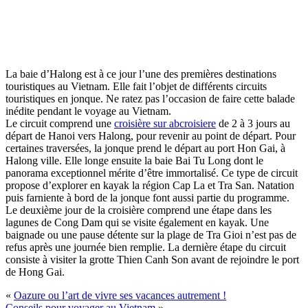
La baie d’Halong est à ce jour l’une des premières destinations
touristiques au Vietnam. Elle fait l’objet de différents circuits
touristiques en jonque. Ne ratez pas l’occasion de faire cette balade
inédite pendant le voyage au Vietnam.
Le circuit comprend une
croisière sur abcroisiere
de 2 à 3 jours au
départ de Hanoi vers Halong, pour revenir au point de départ. Pour
certaines traversées, la jonque prend le départ au port Hon Gai, à
Halong ville. Elle longe ensuite la baie Bai Tu Long dont le
panorama exceptionnel mérite d’être immortalisé. Ce type de circuit
propose d’explorer en kayak la région Cap La et Tra San. Natation
puis farniente à bord de la jonque font aussi partie du programme.
Le deuxième jour de la croisière comprend une étape dans les
lagunes de Cong Dam qui se visite également en kayak. Une
baignade ou une pause détente sur la plage de Tra Gioi n’est pas de
refus après une journée bien remplie. La dernière étape du circuit
consiste à visiter la grotte Thien Canh Son avant de rejoindre le port
de Hong Gai.
«
Oazure ou l’art de vivre ses vacances autrement !
Conseils pour voyager au Vietnam
»