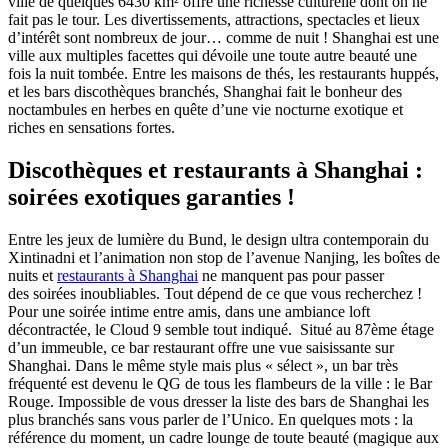
ville de quelques 6430 km² offre une richesse culturelle dont on ne
fait pas le tour. Les divertissements, attractions, spectacles et lieux
d’intérêt sont nombreux de jour… comme de nuit ! Shanghai est une
ville aux multiples facettes qui dévoile une toute autre beauté une
fois la nuit tombée. Entre les maisons de thés, les restaurants huppés,
et les bars discothèques branchés, Shanghai fait le bonheur des
noctambules en herbes en quête d’une vie nocturne exotique et
riches en sensations fortes.
Discothèques et restaurants à Shanghai :
soirées exotiques garanties !
Entre les jeux de lumière du Bund, le design ultra contemporain du
Xintinadni et l’animation non stop de l’avenue Nanjing, les boîtes de
nuits et
restaurants à Shanghai
ne manquent pas pour passer
des soirées inoubliables. Tout dépend de ce que vous recherchez !
Pour une soirée intime entre amis, dans une ambiance loft
décontractée, le Cloud 9 semble tout indiqué. Situé au 87ème étage
d’un immeuble, ce bar restaurant offre une vue saisissante sur
Shanghai. Dans le même style mais plus « sélect », un bar très
fréquenté est devenu le QG de tous les flambeurs de la ville : le Bar
Rouge. Impossible de vous dresser la liste des bars de Shanghai les
plus branchés sans vous parler de l’Unico. En quelques mots : la
référence du moment, un cadre lounge de toute beauté (magique aux