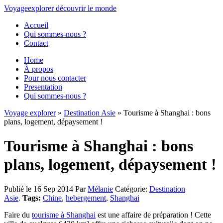
Voyage
explorer
découvrir
le monde
Accueil
Qui sommes-nous ?
Contact
Home
À propos
Pour nous contacter
Presentation
Qui sommes-nous ?
Voyage explorer
»
Destination Asie
» Tourisme à Shanghai : bons
plans, logement, dépaysement !
Tourisme à Shanghai : bons
plans, logement, dépaysement !
Publié le 16 Sep 2014
Par
Mélanie
Catégorie:
Destination
Asie
.
Tags:
Chine
,
hebergement
,
Shanghai
Faire du
tourisme à Shanghai
est une affaire de préparation ! Cette