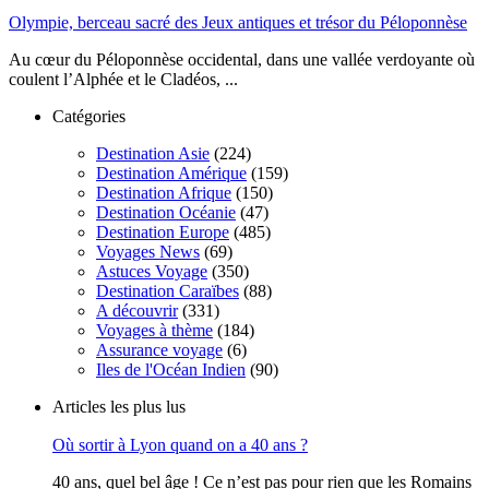
Olympie, berceau sacré des Jeux antiques et trésor du Péloponnèse
Au cœur du Péloponnèse occidental, dans une vallée verdoyante où
coulent l’Alphée et le Cladéos, ...
Catégories
Destination Asie
(224)
Destination Amérique
(159)
Destination Afrique
(150)
Destination Océanie
(47)
Destination Europe
(485)
Voyages News
(69)
Astuces Voyage
(350)
Destination Caraïbes
(88)
A découvrir
(331)
Voyages à thème
(184)
Assurance voyage
(6)
Iles de l'Océan Indien
(90)
Articles les plus lus
Où sortir à Lyon quand on a 40 ans ?
40 ans, quel bel âge ! Ce n’est pas pour rien que les Romains