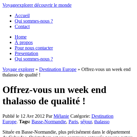
Voyage
explorer
découvrir
le monde
Accueil
Qui sommes-nous ?
Contact
Home
À propos
Pour nous contacter
Presentation
Qui sommes-nous ?
Voyage explorer
»
Destination Europe
» Offrez-vous un week end
thalasso de qualité !
Offrez-vous un week end
thalasso de qualité !
Publié le 12 Avr 2012
Par
Mélanie
Catégorie:
Destination
Europe
.
Tags:
Basse-Normandie
,
Paris
,
séjour
,
thalasso
Située en Basse-Normandie, plus précisément dans le département