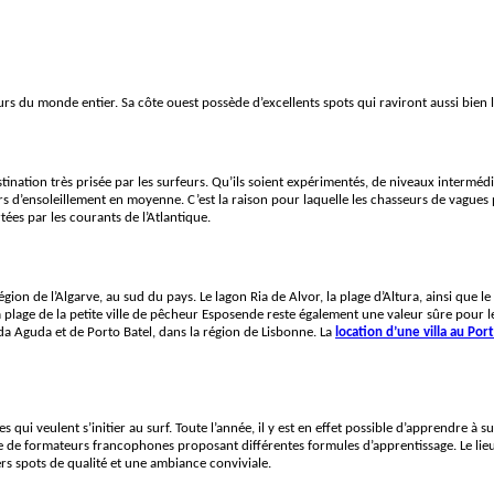
urs du monde entier. Sa côte ouest possède d’excellents spots qui raviront aussi bien 
stination très prisée par les surfeurs. Qu’ils soient expérimentés, de niveaux intermé
 d’ensoleillement en moyenne. C’est la raison pour laquelle les chasseurs de vagues p
ées par les courants de l’Atlantique.
région de l’Algarve, au sud du pays. Le lagon Ria de Alvor, la plage d’Altura, ainsi que 
, la plage de la petite ville de pêcheur Esposende reste également une valeur sûre pour
da Aguda et de Porto Batel, dans la région de Lisbonne. La
location d’une villa au Por
 qui veulent s’initier au surf. Toute l’année, il y est en effet possible d’apprendre à 
e de formateurs francophones proposant différentes formules d’apprentissage. Le lieu
rs spots de qualité et une ambiance conviviale.