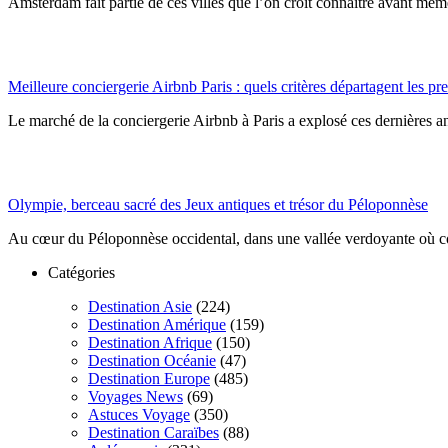
Amsterdam fait partie de ces villes que l’on croit connaître avant même 
Meilleure conciergerie Airbnb Paris : quels critères départagent les pre
Le marché de la conciergerie Airbnb à Paris a explosé ces dernières an
Olympie, berceau sacré des Jeux antiques et trésor du Péloponnèse
Au cœur du Péloponnèse occidental, dans une vallée verdoyante où cou
Catégories
Destination Asie
(224)
Destination Amérique
(159)
Destination Afrique
(150)
Destination Océanie
(47)
Destination Europe
(485)
Voyages News
(69)
Astuces Voyage
(350)
Destination Caraïbes
(88)