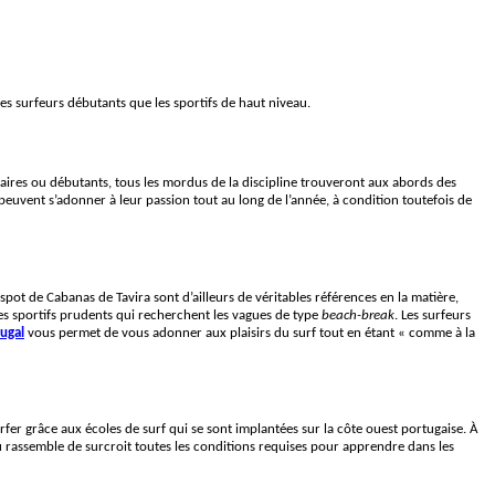
les surfeurs débutants que les sportifs de haut niveau.
diaires ou débutants, tous les mordus de la discipline trouveront aux abords des
euvent s’adonner à leur passion tout au long de l’année, à condition toutefois de
le spot de Cabanas de Tavira sont d’ailleurs de véritables références en la matière,
 les sportifs prudents qui recherchent les vagues de type
beach-break
. Les surfeurs
tugal
vous permet de vous adonner aux plaisirs du surf tout en étant « comme à la
surfer grâce aux écoles de surf qui se sont implantées sur la côte ouest portugaise. À
 rassemble de surcroit toutes les conditions requises pour apprendre dans les