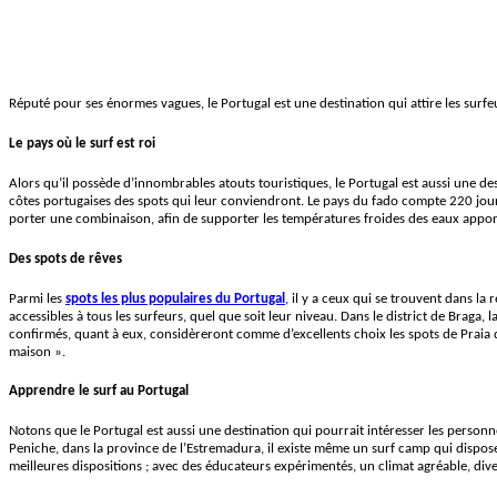
Réputé pour ses énormes vagues, le Portugal est une destination qui attire les surfe
Le pays où le surf est roi
Alors qu’il possède d’innombrables atouts touristiques, le Portugal est aussi une de
côtes portugaises des spots qui leur conviendront. Le pays du fado compte 220 jours
porter une combinaison, afin de supporter les températures froides des eaux apport
Des spots de rêves
Parmi les
spots les plus populaires du Portugal
, il y a ceux qui se trouvent dans la 
accessibles à tous les surfeurs, quel que soit leur niveau. Dans le district de Braga
confirmés, quant à eux, considèreront comme d’excellents choix les spots de Praia 
maison ».
Apprendre le surf au Portugal
Notons que le Portugal est aussi une destination qui pourrait intéresser les personnes
Peniche, dans la province de l’Estremadura, il existe même un surf camp qui dispos
meilleures dispositions ; avec des éducateurs expérimentés, un climat agréable, dive