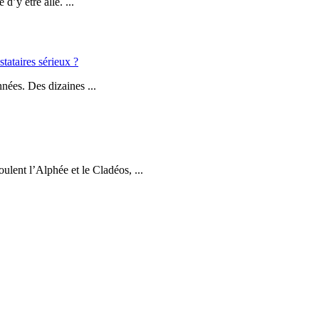
d’y être allé. ...
stataires sérieux ?
nées. Des dizaines ...
lent l’Alphée et le Cladéos, ...