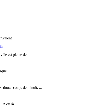
ivaient ...
its
lle est pleine de ...
sque ...
s douze coups de minuit, ...
n est là ...