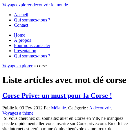
Voyage
explorer
découvrir
le monde
Accueil
Qui sommes-nous ?
Contact
Home
À propos
Pour nous contacter
Presentation
Qui sommes-nous ?
Voyage explorer
» corse
Liste articles avec mot clé corse
Corse Prive: un must pour la Corse !
Publié le 09 Fév 2012 Par
Mélanie
. Catégorie :
A découvrir
,
Voyages à thème
.
Si vous cherchez ou souhaitez aller en Corse en VIP, ne manquez
pas de rapidement aller vous inscrire sur Corseprive.com. En effet ce
site internet est géré par une équipe bénévole d'amoureux de la