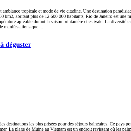
 ambiance tropicale et mode de vie citadine. Une destination paradisia
260 km2, abritant plus de 12 600 000 habitants, Rio de Janeiro est une
pérature agréable durant la saison printanière et estivale. La diversité 
de manifestations que ...
à déguster
es destinations les plus prisées pour des séjours balnéaires. Ce pays pos
 la mer. La plage de Muine au Vietnam est un endroit ravissant où les pal