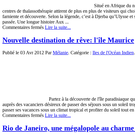
Situé en Afrique du no
centres de thalassothérapie attirent de plus en plus de visiteurs qui ch
farniente et découverte. Selon la légende, c’est à Djerba qu’Ulysse et 
passée. Une longue histoire Aux ...
sur
Commentaires fermés
Lire la suite...
Vacances
à
Nouvelle destination de rêve: l'île Maurice
Djerba,
l’île
Publié le 03 Avr 2012 Par
Mélanie
. Catégorie :
Iles de l'Océan Indien
.
du
bonheur
Partez à la découverte de l'île paradisiaque qu
auprès des vacanciers désireux de passer des séjours sous un soleil tro
passer ses vacances sous un climat tropical et profiter du soleil tout e
sur
Commentaires fermés
Lire la suite...
Nouvelle
destination
Rio de Janeiro, une mégalopole au charme 
de