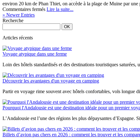
environ 20 km de Phan Thiet, on accède à la plage de Muine par une pist
sur
Commentaires fermés
Lire la suite...
La
» Newer Entries
plage
Recherche
de
Muine
au
Articles récents
Vietnam,
un
Voyage atypique dans une ferme
endroit
à
Loin des hôtels standardisés et des destinations touristiques saturées,
déguster
Découvrir les avantages d'un voyage en camping
Partir en voyage rime souvent avec hôtels confortables, vols longue di
Pourquoi l'Andalousie est une destination idéale pour un premier vo
L’Andalousie est l’une des régions les plus dépaysantes d’Espagne. Sit
Billets d’avion pas chers en 2026 : comment les trouver et les compar