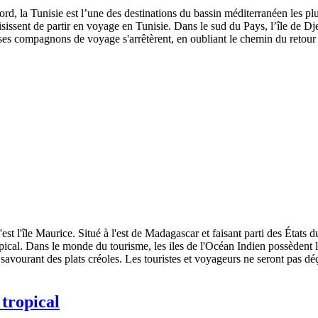
rd, la Tunisie est l’une des destinations du bassin méditerranéen les plus
oisissent de partir en voyage en Tunisie. Dans le sud du Pays, l’île de D
ses compagnons de voyage s'arrêtèrent, en oubliant le chemin du retour : 
'est l'île Maurice. Situé à l'est de Madagascar et faisant parti des États
pical. Dans le monde du tourisme, les iles de l'Océan Indien possèdent le
n savourant des plats créoles. Les touristes et voyageurs ne seront pas dé
tropical