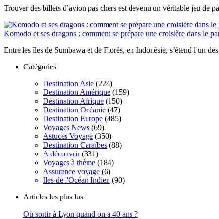
Trouver des billets d’avion pas chers est devenu un véritable jeu de pat
Komodo et ses dragons : comment se prépare une croisière dans le par
Entre les îles de Sumbawa et de Florès, en Indonésie, s’étend l’un des 
Catégories
Destination Asie
(224)
Destination Amérique
(159)
Destination Afrique
(150)
Destination Océanie
(47)
Destination Europe
(485)
Voyages News
(69)
Astuces Voyage
(350)
Destination Caraïbes
(88)
A découvrir
(331)
Voyages à thème
(184)
Assurance voyage
(6)
Iles de l'Océan Indien
(90)
Articles les plus lus
Où sortir à Lyon quand on a 40 ans ?