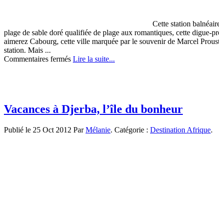
Cette station balnéai
plage de sable doré qualifiée de plage aux romantiques, cette digue-pr
aimerez Cabourg, cette ville marquée par le souvenir de Marcel Proust
station. Mais ...
sur
Commentaires fermés
Lire la suite...
Cabourg,
Reine
de
la
Côte
Vacances à Djerba, l’île du bonheur
Fleurie
Publié le 25 Oct 2012 Par
Mélanie
. Catégorie :
Destination Afrique
.