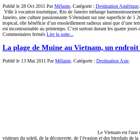
rêve:
Publié le 28 Oct 2011 Par
Mélanie
. Catégorie :
Destination Amérique
.
l’île
Ville à vocation touristique, Rio de Janeiro mélange harmonieusement
Maurice
Janeiro, une culture passionnante S’étendant sur une superficie de 1 
tropical, elle bénéficie d’un ensoleillement radieux ainsi que d’une tem
est incontournable au printemps. C’est surtout durant les quatre jours 
sur
Commentaires fermés
Lire la suite...
Rio
de
La plage de Muine au Vietnam, un endroit 
Janeiro,
une
Publié le 13 Mai 2011 Par
Mélanie
. Catégorie :
Destination Asie
.
mégalopole
au
charme
tropical
Le Vietnam est l'une d
visiteurs du soleil, de la découverte, de l’évasion et des bienfaits de