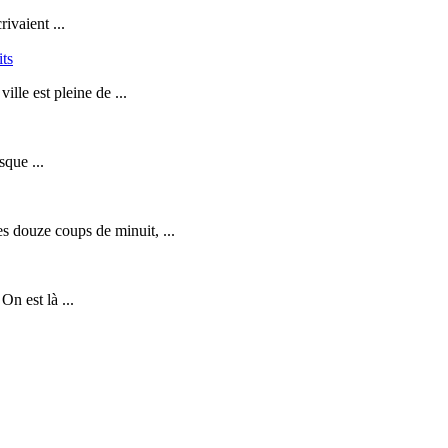
ivaient ...
its
lle est pleine de ...
sque ...
s douze coups de minuit, ...
n est là ...