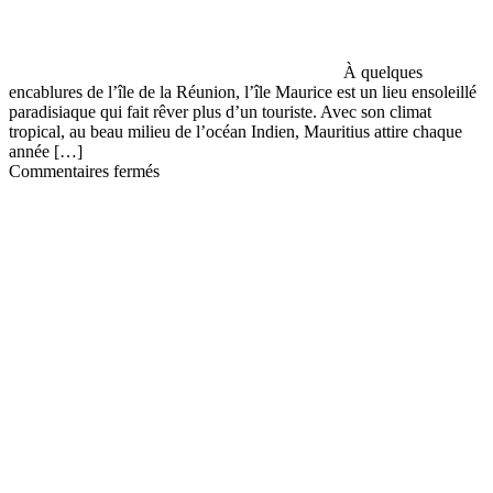
À quelques
encablures de l’île de la Réunion, l’île Maurice est un lieu ensoleillé
paradisiaque qui fait rêver plus d’un touriste. Avec son climat
tropical, au beau milieu de l’océan Indien, Mauritius attire chaque
année […]
sur
Commentaires fermés
Que
visiter
à
l’île
Maurice ?