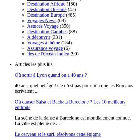
Destination Afrique
(150)
Destination Océanie
(47)
Destination Europe
(485)
Voyages News
(69)
Astuces Voyage
(350)
Destination Caraïbes
(88)
A découvrir
(331)
Voyages à thème
(184)
Assurance voyage
(6)
Iles de l'Océan Indien
(90)
Articles les plus lus
Où sortir à Lyon quand on a 40 ans ?
40 ans, quel bel âge ! Ce n’est pas pour rien que les Romains
écrivaient ...
Où danser Salsa et Bachata Barcelone ? Les 10 meilleurs
endroits
La scène de la danse à Barcelone est mondialement connue.
La ville est pleine de ...
Le cerveau et le surf, résolvons cette énigme