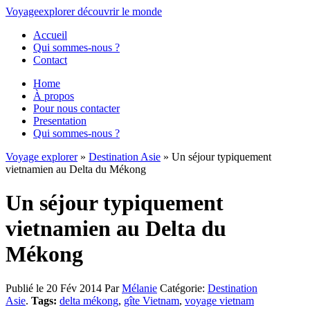
Voyage
explorer
découvrir
le monde
Accueil
Qui sommes-nous ?
Contact
Home
À propos
Pour nous contacter
Presentation
Qui sommes-nous ?
Voyage explorer
»
Destination Asie
» Un séjour typiquement
vietnamien au Delta du Mékong
Un séjour typiquement
vietnamien au Delta du
Mékong
Publié le 20 Fév 2014
Par
Mélanie
Catégorie:
Destination
Asie
.
Tags:
delta mékong
,
gîte Vietnam
,
voyage vietnam