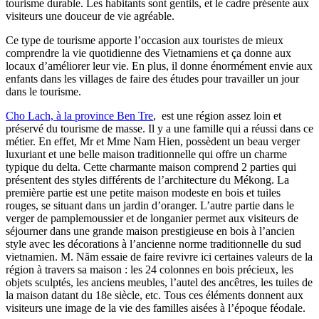
tourisme durable. Les habitants sont gentils, et le cadre présente aux
visiteurs une douceur de vie agréable.
Ce type de tourisme apporte l’occasion aux touristes de mieux
comprendre la vie quotidienne des Vietnamiens et ça donne aux
locaux d’améliorer leur vie. En plus, il donne énormément envie aux
enfants dans les villages de faire des études pour travailler un jour
dans le tourisme.
Cho Lach, à la province Ben Tre
, est une région assez loin et
préservé du tourisme de masse. Il y a une famille qui a réussi dans ce
métier. En effet, Mr et Mme Nam Hien, possèdent un beau verger
luxuriant et une belle maison traditionnelle qui offre un charme
typique du delta.
Cette charmante maison comprend 2 parties qui
présentent des styles différents de l’architecture du Mékong. La
première partie est une petite maison modeste en bois et tuiles
rouges, se situant dans un jardin d’oranger. L’autre partie dans le
verger de pamplemoussier et de longanier permet aux visiteurs de
séjourner dans une grande maison prestigieuse en bois à l’ancien
style avec les décorations à l’ancienne norme traditionnelle du sud
vietnamien. M. Năm essaie de faire revivre ici certaines valeurs de la
région à travers sa maison : les 24 colonnes en bois précieux, les
objets sculptés, les anciens meubles, l’autel des ancêtres, les tuiles de
la maison datant du 18e siècle, etc. Tous ces éléments donnent aux
visiteurs une image de la vie des familles aisées à l’époque féodale.