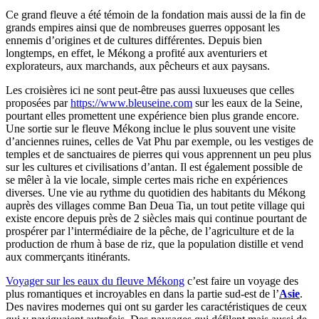
Ce grand fleuve a été témoin de la fondation mais aussi de la fin de
grands empires ainsi que de nombreuses guerres opposant les
ennemis d’origines et de cultures différentes. Depuis bien
longtemps, en effet, le Mékong a profité aux aventuriers et
explorateurs, aux marchands, aux pêcheurs et aux paysans.
Les croisières ici ne sont peut-être pas aussi luxueuses que celles
proposées par
https://www.bleuseine.com
sur les eaux de la Seine,
pourtant elles promettent une expérience bien plus grande encore.
Une sortie sur le fleuve Mékong inclue le plus souvent une visite
d’anciennes ruines, celles de Vat Phu par exemple, ou les vestiges de
temples et de sanctuaires de pierres qui vous apprennent un peu plus
sur les cultures et civilisations d’antan. Il est également possible de
se mêler à la vie locale, simple certes mais riche en expériences
diverses. Une vie au rythme du quotidien des habitants du Mékong
auprès des villages comme Ban Deua Tia, un tout petite village qui
existe encore depuis près de 2 siècles mais qui continue pourtant de
prospérer par l’intermédiaire de la pêche, de l’agriculture et de la
production de rhum à base de riz, que la population distille et vend
aux commerçants itinérants.
Voyager sur les eaux du fleuve Mékong
c’est faire un voyage des
plus romantiques et incroyables en dans la partie sud-est de l’
Asie
.
Des navires modernes qui ont su garder les caractéristiques de ceux