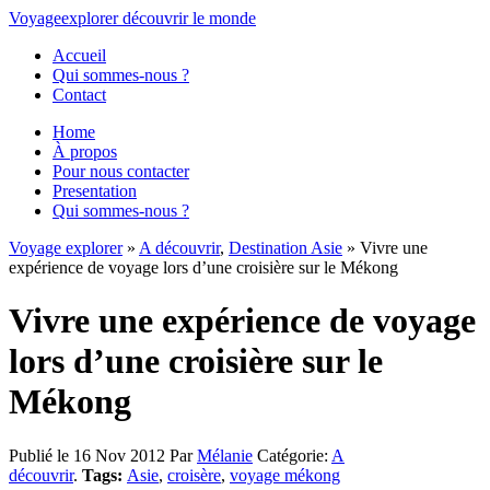
Voyage
explorer
découvrir
le monde
Accueil
Qui sommes-nous ?
Contact
Home
À propos
Pour nous contacter
Presentation
Qui sommes-nous ?
Voyage explorer
»
A découvrir
,
Destination Asie
» Vivre une
expérience de voyage lors d’une croisière sur le Mékong
Vivre une expérience de voyage
lors d’une croisière sur le
Mékong
Publié le 16 Nov 2012
Par
Mélanie
Catégorie:
A
découvrir
.
Tags:
Asie
,
croisère
,
voyage mékong