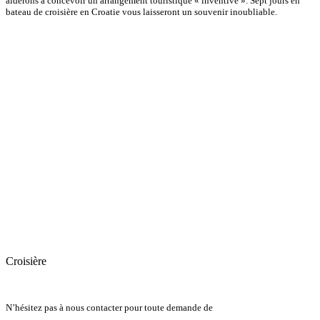
aiderons à
concevoir
un arrangement
touristique «
inventive ».
Sept
jours
en
bateau de croisière
en Croatie
vous laisseront un souvenir
inoubliable.
Croisière
N’hésitez pas à nous contacter pour toute demande de