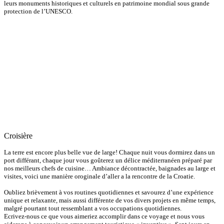
leurs monuments historiques et culturels en patrimoine mondial sous grande
protection de l’UNESCO.
Croisière
La terre est encore plus belle vue de large!
Chaque nuit vous dormirez dans un
port différant, chaque jour vous goûterez un délice
méditerranéen
préparé par
nos meilleurs
chefs de cuisine…
Ambiance décontractée, baignades au large et
visites, voici une manière oroginale d’aller a la rencontre de la Croatie.
Oubliez
brièvement
à vos routines quotidiennes et savourez
d’
une expérience
unique et
relaxante, mais
aussi différente de vos divers projets en
même temps
,
malgré pourtant tout
ressemblant a vos occupations
quotidiennes.
Ecrivez-nous
ce que vous aimeriez
accomplir
dans c
e voyage
et
nous vous