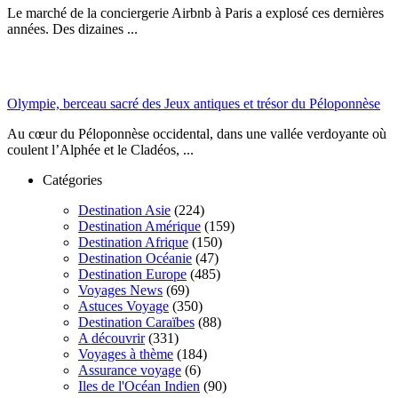
Le marché de la conciergerie Airbnb à Paris a explosé ces dernières
années. Des dizaines ...
Olympie, berceau sacré des Jeux antiques et trésor du Péloponnèse
Au cœur du Péloponnèse occidental, dans une vallée verdoyante où
coulent l’Alphée et le Cladéos, ...
Catégories
Destination Asie
(224)
Destination Amérique
(159)
Destination Afrique
(150)
Destination Océanie
(47)
Destination Europe
(485)
Voyages News
(69)
Astuces Voyage
(350)
Destination Caraïbes
(88)
A découvrir
(331)
Voyages à thème
(184)
Assurance voyage
(6)
Iles de l'Océan Indien
(90)