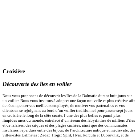
Croisière
Découverte des îles en voilier
Nous vous proposons de découvrir les îles de la Dalmatie durant huit jours sur
un voilier.
Nous vous invitons à
adopter une
façon
nouvelle
et plus créative
afin
de récompenser
vos meilleurs employés,
de motiver vos
partenaires et vos
clients
en
se rejoignant
au bord d’un voilier traditionnel pour passer s
ept jours
en croisière
le long de la
côte croate
, l’une
des plus belles et parmi plus
limpides mers du monde, entrelacé d’un réseau des
labyrinthes
de
milliers d’îles
et de
falaises, des criques
et
des plages cachées, ainsi que des
communautés
insulaires
, reperdues entre des
bijoux de l’architecture antique et médiévale, des
villes-cites Dalmates : Zadar,
Trogir, Split
, Hvar,
Korcula et Dubrovnik, et de