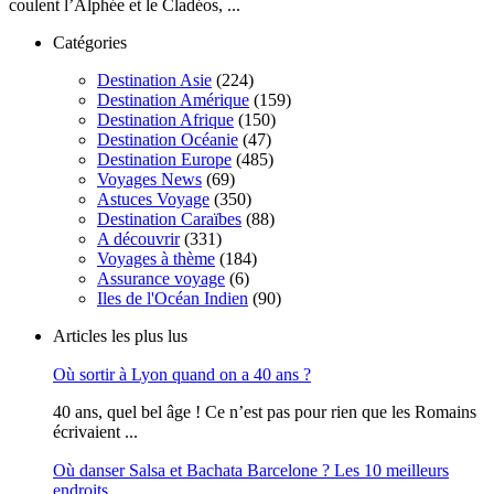
coulent l’Alphée et le Cladéos, ...
Catégories
Destination Asie
(224)
Destination Amérique
(159)
Destination Afrique
(150)
Destination Océanie
(47)
Destination Europe
(485)
Voyages News
(69)
Astuces Voyage
(350)
Destination Caraïbes
(88)
A découvrir
(331)
Voyages à thème
(184)
Assurance voyage
(6)
Iles de l'Océan Indien
(90)
Articles les plus lus
Où sortir à Lyon quand on a 40 ans ?
40 ans, quel bel âge ! Ce n’est pas pour rien que les Romains
écrivaient ...
Où danser Salsa et Bachata Barcelone ? Les 10 meilleurs
endroits