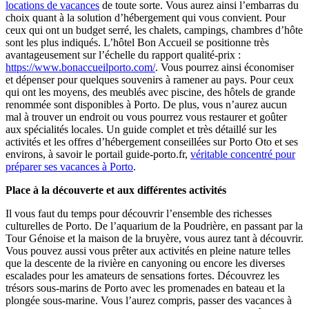
locations de vacances
de toute sorte. Vous aurez ainsi l’embarras du
choix quant à la solution d’hébergement qui vous convient. Pour
ceux qui ont un budget serré, les chalets, campings, chambres d’hôte
sont les plus indiqués. L’hôtel Bon Accueil se positionne très
avantageusement sur l’échelle du rapport qualité-prix :
https://www.bonaccueilporto.com/
. Vous pourrez ainsi économiser
et dépenser pour quelques souvenirs à ramener au pays. Pour ceux
qui ont les moyens, des meublés avec piscine, des hôtels de grande
renommée sont disponibles à Porto. De plus, vous n’aurez aucun
mal à trouver un endroit ou vous pourrez vous restaurer et goûter
aux spécialités locales. Un guide complet et très détaillé sur les
activités et les offres d’hébergement conseillées sur Porto Oto et ses
environs, à savoir le portail guide-porto.fr,
véritable concentré pour
préparer ses vacances à Porto
.
Place à la découverte et aux différentes activités
Il vous faut du temps pour découvrir l’ensemble des richesses
culturelles de Porto. De l’aquarium de la Poudrière, en passant par la
Tour Génoise et la maison de la bruyère, vous aurez tant à découvrir.
Vous pouvez aussi vous prêter aux activités en pleine nature telles
que la descente de la rivière en canyoning ou encore les diverses
escalades pour les amateurs de sensations fortes. Découvrez les
trésors sous-marins de Porto avec les promenades en bateau et la
plongée sous-marine. Vous l’aurez compris, passer des vacances à