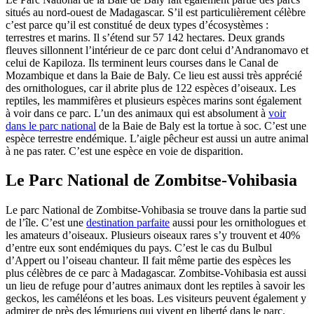
situés au nord-ouest de Madagascar. S’il est particulièrement célèbre
c’est parce qu’il est constitué de deux types d’écosystèmes :
terrestres et marins. Il s’étend sur 57 142 hectares. Deux grands
fleuves sillonnent l’intérieur de ce parc dont celui d’Andranomavo et
celui de Kapiloza. Ils terminent leurs courses dans le Canal de
Mozambique et dans la Baie de Baly. Ce lieu est aussi très apprécié
des ornithologues, car il abrite plus de 122 espèces d’oiseaux. Les
reptiles, les mammifères et plusieurs espèces marins sont également
à voir dans ce parc. L’un des animaux qui est absolument à
voir
dans le parc national
de la Baie de Baly est la tortue à soc. C’est une
espèce terrestre endémique. L’aigle pêcheur est aussi un autre animal
à ne pas rater. C’est une espèce en voie de disparition.
Le Parc National de Zombitse-Vohibasia
Le parc National de Zombitse-Vohibasia se trouve dans la partie sud
de l’île. C’est une
destination parfaite
aussi pour les ornithologues et
les amateurs d’oiseaux. Plusieurs oiseaux rares s’y trouvent et 40%
d’entre eux sont endémiques du pays. C’est le cas du Bulbul
d’Appert ou l’oiseau chanteur. Il fait même partie des espèces les
plus célèbres de ce parc à Madagascar. Zombitse-Vohibasia est aussi
un lieu de refuge pour d’autres animaux dont les reptiles à savoir les
geckos, les caméléons et les boas. Les visiteurs peuvent également y
admirer de près des lémuriens qui vivent en liberté dans le parc.