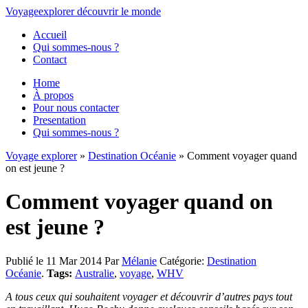
Voyage
explorer
découvrir
le monde
Accueil
Qui sommes-nous ?
Contact
Home
À propos
Pour nous contacter
Presentation
Qui sommes-nous ?
Voyage explorer
»
Destination Océanie
» Comment voyager quand
on est jeune ?
Comment voyager quand on
est jeune ?
Publié le 11 Mar 2014
Par
Mélanie
Catégorie:
Destination
Océanie
.
Tags:
Australie
,
voyage
,
WHV
A tous ceux qui souhaitent voyager et découvrir d’autres pays tout