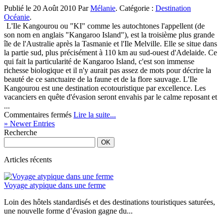
lignes…
Publié le 20 Août 2010 Par
Mélanie
. Catégorie :
Destination
Océanie
.
L'Ile Kangourou ou "KI" comme les autochtones l'appellent (de
son nom en anglais "Kangaroo Island"), est la troisième plus grande
île de l'Australie après la Tasmanie et l'Ile Melville. Elle se situe dans
la partie sud, plus précisément à 110 km au sud-ouest d'Adelaide. Ce
qui fait la particularité de Kangaroo Island, c'est son immense
richesse biologique et il n'y aurait pas assez de mots pour décrire la
beauté de ce sanctuaire de la faune et de la flore sauvage. L'Ile
Kangourou est une destination ecotouristique par excellence. Les
vacanciers en quête d'évasion seront envahis par le calme reposant et
...
sur
Commentaires fermés
Lire la suite...
L’Ile
» Newer Entries
Kangourou
Recherche
en
Australie
Articles récents
Voyage atypique dans une ferme
Loin des hôtels standardisés et des destinations touristiques saturées,
une nouvelle forme d’évasion gagne du...