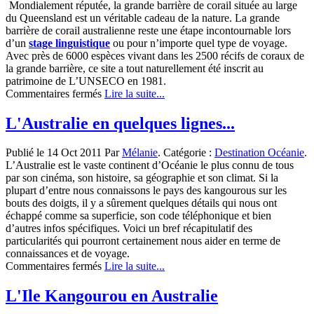
Mondialement réputée, la grande barrière de corail située au large
du Queensland est un véritable cadeau de la nature. La grande
barrière de corail australienne reste une étape incontournable lors
d’un
stage linguistique
ou pour n’importe quel type de voyage.
Avec près de 6000 espèces vivant dans les 2500 récifs de coraux de
la grande barrière, ce site a tout naturellement été inscrit au
patrimoine de L’UNSECO en 1981.
sur
Commentaires fermés
Lire la suite...
La
grande
L'Australie en quelques lignes...
barrière
de
Publié le 14 Oct 2011 Par
Mélanie
. Catégorie :
Destination Océanie
.
corail :
L’Australie est le vaste continent d’Océanie le plus connu de tous
un
par son cinéma, son histoire, sa géographie et son climat. Si la
écosystème
plupart d’entre nous connaissons le pays des kangourous sur les
sans
bouts des doigts, il y a sûrement quelques détails qui nous ont
égal
échappé comme sa superficie, son code téléphonique et bien
dans
d’autres infos spécifiques. Voici un bref récapitulatif des
le
particularités qui pourront certainement nous aider en terme de
monde
connaissances et de voyage.
sur
Commentaires fermés
Lire la suite...
L’Australie
en
L'Ile Kangourou en Australie
quelques