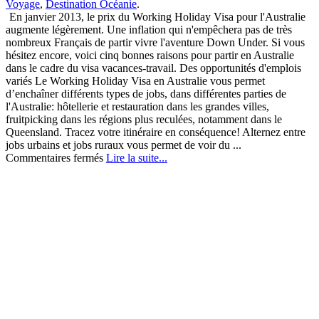
Voyage
,
Destination Océanie
.
En janvier 2013, le prix du Working Holiday Visa pour l'Australie
augmente légèrement. Une inflation qui n'empêchera pas de très
nombreux Français de partir vivre l'aventure Down Under. Si vous
hésitez encore, voici cinq bonnes raisons pour partir en Australie
dans le cadre du visa vacances-travail. Des opportunités d'emplois
variés Le Working Holiday Visa en Australie vous permet
d’enchaîner différents types de jobs, dans différentes parties de
l'Australie: hôtellerie et restauration dans les grandes villes,
fruitpicking dans les régions plus reculées, notamment dans le
Queensland. Tracez votre itinéraire en conséquence! Alternez entre
jobs urbains et jobs ruraux vous permet de voir du ...
sur
Commentaires fermés
Lire la suite...
Le
Working
Holiday
Visa
en
Australie,
ça
n’a
pas
de
prix!