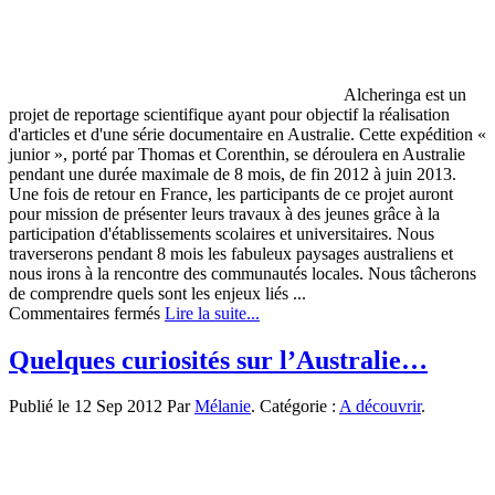
Alcheringa est un
projet de reportage scientifique ayant pour objectif la réalisation
d'articles et d'une série documentaire en Australie. Cette expédition «
junior », porté par Thomas et Corenthin, se déroulera en Australie
pendant une durée maximale de 8 mois, de fin 2012 à juin 2013.
Une fois de retour en France, les participants de ce projet auront
pour mission de présenter leurs travaux à des jeunes grâce à la
participation d'établissements scolaires et universitaires. Nous
traverserons pendant 8 mois les fabuleux paysages australiens et
nous irons à la rencontre des communautés locales. Nous tâcherons
de comprendre quels sont les enjeux liés ...
sur
Commentaires fermés
Lire la suite...
Aventure
Alcheringa,
Quelques curiosités sur l’Australie…
projet
d’expédition
Publié le 12 Sep 2012 Par
Mélanie
. Catégorie :
A découvrir
.
en
Australie