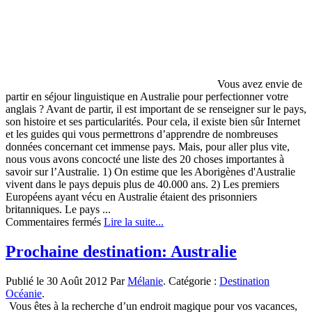
Vous avez envie de
partir en séjour linguistique en Australie pour perfectionner votre
anglais ? Avant de partir, il est important de se renseigner sur le pays,
son histoire et ses particularités. Pour cela, il existe bien sûr Internet
et les guides qui vous permettrons d’apprendre de nombreuses
données concernant cet immense pays. Mais, pour aller plus vite,
nous vous avons concocté une liste des 20 choses importantes à
savoir sur l’Australie. 1) On estime que les Aborigènes d'Australie
vivent dans le pays depuis plus de 40.000 ans. 2) Les premiers
Européens ayant vécu en Australie étaient des prisonniers
britanniques. Le pays ...
sur
Commentaires fermés
Lire la suite...
Quelques
curiosités
Prochaine destination: Australie
sur
l’Australie…
Publié le 30 Août 2012 Par
Mélanie
. Catégorie :
Destination
Océanie
.
Vous êtes à la recherche d’un endroit magique pour vos vacances,