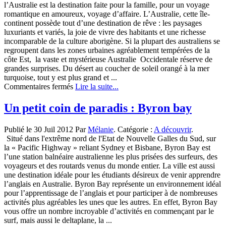
l’Australie est la destination faite pour la famille, pour un voyage
romantique en amoureux, voyage d’affaire. L’Australie, cette île-
continent possède tout d’une destination de rêve : les paysages
luxuriants et variés, la joie de vivre des habitants et une richesse
incomparable de la culture aborigène. Si la plupart des australiens se
regroupent dans les zones urbaines agréablement tempérées de la
côte Est, la vaste et mystérieuse Australie Occidentale réserve de
grandes surprises. Du désert au coucher de soleil orangé à la mer
turquoise, tout y est plus grand et ...
sur
Commentaires fermés
Lire la suite...
Prochaine
destination:
Un petit coin de paradis : Byron bay
Australie
Publié le 30 Juil 2012 Par
Mélanie
. Catégorie :
A découvrir
.
Situé dans l'extrême nord de l'Etat de Nouvelle Galles du Sud, sur
la « Pacific Highway » reliant Sydney et Bisbane, Byron Bay est
l’une station balnéaire australienne les plus prisées des surfeurs, des
voyageurs et des routards venus du monde entier. La ville est aussi
une destination idéale pour les étudiants désireux de venir apprendre
l’anglais en Australie. Byron Bay représente un environnement idéal
pour l’apprentissage de l’anglais et pour participer à de nombreuses
activités plus agréables les unes que les autres. En effet, Byron Bay
vous offre un nombre incroyable d’activités en commençant par le
surf, mais aussi le deltaplane, la ...