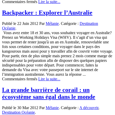
sur
Commentaires fermés
Lire la suite...
Un
petit
Backpacker : Explorer l’Australie
coin
de
Publié le 22 Juin 2012 Par
Mélanie
. Catégorie :
Destination
paradis
Océanie
.
:
Vous avez entre 18 et 30 ans, vous souhaitez voyager en Australie?
Byron
Prenez un Working Holidays Visa (WHV). Il s’agit d’un visa qui
bay
vous permet de rester jusqu'à un an en Australie, renouvelable une
fois sous certaines conditions, pour voyager dans le pays des
kangourous mais aussi pour y travailler afin de couvrir votre voyage.
Pour partir, rien de plus simple mais prenez 2 mois comme marge de
sécurité pour la préparation afin de disposer des quelques papiers
indispensables pour votre départ. Pour commencer, faites la
demande du Visa avec votre passeport sur le site internet de
l’immigration australienne. Vous aurez la réponse ...
sur
Commentaires fermés
Lire la suite...
Backpacker :
Explorer
La grande barrière de corail : un
l’Australie
écosystème sans égal dans le monde
Publié le 30 Mar 2012 Par
Mélanie
. Catégorie :
A découvrir
,
Destination Océanie
.