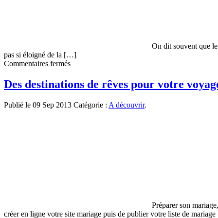
On dit souvent que le 
pas si éloigné de la […]
sur
Commentaires fermés
Visiter
le
Des destinations de rêves pour votre voyag
Nord
de
Publié le 09 Sep 2013
Catégorie :
A découvrir
.
la
Thaïlande
Préparer son mariage,
créer en ligne votre site mariage puis de publier votre liste de mariag