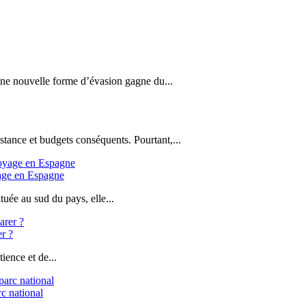
 une nouvelle forme d’évasion gagne du...
stance et budgets conséquents. Pourtant,...
yage en Espagne
uée au sud du pays, elle...
er ?
ience et de...
c national