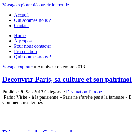
Voyage
explorer
découvrir
le monde
Accueil
Qui sommes-nous ?
Contact
Home
À propos
Pour nous contacter
Presentation
Qui sommes-nous ?
Voyage explorer
» Archives septembre 2013
Découvrir Paris, sa culture et son patrimo
Publié le 30 Sep 2013
Catégorie :
Destination Europe
.
Paris : Visite « à la parisienne » Paris ne s’arrête pas à la fameuse 
sur
Commentaires fermés
Découvrir
Paris,
sa
culture
et