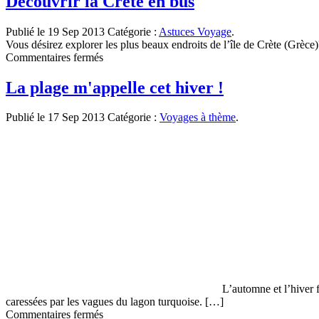
Découvrir la Crète en bus
son
patrimoine
autrement
Publié le 19 Sep 2013
Catégorie :
Astuces Voyage
.
Vous désirez explorer les plus beaux endroits de l’île de Crète (Grè
sur
Commentaires fermés
Découvrir
la
La plage m'appelle cet hiver !
Crète
en
Publié le 17 Sep 2013
Catégorie :
Voyages à thème
.
bus
L’automne et l’hiver f
caressées par les vagues du lagon turquoise. […]
sur
Commentaires fermés