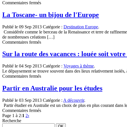
sur
Commentaires fermés
Des
destinations
La Toscane- un bijou de l'Europe
de
rêves
Publié le 09 Sep 2013
Catégorie :
Destination Europe
.
pour
Considérée comme le berceau de la Renaissance et terre de raffinement
votre
de nombreuses créations […]
voyage
sur
Commentaires fermés
de
La
noces
Toscane-
Sur la route des vacances : louée soit votre
un
bijou
Publié le 04 Sep 2013
Catégorie :
Voyages à thème
.
de
Le dépaysement se trouve souvent dans des lieux relativement isolés, à
l’Europe
sur
Commentaires fermés
Sur
la
Partir en Australie pour les études
route
des
Publié le 03 Sep 2013
Catégorie :
A découvrir
.
vacances
Partir étudier en Australie est un choix de plus en plus courant dans 
:
sur
Commentaires fermés
louée
Partir
Page 1 à 2:
1
2
›
soit
en
Recherche
votre
Australie
voiture