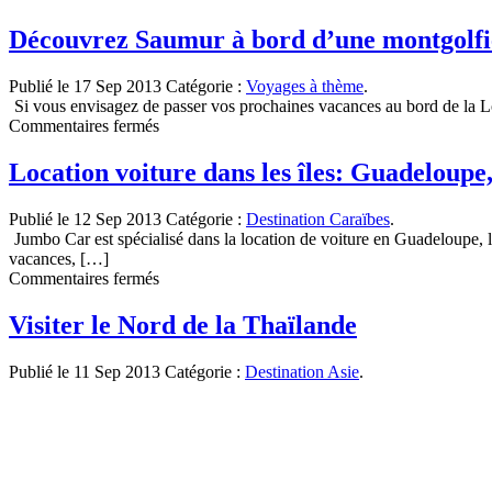
La
plage
Découvrez Saumur à bord d’une montgolfi
m’appelle
cet
Publié le 17 Sep 2013
Catégorie :
Voyages à thème
.
hiver
Si vous envisagez de passer vos prochaines vacances au bord de la Loi
!
sur
Commentaires fermés
Découvrez
Saumur
Location voiture dans les îles: Guadeloupe
à
bord
Publié le 12 Sep 2013
Catégorie :
Destination Caraïbes
.
d’une
Jumbo Car est spécialisé dans la location de voiture en Guadeloupe, l
montgolfière
vacances, […]
sur
Commentaires fermés
Location
voiture
Visiter le Nord de la Thaïlande
dans
les
Publié le 11 Sep 2013
Catégorie :
Destination Asie
.
îles:
Guadeloupe,
Martinique,
la
Réunion