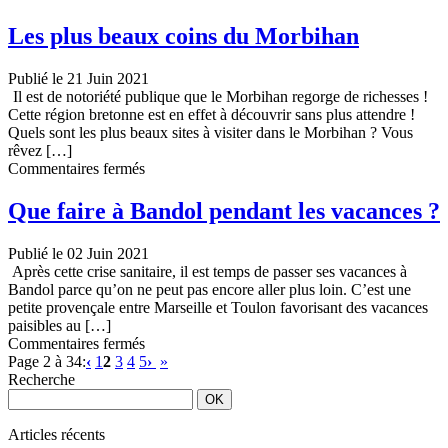
Top
10
Les plus beaux coins du Morbihan
des
destinations
Publié le 21 Juin 2021
en
Il est de notoriété publique que le Morbihan regorge de richesses !
Normandie
Cette région bretonne est en effet à découvrir sans plus attendre !
Quels sont les plus beaux sites à visiter dans le Morbihan ? Vous
rêvez […]
sur
Commentaires fermés
Les
plus
Que faire à Bandol pendant les vacances ?
beaux
coins
Publié le 02 Juin 2021
du
Après cette crise sanitaire, il est temps de passer ses vacances à
Morbihan
Bandol parce qu’on ne peut pas encore aller plus loin. C’est une
petite provençale entre Marseille et Toulon favorisant des vacances
paisibles au […]
sur
Commentaires fermés
Que
Page 2 à 34:
‹
1
2
3
4
5
›
»
faire
Recherche
à
Bandol
pendant
Articles récents