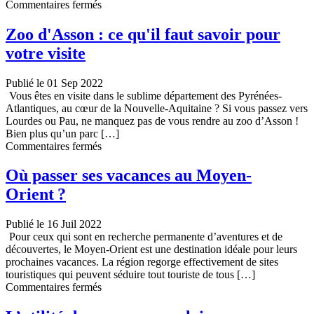
sur
Commentaires fermés
Le
Finistère
Zoo d'Asson : ce qu'il faut savoir pour
:
votre visite
une
destination
de
Publié le 01 Sep 2022
vacances
Vous êtes en visite dans le sublime département des Pyrénées-
aux
Atlantiques, au cœur de la Nouvelle-Aquitaine ? Si vous passez vers
multiples
Lourdes ou Pau, ne manquez pas de vous rendre au zoo d’Asson !
merveilles
Bien plus qu’un parc […]
sur
Commentaires fermés
Zoo
d’Asson
Où passer ses vacances au Moyen-
:
Orient ?
ce
qu’il
faut
Publié le 16 Juil 2022
savoir
Pour ceux qui sont en recherche permanente d’aventures et de
pour
découvertes, le Moyen-Orient est une destination idéale pour leurs
votre
prochaines vacances. La région regorge effectivement de sites
visite
touristiques qui peuvent séduire tout touriste de tous […]
sur
Commentaires fermés
Où
passer