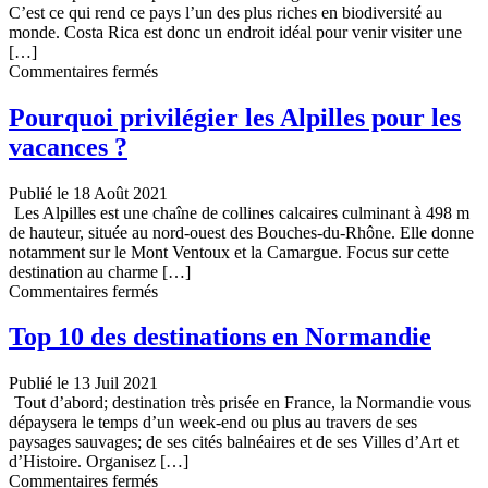
C’est ce qui rend ce pays l’un des plus riches en biodiversité au
Rhône-
monde. Costa Rica est donc un endroit idéal pour venir visiter une
Alpes
[…]
sur
Commentaires fermés
Les
animaux
Pourquoi privilégier les Alpilles pour les
du
vacances ?
Costa
Rica
Publié le 18 Août 2021
Les Alpilles est une chaîne de collines calcaires culminant à 498 m
de hauteur, située au nord-ouest des Bouches-du-Rhône. Elle donne
notamment sur le Mont Ventoux et la Camargue. Focus sur cette
destination au charme […]
sur
Commentaires fermés
Pourquoi
privilégier
Top 10 des destinations en Normandie
les
Alpilles
Publié le 13 Juil 2021
pour
Tout d’abord; destination très prisée en France, la Normandie vous
les
dépaysera le temps d’un week-end ou plus au travers de ses
vacances
paysages sauvages; de ses cités balnéaires et de ses Villes d’Art et
?
d’Histoire. Organisez […]
sur
Commentaires fermés