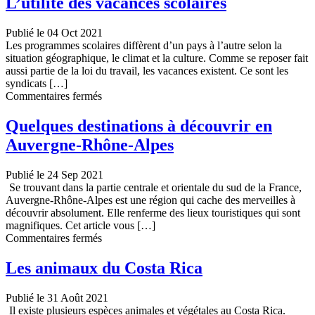
L’utilité des vacances scolaires
ses
vacances
Publié le 04 Oct 2021
au
Les programmes scolaires diffèrent d’un pays à l’autre selon la
Moyen-
situation géographique, le climat et la culture. Comme se reposer fait
Orient ?
aussi partie de la loi du travail, les vacances existent. Ce sont les
syndicats […]
sur
Commentaires fermés
L’utilité
des
Quelques destinations à découvrir en
vacances
Auvergne-Rhône-Alpes
scolaires
Publié le 24 Sep 2021
Se trouvant dans la partie centrale et orientale du sud de la France,
Auvergne-Rhône-Alpes est une région qui cache des merveilles à
découvrir absolument. Elle renferme des lieux touristiques qui sont
magnifiques. Cet article vous […]
sur
Commentaires fermés
Quelques
destinations
Les animaux du Costa Rica
à
découvrir
Publié le 31 Août 2021
en
Il existe plusieurs espèces animales et végétales au Costa Rica.
Auvergne-