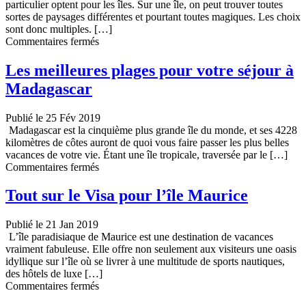
particulier optent pour les îles. Sur une île, on peut trouver toutes
sortes de paysages différentes et pourtant toutes magiques. Les choix
sont donc multiples. […]
sur
Commentaires fermés
Se
marier
Les meilleures plages pour votre séjour à
sur
Madagascar
l’île
Maurice
:
Publié le 25 Fév 2019
quel
Madagascar est la cinquième plus grande île du monde, et ses 4228
type
kilomètres de côtes auront de quoi vous faire passer les plus belles
de
vacances de votre vie. Étant une île tropicale, traversée par le […]
célébration
sur
Commentaires fermés
prévoir
Les
?
meilleures
Tout sur le Visa pour l’île Maurice
plages
pour
Publié le 21 Jan 2019
votre
L’île paradisiaque de Maurice est une destination de vacances
séjour
vraiment fabuleuse. Elle offre non seulement aux visiteurs une oasis
à
idyllique sur l’île où se livrer à une multitude de sports nautiques,
Madagascar
des hôtels de luxe […]
sur
Commentaires fermés
Tout