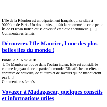
L’île de la Réunion est un département français qui se situe à
9000 km de Paris. Un des attraits qui fait la renommé de cette petite
île de l’Océan Indien est sa diversité ethnique et culturelle. […]
sur
Commentaires fermés
La
Réunion
Découvrez l'Ile Maurice, l'une des plus
et
belles iles du monde !
ses
attraits
touristiques
Publié le 21 Nov 2018
L’île Maurice se trouve dans l’océan indien. Elle est considérée
comme le joyau de cette partie du monde. Elle affiche, en effet, un
contraste de couleurs, de cultures et de saveurs qui ne manqueront
pas […]
sur
Commentaires fermés
Découvrez
l’Ile
Voyager à Madagascar, quelques conseils
Maurice,
et informations utiles
l’une
des