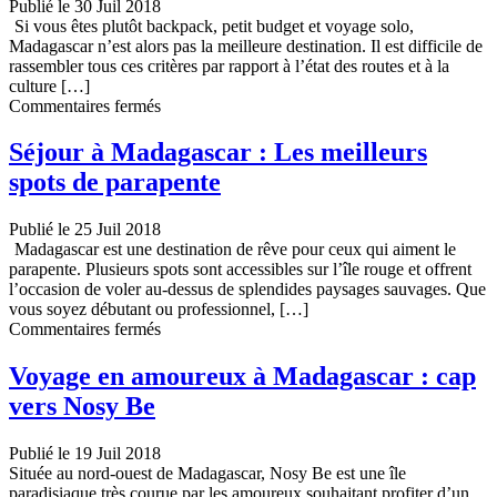
plus
Publié le 30 Juil 2018
belles
Si vous êtes plutôt backpack, petit budget et voyage solo,
iles
Madagascar n’est alors pas la meilleure destination. Il est difficile de
du
rassembler tous ces critères par rapport à l’état des routes et à la
monde
culture […]
!
sur
Commentaires fermés
Voyager
à
Séjour à Madagascar : Les meilleurs
Madagascar,
spots de parapente
quelques
conseils
et
Publié le 25 Juil 2018
informations
Madagascar est une destination de rêve pour ceux qui aiment le
utiles
parapente. Plusieurs spots sont accessibles sur l’île rouge et offrent
l’occasion de voler au-dessus de splendides paysages sauvages. Que
vous soyez débutant ou professionnel, […]
sur
Commentaires fermés
Séjour
à
Voyage en amoureux à Madagascar : cap
Madagascar
vers Nosy Be
:
Les
meilleurs
Publié le 19 Juil 2018
spots
Située au nord-ouest de Madagascar, Nosy Be est une île
de
paradisiaque très courue par les amoureux souhaitant profiter d’un