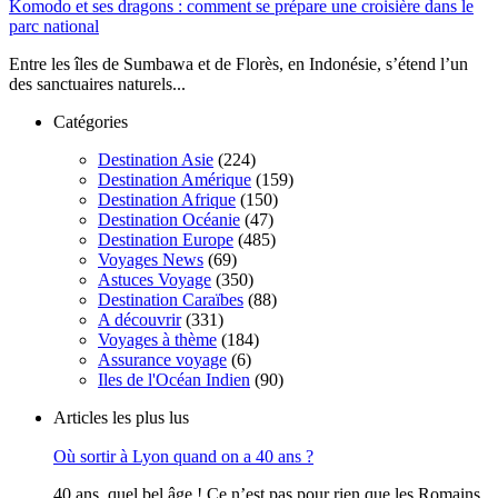
Komodo et ses dragons : comment se prépare une croisière dans le
parc national
Entre les îles de Sumbawa et de Florès, en Indonésie, s’étend l’un
des sanctuaires naturels...
Catégories
Destination Asie
(224)
Destination Amérique
(159)
Destination Afrique
(150)
Destination Océanie
(47)
Destination Europe
(485)
Voyages News
(69)
Astuces Voyage
(350)
Destination Caraïbes
(88)
A découvrir
(331)
Voyages à thème
(184)
Assurance voyage
(6)
Iles de l'Océan Indien
(90)
Articles les plus lus
Où sortir à Lyon quand on a 40 ans ?
40 ans, quel bel âge ! Ce n’est pas pour rien que les Romains