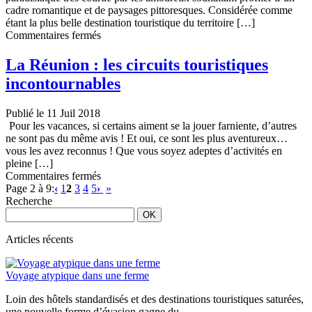
parapente
cadre romantique et de paysages pittoresques. Considérée comme
étant la plus belle destination touristique du territoire […]
sur
Commentaires fermés
Voyage
en
La Réunion : les circuits touristiques
amoureux
incontournables
à
Madagascar :
cap
Publié le 11 Juil 2018
vers
Pour les vacances, si certains aiment se la jouer farniente, d’autres
Nosy
ne sont pas du même avis ! Et oui, ce sont les plus aventureux…
Be
vous les avez reconnus ! Que vous soyez adeptes d’activités en
pleine […]
sur
Commentaires fermés
La
Page 2 à 9:
‹
1
2
3
4
5
›
»
Réunion :
Recherche
les
circuits
touristiques
Articles récents
incontournables
Voyage atypique dans une ferme
Loin des hôtels standardisés et des destinations touristiques saturées,
une nouvelle forme d’évasion gagne du...