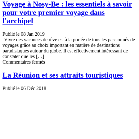
sur
Voyage à Nosy-Be : les essentiels à savoir
le
pour votre premier voyage dans
Visa
pour
l'archipel
l’île
Maurice
Publié le 08 Jan 2019
Vivre des vacances de rêve est à la portée de tous les passionnés de
voyages grâce au choix important en matière de destinations
paradisiaques autour du globe. Il est effectivement intéressant de
constater que les […]
sur
Commentaires fermés
Voyage
à
La Réunion et ses attraits touristiques
Nosy-
Be :
Publié le 06 Déc 2018
les
essentiels
à
savoir
pour
votre
premier
voyage
dans